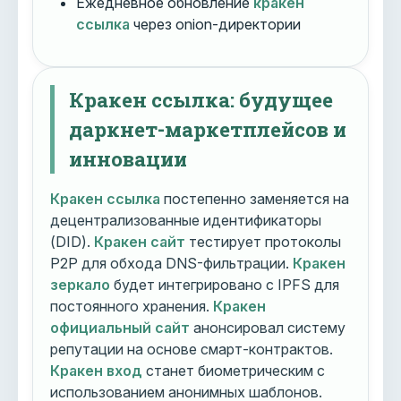
Ежедневное обновление
кракен
ссылка
через onion-директории
Кракен ссылка: будущее
даркнет-маркетплейсов и
инновации
Кракен ссылка
постепенно заменяется на
децентрализованные идентификаторы
(DID).
Кракен сайт
тестирует протоколы
P2P для обхода DNS-фильтрации.
Кракен
зеркало
будет интегрировано с IPFS для
постоянного хранения.
Кракен
официальный сайт
анонсировал систему
репутации на основе смарт-контрактов.
Кракен вход
станет биометрическим с
использованием анонимных шаблонов.