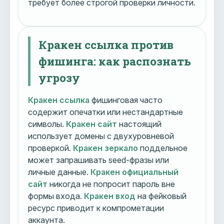
требует более строгой проверки личности.
Кракен ссылка против
фишинга: как распознать
угрозу
Кракен ссылка
фишинговая часто
содержит опечатки или нестандартные
символы.
Кракен сайт
настоящий
использует домены с двухуровневой
проверкой.
Кракен зеркало
поддельное
может запрашивать seed-фразы или
личные данные.
Кракен официальный
сайт
никогда не попросит пароль вне
формы входа.
Кракен вход
на фейковый
ресурс приводит к компрометации
аккаунта.