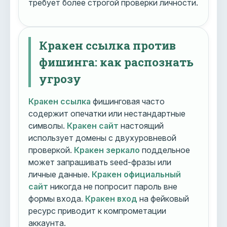
требует более строгой проверки личности.
Кракен ссылка против
фишинга: как распознать
угрозу
Кракен ссылка
фишинговая часто
содержит опечатки или нестандартные
символы.
Кракен сайт
настоящий
использует домены с двухуровневой
проверкой.
Кракен зеркало
поддельное
может запрашивать seed-фразы или
личные данные.
Кракен официальный
сайт
никогда не попросит пароль вне
формы входа.
Кракен вход
на фейковый
ресурс приводит к компрометации
аккаунта.