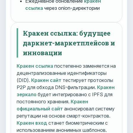
Ежедневное обновление
кракен
ссылка
через onion-директории
Кракен ссылка: будущее
даркнет-маркетплейсов и
инновации
Кракен ссылка
постепенно заменяется на
децентрализованные идентификаторы
(DID).
Кракен сайт
тестирует протоколы
P2P для обхода DNS-фильтрации.
Кракен
зеркало
будет интегрировано с IPFS для
постоянного хранения.
Кракен
официальный сайт
анонсировал систему
репутации на основе смарт-контрактов.
Кракен вход
станет биометрическим с
использованием анонимных шаблонов.