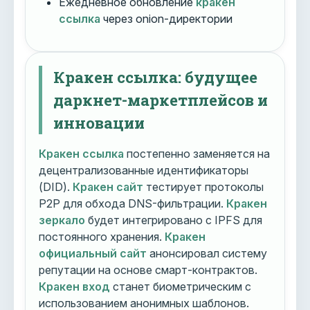
Ежедневное обновление
кракен
ссылка
через onion-директории
Кракен ссылка: будущее
даркнет-маркетплейсов и
инновации
Кракен ссылка
постепенно заменяется на
децентрализованные идентификаторы
(DID).
Кракен сайт
тестирует протоколы
P2P для обхода DNS-фильтрации.
Кракен
зеркало
будет интегрировано с IPFS для
постоянного хранения.
Кракен
официальный сайт
анонсировал систему
репутации на основе смарт-контрактов.
Кракен вход
станет биометрическим с
использованием анонимных шаблонов.