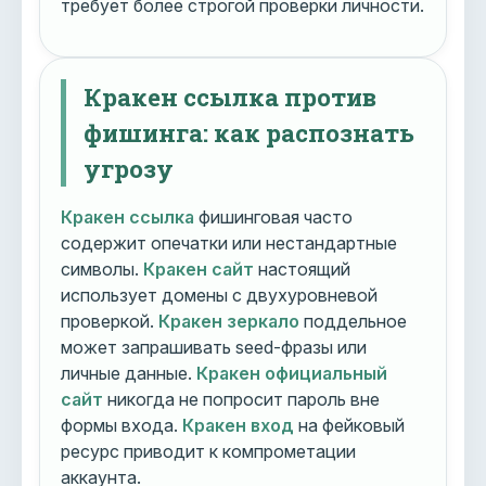
требует более строгой проверки личности.
Кракен ссылка против
фишинга: как распознать
угрозу
Кракен ссылка
фишинговая часто
содержит опечатки или нестандартные
символы.
Кракен сайт
настоящий
использует домены с двухуровневой
проверкой.
Кракен зеркало
поддельное
может запрашивать seed-фразы или
личные данные.
Кракен официальный
сайт
никогда не попросит пароль вне
формы входа.
Кракен вход
на фейковый
ресурс приводит к компрометации
аккаунта.