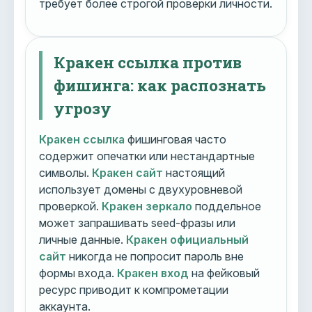
требует более строгой проверки личности.
Кракен ссылка против
фишинга: как распознать
угрозу
Кракен ссылка
фишинговая часто
содержит опечатки или нестандартные
символы.
Кракен сайт
настоящий
использует домены с двухуровневой
проверкой.
Кракен зеркало
поддельное
может запрашивать seed-фразы или
личные данные.
Кракен официальный
сайт
никогда не попросит пароль вне
формы входа.
Кракен вход
на фейковый
ресурс приводит к компрометации
аккаунта.