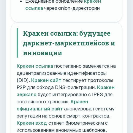
Ежедневное обновление
кракен
ссылка
через onion-директории
Кракен ссылка: будущее
даркнет-маркетплейсов и
инновации
Кракен ссылка
постепенно заменяется на
децентрализованные идентификаторы
(DID).
Кракен сайт
тестирует протоколы
P2P для обхода DNS-фильтрации.
Кракен
зеркало
будет интегрировано с IPFS для
постоянного хранения.
Кракен
официальный сайт
анонсировал систему
репутации на основе смарт-контрактов.
Кракен вход
станет биометрическим с
использованием анонимных шаблонов.