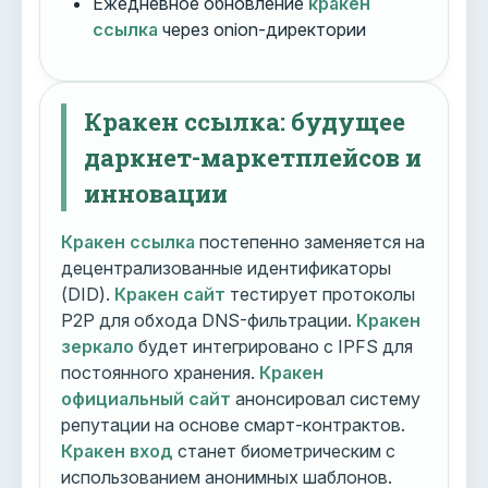
Ежедневное обновление
кракен
ссылка
через onion-директории
Кракен ссылка: будущее
даркнет-маркетплейсов и
инновации
Кракен ссылка
постепенно заменяется на
децентрализованные идентификаторы
(DID).
Кракен сайт
тестирует протоколы
P2P для обхода DNS-фильтрации.
Кракен
зеркало
будет интегрировано с IPFS для
постоянного хранения.
Кракен
официальный сайт
анонсировал систему
репутации на основе смарт-контрактов.
Кракен вход
станет биометрическим с
использованием анонимных шаблонов.