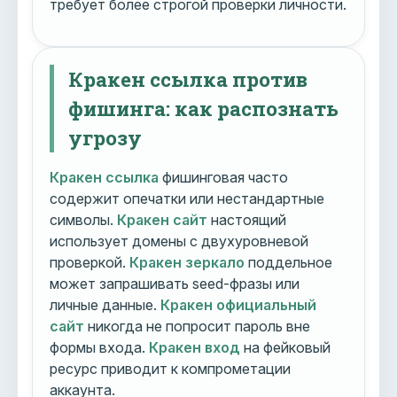
требует более строгой проверки личности.
Кракен ссылка против
фишинга: как распознать
угрозу
Кракен ссылка
фишинговая часто
содержит опечатки или нестандартные
символы.
Кракен сайт
настоящий
использует домены с двухуровневой
проверкой.
Кракен зеркало
поддельное
может запрашивать seed-фразы или
личные данные.
Кракен официальный
сайт
никогда не попросит пароль вне
формы входа.
Кракен вход
на фейковый
ресурс приводит к компрометации
аккаунта.