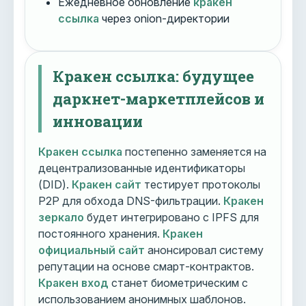
Ежедневное обновление
кракен
ссылка
через onion-директории
Кракен ссылка: будущее
даркнет-маркетплейсов и
инновации
Кракен ссылка
постепенно заменяется на
децентрализованные идентификаторы
(DID).
Кракен сайт
тестирует протоколы
P2P для обхода DNS-фильтрации.
Кракен
зеркало
будет интегрировано с IPFS для
постоянного хранения.
Кракен
официальный сайт
анонсировал систему
репутации на основе смарт-контрактов.
Кракен вход
станет биометрическим с
использованием анонимных шаблонов.