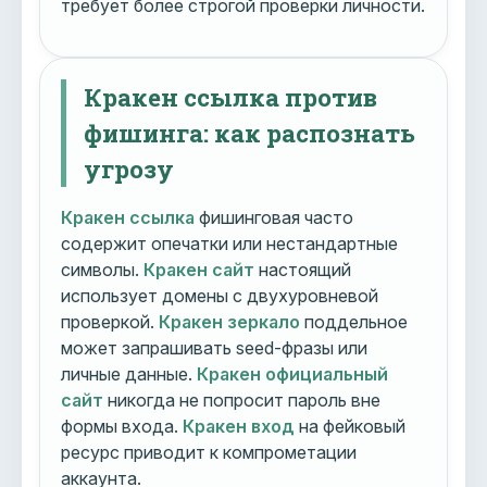
требует более строгой проверки личности.
Кракен ссылка против
фишинга: как распознать
угрозу
Кракен ссылка
фишинговая часто
содержит опечатки или нестандартные
символы.
Кракен сайт
настоящий
использует домены с двухуровневой
проверкой.
Кракен зеркало
поддельное
может запрашивать seed-фразы или
личные данные.
Кракен официальный
сайт
никогда не попросит пароль вне
формы входа.
Кракен вход
на фейковый
ресурс приводит к компрометации
аккаунта.