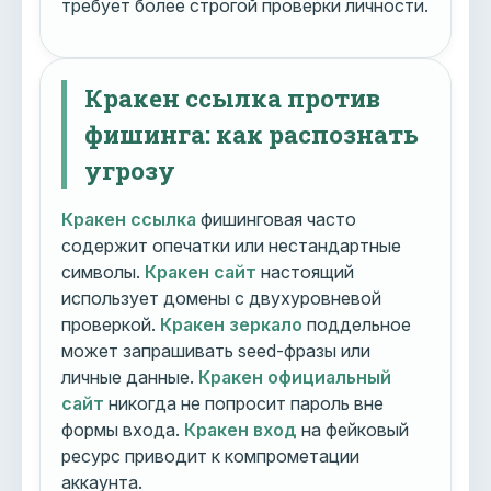
требует более строгой проверки личности.
Кракен ссылка против
фишинга: как распознать
угрозу
Кракен ссылка
фишинговая часто
содержит опечатки или нестандартные
символы.
Кракен сайт
настоящий
использует домены с двухуровневой
проверкой.
Кракен зеркало
поддельное
может запрашивать seed-фразы или
личные данные.
Кракен официальный
сайт
никогда не попросит пароль вне
формы входа.
Кракен вход
на фейковый
ресурс приводит к компрометации
аккаунта.