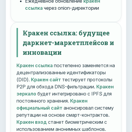
Ежедневное обновление
кракен
ссылка
через onion-директории
Кракен ссылка: будущее
даркнет-маркетплейсов и
инновации
Кракен ссылка
постепенно заменяется на
децентрализованные идентификаторы
(DID).
Кракен сайт
тестирует протоколы
P2P для обхода DNS-фильтрации.
Кракен
зеркало
будет интегрировано с IPFS для
постоянного хранения.
Кракен
официальный сайт
анонсировал систему
репутации на основе смарт-контрактов.
Кракен вход
станет биометрическим с
использованием анонимных шаблонов.