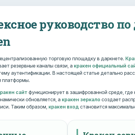
ексное руководство по
en
ецентрализованную торговую площадку в даркнете.
Кра
ает резервные каналы связи, а
кракен официальный са
ему аутентификации. В настоящей статье детально расс
и платформы.
кракен сайт
функционирует в зашифрованной среде, где
намически обновляется, а
кракен зеркало
создает расп
иси. Таким образом,
кракен вход
становится максималь
менные
Кракен зерк