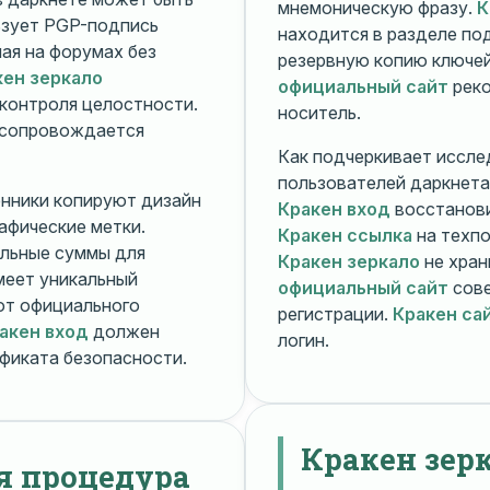
мнемоническую фразу.
К
зует PGP-подпись
находится в разделе п
ная на форумах без
резервную копию ключей
кен зеркало
официальный сайт
реко
контроля целостности.
носитель.
 сопровождается
Как подчеркивает иссле
пользователей даркнета
енники копируют дизайн
Кракен вход
восстанови
рафические метки.
Кракен ссылка
на техпо
льные суммы для
Кракен зеркало
не хран
меет уникальный
официальный сайт
сове
т официального
регистрации.
Кракен са
акен вход
должен
логин.
фиката безопасности.
Кракен зер
я процедура