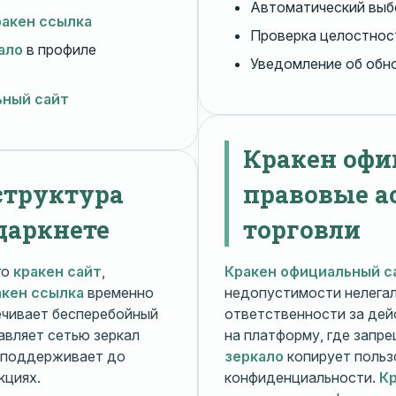
Автоматический вы
ракен ссылка
Проверка целостнос
ало
в профиле
Уведомление об обн
ьный сайт
Кракен офи
структура
правовые а
даркнете
торговли
го
кракен сайт
,
Кракен официальный с
акен ссылка
временно
недопустимости нелега
чивает бесперебойный
ответственности за дей
авляет сетью зеркал
на платформу, где запр
поддерживает до
зеркало
копирует польз
кциях.
конфиденциальности.
Кр