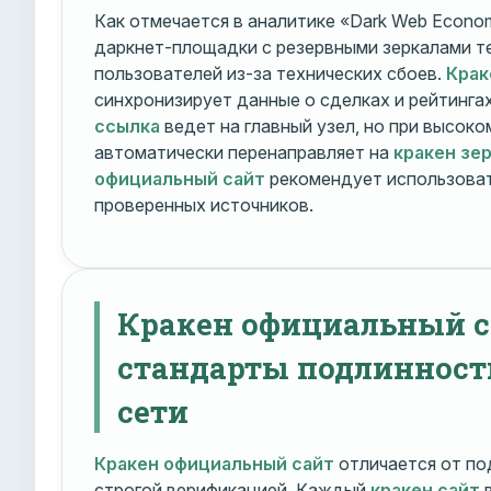
Как отмечается в аналитике «Dark Web Econom
даркнет-площадки с резервными зеркалами т
пользователей из-за технических сбоев.
Крак
синхронизирует данные о сделках и рейтинга
ссылка
ведет на главный узел, но при высок
автоматически перенаправляет на
кракен зе
официальный сайт
рекомендует использоват
проверенных источников.
Кракен официальный с
стандарты подлинност
сети
Кракен официальный сайт
отличается от по
строгой верификацией. Каждый
кракен сайт
в