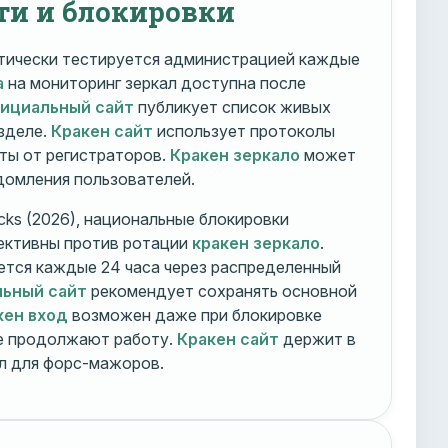
ти и блокировки
ически тестируется администрацией каждые
а
на мониторинг зеркал доступна после
фициальный сайт
публикует список живых
зделе.
Кракен сайт
использует протоколы
ты от регистраторов.
Кракен зеркало
может
едомления пользователей.
cks (2026), национальные блокировки
ективны против ротации
кракен зеркало
.
тся каждые 24 часа через распределенный
льный сайт
рекомендует сохранять основной
кен вход
возможен даже при блокировке
ие продолжают работу.
Кракен сайт
держит в
ал для форс-мажоров.