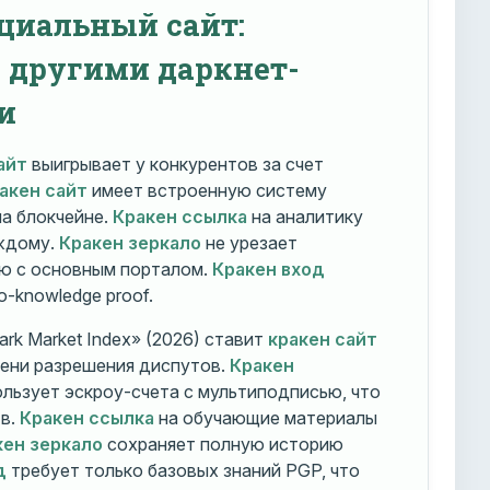
циальный сайт:
с другими даркнет-
и
айт
выигрывает у конкурентов за счет
акен сайт
имеет встроенную систему
на блокчейне.
Кракен ссылка
на аналитику
ждому.
Кракен зеркало
не урезает
ю с основным порталом.
Кракен вход
o-knowledge proof.
rk Market Index» (2026) ставит
кракен сайт
мени разрешения диспутов.
Кракен
льзует эскроу-счета с мультиподписью, что
тв.
Кракен ссылка
на обучающие материалы
кен зеркало
сохраняет полную историю
д
требует только базовых знаний PGP, что