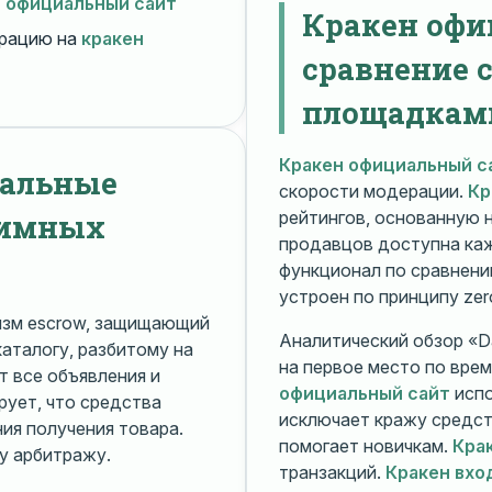
н официальный сайт
Кракен офи
рацию на
кракен
сравнение 
площадкам
Кракен официальный с
нальные
скорости модерации.
Кр
нимных
рейтингов, основанную 
продавцов доступна ка
функционал по сравнени
устроен по принципу zer
изм escrow, защищающий
Аналитический обзор «Da
каталогу, разбитому на
на первое место по вре
 все объявления и
официальный сайт
испо
рует, что средства
исключает кражу средс
я получения товара.
помогает новичкам.
Кра
у арбитражу.
транзакций.
Кракен вхо