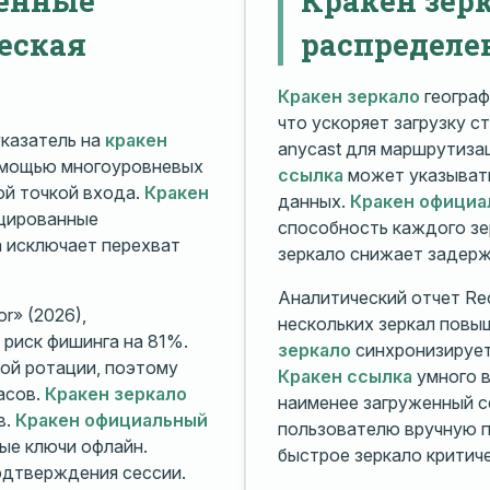
еская
распределе
Кракен зеркало
географ
что ускоряет загрузку с
казатель на
кракен
anycast для маршрутиз
омощью многоуровневых
ссылка
может указывать
й точкой входа.
Кракен
данных.
Кракен официа
ицированные
способность каждого зе
а исключает перехват
зеркало снижает задерж
Аналитический отчет Rec
r» (2026),
нескольких зеркал повы
риск фишинга на 81%.
зеркало
синхронизирует
ой ротации, поэтому
Кракен ссылка
умного в
асов.
Кракен зеркало
наименее загруженный с
в.
Кракен официальный
пользователю вручную п
ые ключи офлайн.
быстрое зеркало критиче
дтверждения сессии.