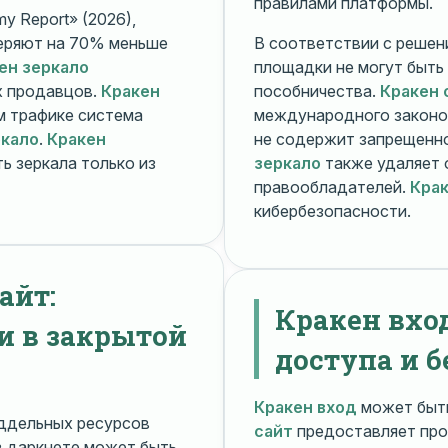
правилами платформы.
y Report» (2026),
еряют на 70% меньше
В соответствии с решени
ен зеркало
площадки не могут быть
х продавцов.
Кракен
пособничества.
Кракен 
ом трафике система
международного законо
ркало
.
Кракен
не содержит запрещенно
ь зеркала только из
зеркало
также удаляет 
правообладателей.
Крак
кибербезопасности.
айт:
Кракен вхо
и в закрытой
доступа и б
Кракен вход
может быть
ддельных ресурсов
сайт
предоставляет про
 даркнете может быть