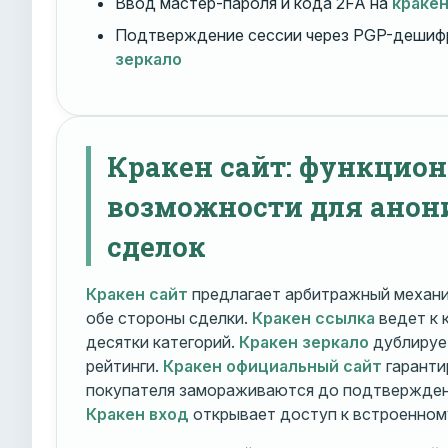
Ввод мастер-пароля и кода 2FA на
краке
Подтверждение сессии через PGP-дешиф
зеркало
Кракен сайт: функцио
возможности для ано
сделок
Кракен сайт
предлагает арбитражный механ
обе стороны сделки.
Кракен ссылка
ведет к 
десятки категорий.
Кракен зеркало
дублирует
рейтинги.
Кракен официальный сайт
гаранти
покупателя замораживаются до подтверждени
Кракен вход
открывает доступ к встроенном