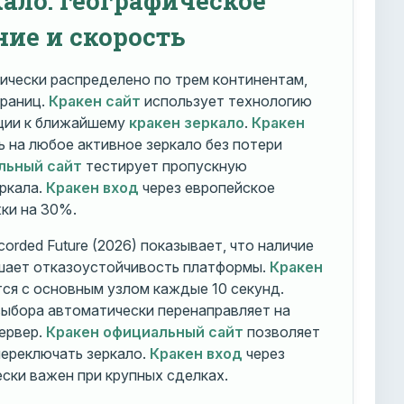
ние и скорость
ически распределено по трем континентам,
траниц.
Кракен сайт
использует технологию
ации к ближайшему
кракен зеркало
.
Кракен
 на любое активное зеркало без потери
льный сайт
тестирует пропускную
ркала.
Кракен вход
через европейское
ки на 30%.
orded Future (2026) показывает, что наличие
шает отказоустойчивость платформы.
Кракен
ся с основным узлом каждые 10 секунд.
ыбора автоматически перенаправляет на
ервер.
Кракен официальный сайт
позволяет
ереключать зеркало.
Кракен вход
через
ски важен при крупных сделках.