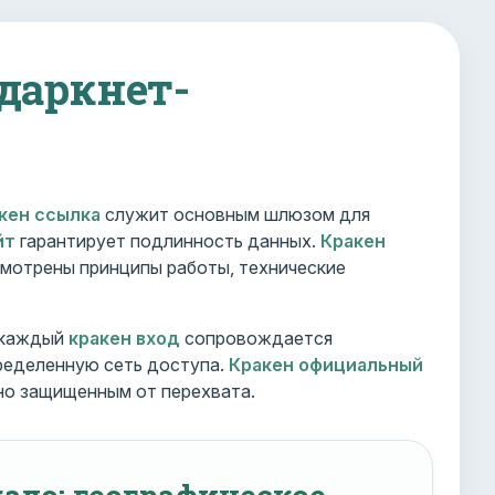
 даркнет-
кен ссылка
служит основным шлюзом для
йт
гарантирует подлинность данных.
Кракен
мотрены принципы работы, технические
 каждый
кракен вход
сопровождается
ределенную сеть доступа.
Кракен официальный
но защищенным от перехвата.
ало: географическое