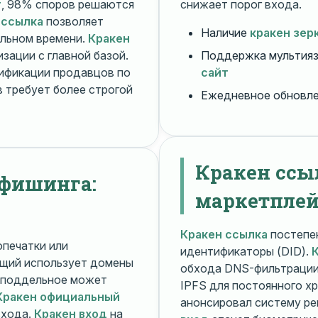
т
, 98% споров решаются
снижает порог входа.
 ссылка
позволяет
Наличие
кракен зер
альном времени.
Кракен
зации с главной базой.
Поддержка мультияз
ификации продавцов по
сайт
 требует более строгой
Ежедневное обновл
Кракен ссы
 фишинга:
маркетплей
Кракен ссылка
постепен
печатки или
идентификаторы (DID).
щий использует домены
обхода DNS-фильтраци
поддельное может
IPFS для постоянного х
Кракен официальный
анонсировал систему ре
входа.
Кракен вход
на