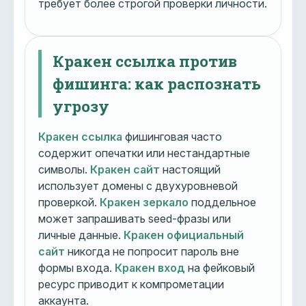
требует более строгой проверки личности.
Кракен ссылка против
фишинга: как распознать
угрозу
Кракен ссылка
фишинговая часто
содержит опечатки или нестандартные
символы.
Кракен сайт
настоящий
использует домены с двухуровневой
проверкой.
Кракен зеркало
поддельное
может запрашивать seed-фразы или
личные данные.
Кракен официальный
сайт
никогда не попросит пароль вне
формы входа.
Кракен вход
на фейковый
ресурс приводит к компрометации
аккаунта.