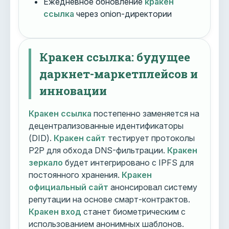
Ежедневное обновление
кракен
ссылка
через onion-директории
Кракен ссылка: будущее
даркнет-маркетплейсов и
инновации
Кракен ссылка
постепенно заменяется на
децентрализованные идентификаторы
(DID).
Кракен сайт
тестирует протоколы
P2P для обхода DNS-фильтрации.
Кракен
зеркало
будет интегрировано с IPFS для
постоянного хранения.
Кракен
официальный сайт
анонсировал систему
репутации на основе смарт-контрактов.
Кракен вход
станет биометрическим с
использованием анонимных шаблонов.