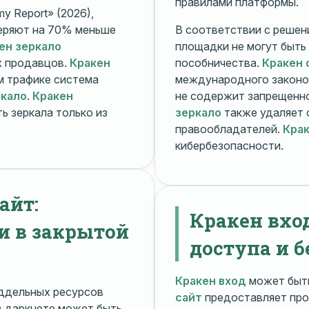
правилами платформы.
y Report» (2026),
еряют на 70% меньше
В соответствии с решени
ен зеркало
площадки не могут быть
х продавцов.
Кракен
пособничества.
Кракен 
ом трафике система
международного законо
ркало
.
Кракен
не содержит запрещенно
ь зеркала только из
зеркало
также удаляет 
правообладателей.
Крак
кибербезопасности.
айт:
Кракен вхо
и в закрытой
доступа и б
Кракен вход
может быть
ддельных ресурсов
сайт
предоставляет про
 даркнете может быть