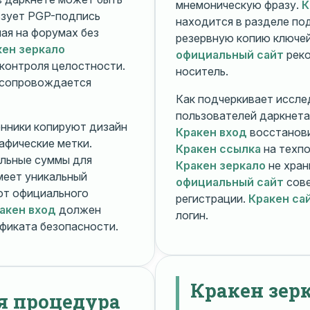
мнемоническую фразу.
К
зует PGP-подпись
находится в разделе п
ная на форумах без
резервную копию ключей
кен зеркало
официальный сайт
реко
контроля целостности.
носитель.
 сопровождается
Как подчеркивает иссле
пользователей даркнета
енники копируют дизайн
Кракен вход
восстанови
рафические метки.
Кракен ссылка
на техпо
льные суммы для
Кракен зеркало
не хран
меет уникальный
официальный сайт
сове
т официального
регистрации.
Кракен са
акен вход
должен
логин.
фиката безопасности.
Кракен зер
я процедура