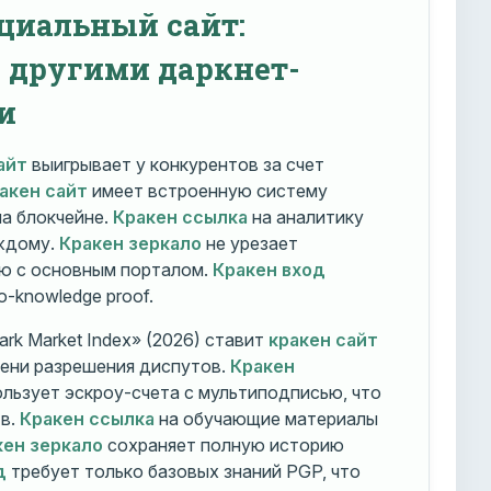
циальный сайт:
с другими даркнет-
и
айт
выигрывает у конкурентов за счет
акен сайт
имеет встроенную систему
на блокчейне.
Кракен ссылка
на аналитику
ждому.
Кракен зеркало
не урезает
ю с основным порталом.
Кракен вход
o-knowledge proof.
rk Market Index» (2026) ставит
кракен сайт
мени разрешения диспутов.
Кракен
льзует эскроу-счета с мультиподписью, что
тв.
Кракен ссылка
на обучающие материалы
кен зеркало
сохраняет полную историю
д
требует только базовых знаний PGP, что