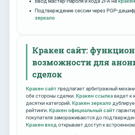
Ввод мастер-пароля и кода 2FA на
краке
Подтверждение сессии через PGP-дешиф
зеркало
Кракен сайт: функцио
возможности для ано
сделок
Кракен сайт
предлагает арбитражный механ
обе стороны сделки.
Кракен ссылка
ведет к 
десятки категорий.
Кракен зеркало
дублирует
рейтинги.
Кракен официальный сайт
гаранти
покупателя замораживаются до подтверждени
Кракен вход
открывает доступ к встроенном