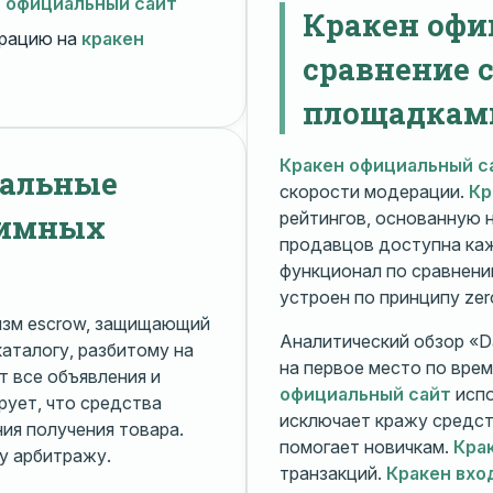
н официальный сайт
Кракен офи
рацию на
кракен
сравнение 
площадкам
Кракен официальный с
нальные
скорости модерации.
Кр
нимных
рейтингов, основанную 
продавцов доступна ка
функционал по сравнени
устроен по принципу zer
изм escrow, защищающий
Аналитический обзор «Da
каталогу, разбитому на
на первое место по вре
 все объявления и
официальный сайт
испо
рует, что средства
исключает кражу средс
я получения товара.
помогает новичкам.
Кра
у арбитражу.
транзакций.
Кракен вхо