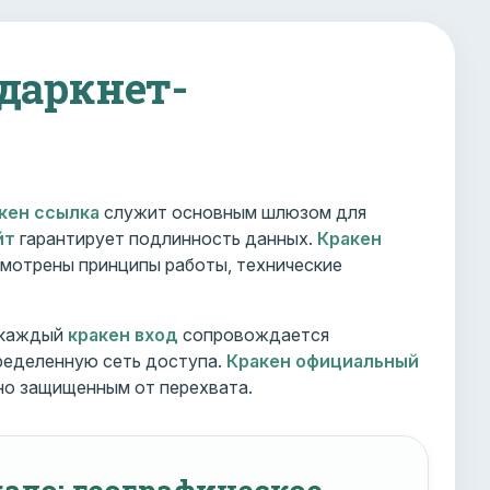
 даркнет-
кен ссылка
служит основным шлюзом для
йт
гарантирует подлинность данных.
Кракен
мотрены принципы работы, технические
 каждый
кракен вход
сопровождается
ределенную сеть доступа.
Кракен официальный
но защищенным от перехвата.
ало: географическое