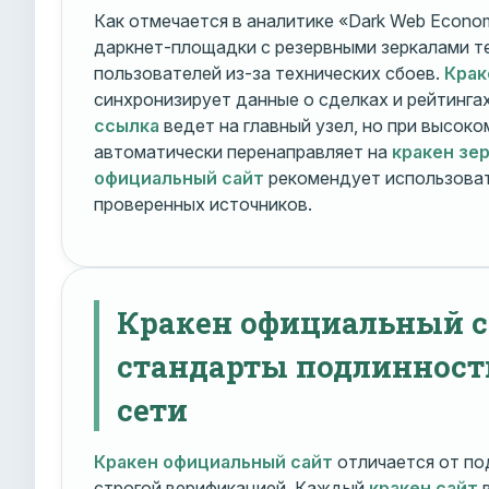
Как отмечается в аналитике «Dark Web Econom
даркнет-площадки с резервными зеркалами т
пользователей из-за технических сбоев.
Крак
синхронизирует данные о сделках и рейтинга
ссылка
ведет на главный узел, но при высок
автоматически перенаправляет на
кракен зе
официальный сайт
рекомендует использоват
проверенных источников.
Кракен официальный с
стандарты подлинност
сети
Кракен официальный сайт
отличается от по
строгой верификацией. Каждый
кракен сайт
в