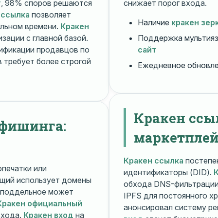
т
, 98% споров решаются
снижает порог входа.
 ссылка
позволяет
Наличие
кракен зер
альном времени.
Кракен
зации с главной базой.
Поддержка мультияз
ификации продавцов по
сайт
 требует более строгой
Ежедневное обновл
Кракен ссы
 фишинга:
маркетплей
Кракен ссылка
постепен
печатки или
идентификаторы (DID).
щий использует домены
обхода DNS-фильтраци
поддельное может
IPFS для постоянного х
Кракен официальный
анонсировал систему ре
входа.
Кракен вход
на