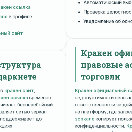
Автоматический вы
ракен ссылка
Проверка целостнос
ало
в профиле
Уведомление об обн
ьный сайт
Кракен офи
структура
правовые а
даркнете
торговли
го
кракен сайт
,
Кракен официальный с
акен ссылка
временно
недопустимости нелега
чивает бесперебойный
ответственности за дей
авляет сетью зеркал
на платформу, где запр
поддерживает до
зеркало
копирует польз
кциях.
конфиденциальности.
Кр