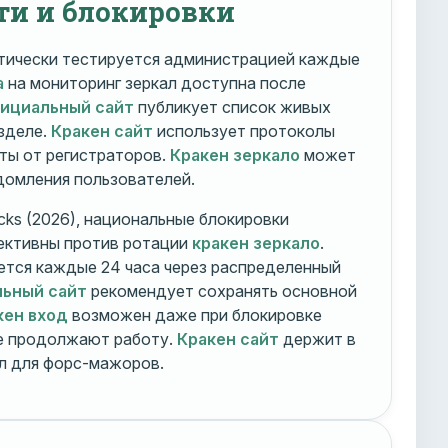
ти и блокировки
ически тестируется администрацией каждые
а
на мониторинг зеркал доступна после
фициальный сайт
публикует список живых
зделе.
Кракен сайт
использует протоколы
ты от регистраторов.
Кракен зеркало
может
едомления пользователей.
cks (2026), национальные блокировки
ективны против ротации
кракен зеркало
.
тся каждые 24 часа через распределенный
льный сайт
рекомендует сохранять основной
кен вход
возможен даже при блокировке
ие продолжают работу.
Кракен сайт
держит в
ал для форс-мажоров.