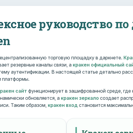
ексное руководство по
en
ецентрализованную торговую площадку в даркнете.
Кра
ает резервные каналы связи, а
кракен официальный са
ему аутентификации. В настоящей статье детально расс
и платформы.
кракен сайт
функционирует в зашифрованной среде, где
намически обновляется, а
кракен зеркало
создает расп
иси. Таким образом,
кракен вход
становится максималь
менные
Кракен зерк