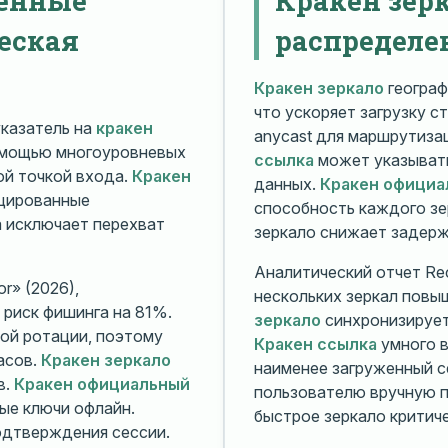
еская
распределе
Кракен зеркало
географ
что ускоряет загрузку с
казатель на
кракен
anycast для маршрутиз
омощью многоуровневых
ссылка
может указывать
й точкой входа.
Кракен
данных.
Кракен официа
ицированные
способность каждого зе
а исключает перехват
зеркало снижает задерж
Аналитический отчет Rec
r» (2026),
нескольких зеркал повы
риск фишинга на 81%.
зеркало
синхронизирует
ой ротации, поэтому
Кракен ссылка
умного в
асов.
Кракен зеркало
наименее загруженный с
в.
Кракен официальный
пользователю вручную п
ые ключи офлайн.
быстрое зеркало критиче
дтверждения сессии.