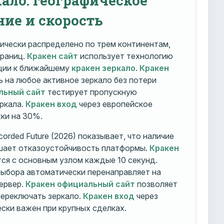
ние и скорость
ически распределено по трем континентам,
траниц.
Кракен сайт
использует технологию
ации к ближайшему
кракен зеркало
.
Кракен
 на любое активное зеркало без потери
льный сайт
тестирует пропускную
ркала.
Кракен вход
через европейское
ки на 30%.
orded Future (2026) показывает, что наличие
шает отказоустойчивость платформы.
Кракен
ся с основным узлом каждые 10 секунд.
ыбора автоматически перенаправляет на
ервер.
Кракен официальный сайт
позволяет
ереключать зеркало.
Кракен вход
через
ски важен при крупных сделках.