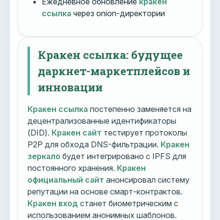
Ежедневное обновление
кракен
ссылка
через onion-директории
Кракен ссылка: будущее
даркнет-маркетплейсов и
инновации
Кракен ссылка
постепенно заменяется на
децентрализованные идентификаторы
(DID).
Кракен сайт
тестирует протоколы
P2P для обхода DNS-фильтрации.
Кракен
зеркало
будет интегрировано с IPFS для
постоянного хранения.
Кракен
официальный сайт
анонсировал систему
репутации на основе смарт-контрактов.
Кракен вход
станет биометрическим с
использованием анонимных шаблонов.