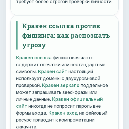
требует более строгой проверки личности.
Кракен ссылка против
фишинга: как распознать
угрозу
Кракен ссылка
фишинговая часто
содержит опечатки или нестандартные
символы.
Кракен сайт
настоящий
использует домены с двухуровневой
проверкой.
Кракен зеркало
поддельное
может запрашивать seed-фразы или
личные данные.
Кракен официальный
сайт
никогда не попросит пароль вне
формы входа.
Кракен вход
на фейковый
ресурс приводит к компрометации
аккаунта.