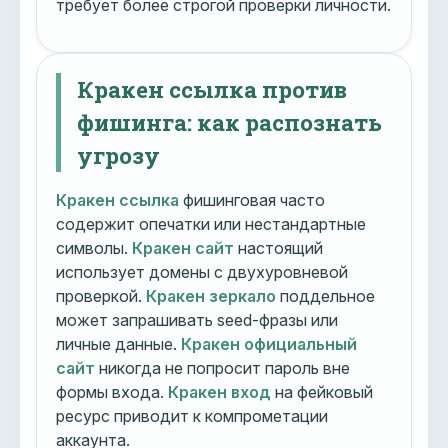
требует более строгой проверки личности.
Кракен ссылка против
фишинга: как распознать
угрозу
Кракен ссылка
фишинговая часто
содержит опечатки или нестандартные
символы.
Кракен сайт
настоящий
использует домены с двухуровневой
проверкой.
Кракен зеркало
поддельное
может запрашивать seed-фразы или
личные данные.
Кракен официальный
сайт
никогда не попросит пароль вне
формы входа.
Кракен вход
на фейковый
ресурс приводит к компрометации
аккаунта.