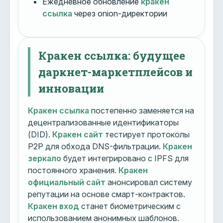
Ежедневное обновление
кракен
ссылка
через onion-директории
Кракен ссылка: будущее
даркнет-маркетплейсов и
инновации
Кракен ссылка
постепенно заменяется на
децентрализованные идентификаторы
(DID).
Кракен сайт
тестирует протоколы
P2P для обхода DNS-фильтрации.
Кракен
зеркало
будет интегрировано с IPFS для
постоянного хранения.
Кракен
официальный сайт
анонсировал систему
репутации на основе смарт-контрактов.
Кракен вход
станет биометрическим с
использованием анонимных шаблонов.