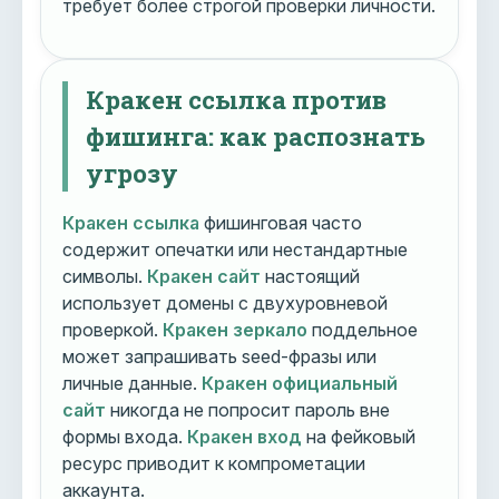
требует более строгой проверки личности.
Кракен ссылка против
фишинга: как распознать
угрозу
Кракен ссылка
фишинговая часто
содержит опечатки или нестандартные
символы.
Кракен сайт
настоящий
использует домены с двухуровневой
проверкой.
Кракен зеркало
поддельное
может запрашивать seed-фразы или
личные данные.
Кракен официальный
сайт
никогда не попросит пароль вне
формы входа.
Кракен вход
на фейковый
ресурс приводит к компрометации
аккаунта.