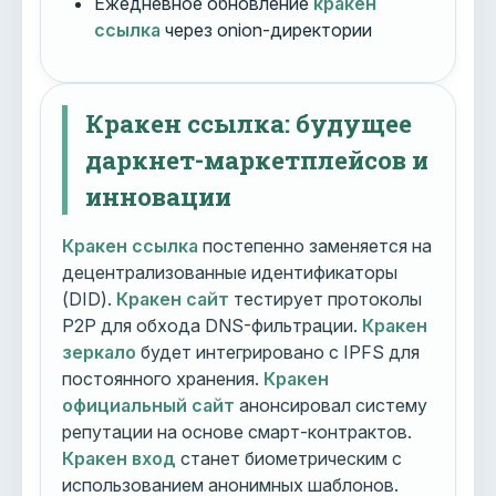
Ежедневное обновление
кракен
ссылка
через onion-директории
Кракен ссылка: будущее
даркнет-маркетплейсов и
инновации
Кракен ссылка
постепенно заменяется на
децентрализованные идентификаторы
(DID).
Кракен сайт
тестирует протоколы
P2P для обхода DNS-фильтрации.
Кракен
зеркало
будет интегрировано с IPFS для
постоянного хранения.
Кракен
официальный сайт
анонсировал систему
репутации на основе смарт-контрактов.
Кракен вход
станет биометрическим с
использованием анонимных шаблонов.