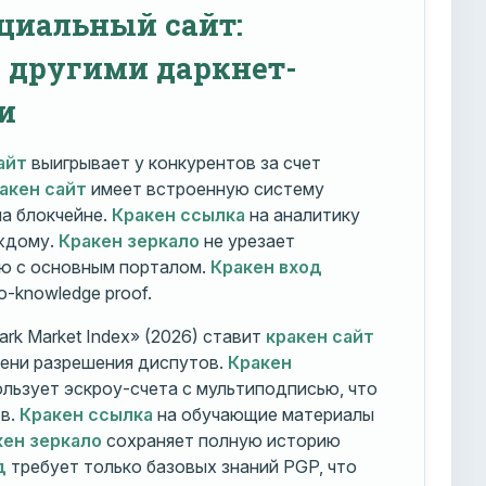
циальный сайт:
с другими даркнет-
и
айт
выигрывает у конкурентов за счет
акен сайт
имеет встроенную систему
на блокчейне.
Кракен ссылка
на аналитику
ждому.
Кракен зеркало
не урезает
ю с основным порталом.
Кракен вход
o-knowledge proof.
rk Market Index» (2026) ставит
кракен сайт
мени разрешения диспутов.
Кракен
льзует эскроу-счета с мультиподписью, что
тв.
Кракен ссылка
на обучающие материалы
кен зеркало
сохраняет полную историю
д
требует только базовых знаний PGP, что