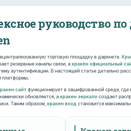
ексное руководство по
en
ецентрализованную торговую площадку в даркнете.
Кра
ает резервные каналы связи, а
кракен официальный са
ему аутентификации. В настоящей статье детально расс
и платформы.
кракен сайт
функционирует в зашифрованной среде, где
намически обновляется, а
кракен зеркало
создает расп
иси. Таким образом,
кракен вход
становится максималь
менные
Кракен зерк