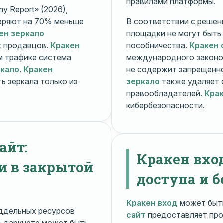
правилами платформы.
y Report» (2026),
еряют на 70% меньше
В соответствии с решени
ен зеркало
площадки не могут быть
х продавцов.
Кракен
пособничества.
Кракен 
ом трафике система
международного законо
ркало
.
Кракен
не содержит запрещенно
ь зеркала только из
зеркало
также удаляет 
правообладателей.
Крак
кибербезопасности.
айт:
Кракен вхо
и в закрытой
доступа и б
Кракен вход
может быть
ддельных ресурсов
сайт
предоставляет про
 даркнете может быть