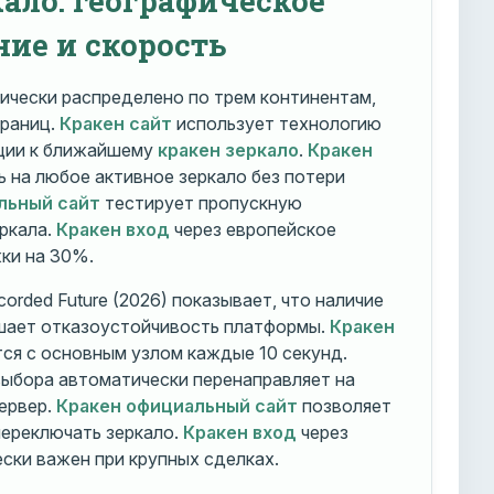
ние и скорость
ически распределено по трем континентам,
траниц.
Кракен сайт
использует технологию
ации к ближайшему
кракен зеркало
.
Кракен
 на любое активное зеркало без потери
льный сайт
тестирует пропускную
ркала.
Кракен вход
через европейское
ки на 30%.
orded Future (2026) показывает, что наличие
шает отказоустойчивость платформы.
Кракен
ся с основным узлом каждые 10 секунд.
ыбора автоматически перенаправляет на
ервер.
Кракен официальный сайт
позволяет
ереключать зеркало.
Кракен вход
через
ски важен при крупных сделках.