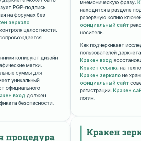
мнемоническую фразу.
К
зует PGP-подпись
находится в разделе п
ная на форумах без
резервную копию ключей
кен зеркало
официальный сайт
реко
контроля целостности.
носитель.
 сопровождается
Как подчеркивает иссле
пользователей даркнета
енники копируют дизайн
Кракен вход
восстанови
рафические метки.
Кракен ссылка
на техпо
льные суммы для
Кракен зеркало
не хран
меет уникальный
официальный сайт
сове
т официального
регистрации.
Кракен са
акен вход
должен
логин.
фиката безопасности.
Кракен зер
я процедура