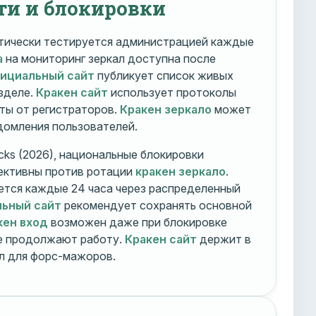
ти и блокировки
ически тестируется администрацией каждые
а
на мониторинг зеркал доступна после
фициальный сайт
публикует список живых
зделе.
Кракен сайт
использует протоколы
ты от регистраторов.
Кракен зеркало
может
едомления пользователей.
cks (2026), национальные блокировки
ективны против ротации
кракен зеркало
.
тся каждые 24 часа через распределенный
льный сайт
рекомендует сохранять основной
кен вход
возможен даже при блокировке
ие продолжают работу.
Кракен сайт
держит в
ал для форс-мажоров.