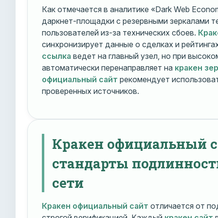
Как отмечается в аналитике «Dark Web Econom
даркнет-площадки с резервными зеркалами т
пользователей из-за технических сбоев.
Крак
синхронизирует данные о сделках и рейтинга
ссылка
ведет на главный узел, но при высок
автоматически перенаправляет на
кракен зе
официальный сайт
рекомендует использоват
проверенных источников.
Кракен официальный с
стандарты подлинност
сети
Кракен официальный сайт
отличается от по
строгой верификацией. Каждый
кракен сайт
в