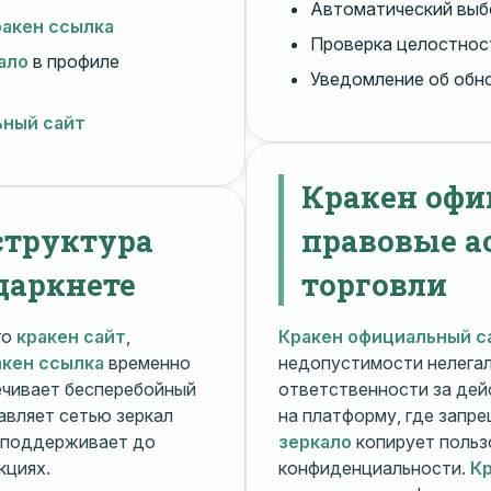
Автоматический вы
ракен ссылка
Проверка целостнос
ало
в профиле
Уведомление об обн
ьный сайт
Кракен офи
структура
правовые а
даркнете
торговли
го
кракен сайт
,
Кракен официальный с
акен ссылка
временно
недопустимости нелега
чивает бесперебойный
ответственности за дей
авляет сетью зеркал
на платформу, где запр
поддерживает до
зеркало
копирует польз
кциях.
конфиденциальности.
Кр