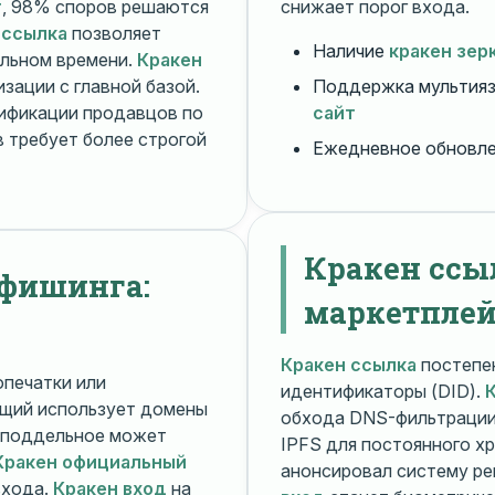
т
, 98% споров решаются
снижает порог входа.
 ссылка
позволяет
Наличие
кракен зер
альном времени.
Кракен
зации с главной базой.
Поддержка мультияз
ификации продавцов по
сайт
 требует более строгой
Ежедневное обновл
Кракен ссы
 фишинга:
маркетплей
Кракен ссылка
постепен
печатки или
идентификаторы (DID).
щий использует домены
обхода DNS-фильтраци
поддельное может
IPFS для постоянного х
Кракен официальный
анонсировал систему ре
входа.
Кракен вход
на