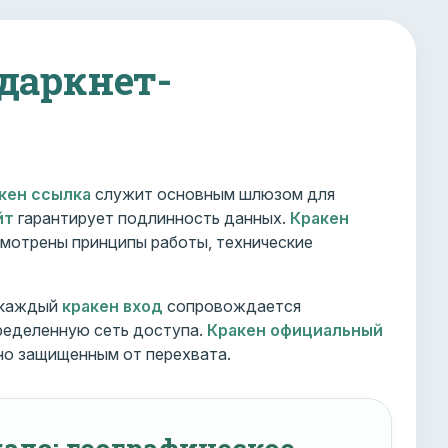
 даркнет-
кен ссылка
служит основным шлюзом для
йт
гарантирует подлинность данных.
Кракен
мотрены принципы работы, технические
 каждый
кракен вход
сопровождается
ределенную сеть доступа.
Кракен официальный
но защищенным от перехвата.
ало: географическое