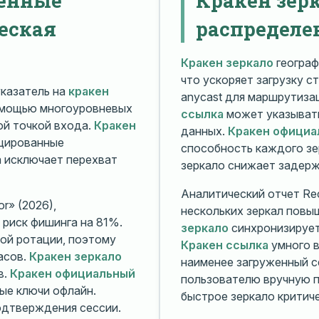
еская
распределе
Кракен зеркало
географ
что ускоряет загрузку с
казатель на
кракен
anycast для маршрутиз
омощью многоуровневых
ссылка
может указывать
й точкой входа.
Кракен
данных.
Кракен официа
ицированные
способность каждого зе
а исключает перехват
зеркало снижает задерж
Аналитический отчет Rec
r» (2026),
нескольких зеркал повы
риск фишинга на 81%.
зеркало
синхронизирует
ой ротации, поэтому
Кракен ссылка
умного в
асов.
Кракен зеркало
наименее загруженный с
в.
Кракен официальный
пользователю вручную п
ые ключи офлайн.
быстрое зеркало критиче
дтверждения сессии.