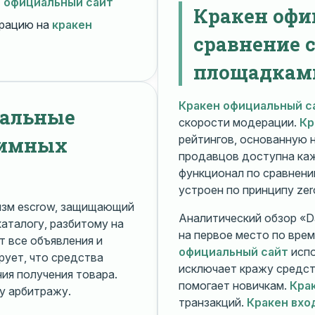
н официальный сайт
Кракен офи
рацию на
кракен
сравнение 
площадкам
Кракен официальный с
нальные
скорости модерации.
Кр
нимных
рейтингов, основанную 
продавцов доступна ка
функционал по сравнени
устроен по принципу zer
изм escrow, защищающий
Аналитический обзор «Da
каталогу, разбитому на
на первое место по вре
 все объявления и
официальный сайт
испо
рует, что средства
исключает кражу средс
я получения товара.
помогает новичкам.
Кра
у арбитражу.
транзакций.
Кракен вхо