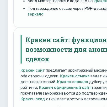
Ввод мастер-пароля и кода 2FA на
краке
Подтверждение сессии через PGP-дешиф
зеркало
Кракен сайт: функцио
возможности для ано
сделок
Кракен сайт
предлагает арбитражный механ
обе стороны сделки.
Кракен ссылка
ведет к 
десятки категорий.
Кракен зеркало
дублирует
рейтинги.
Кракен официальный сайт
гаранти
покупателя замораживаются до подтверждени
Кракен вход
открывает доступ к встроенном