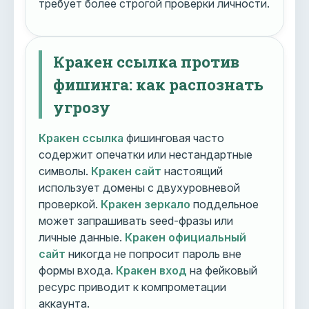
требует более строгой проверки личности.
Кракен ссылка против
фишинга: как распознать
угрозу
Кракен ссылка
фишинговая часто
содержит опечатки или нестандартные
символы.
Кракен сайт
настоящий
использует домены с двухуровневой
проверкой.
Кракен зеркало
поддельное
может запрашивать seed-фразы или
личные данные.
Кракен официальный
сайт
никогда не попросит пароль вне
формы входа.
Кракен вход
на фейковый
ресурс приводит к компрометации
аккаунта.