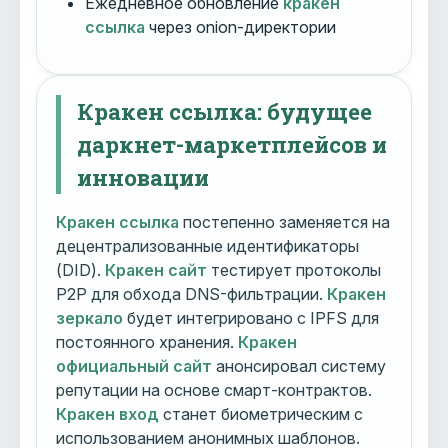
Ежедневное обновление
кракен
ссылка
через onion-директории
Кракен ссылка: будущее
даркнет-маркетплейсов и
инновации
Кракен ссылка
постепенно заменяется на
децентрализованные идентификаторы
(DID).
Кракен сайт
тестирует протоколы
P2P для обхода DNS-фильтрации.
Кракен
зеркало
будет интегрировано с IPFS для
постоянного хранения.
Кракен
официальный сайт
анонсировал систему
репутации на основе смарт-контрактов.
Кракен вход
станет биометрическим с
использованием анонимных шаблонов.