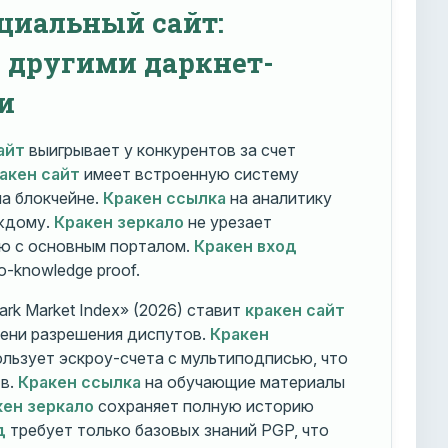
циальный сайт:
с другими даркнет-
и
айт
выигрывает у конкурентов за счет
акен сайт
имеет встроенную систему
на блокчейне.
Кракен ссылка
на аналитику
ждому.
Кракен зеркало
не урезает
ю с основным порталом.
Кракен вход
o-knowledge proof.
rk Market Index» (2026) ставит
кракен сайт
мени разрешения диспутов.
Кракен
льзует эскроу-счета с мультиподписью, что
тв.
Кракен ссылка
на обучающие материалы
кен зеркало
сохраняет полную историю
д
требует только базовых знаний PGP, что