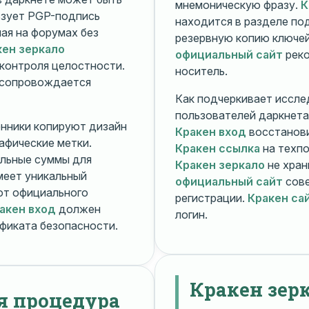
мнемоническую фразу.
К
зует PGP-подпись
находится в разделе п
ная на форумах без
резервную копию ключей
кен зеркало
официальный сайт
реко
контроля целостности.
носитель.
 сопровождается
Как подчеркивает иссле
пользователей даркнета
енники копируют дизайн
Кракен вход
восстанови
рафические метки.
Кракен ссылка
на техпо
льные суммы для
Кракен зеркало
не хран
меет уникальный
официальный сайт
сове
т официального
регистрации.
Кракен са
акен вход
должен
логин.
фиката безопасности.
Кракен зер
я процедура