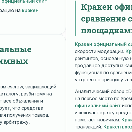
н официальный сайт
Кракен офи
рацию на
кракен
сравнение 
площадкам
Кракен официальный с
нальные
скорости модерации.
Кр
нимных
рейтингов, основанную 
продавцов доступна ка
функционал по сравнени
устроен по принципу zer
изм escrow, защищающий
Аналитический обзор «Da
каталогу, разбитому на
на первое место по вре
 все объявления и
официальный сайт
испо
рует, что средства
исключает кражу средс
я получения товара.
помогает новичкам.
Кра
у арбитражу.
транзакций.
Кракен вхо