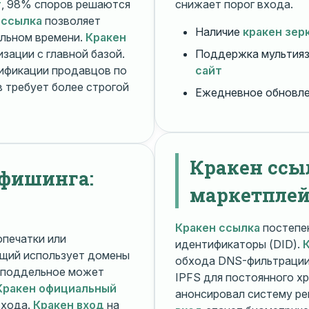
т
, 98% споров решаются
снижает порог входа.
 ссылка
позволяет
Наличие
кракен зер
альном времени.
Кракен
зации с главной базой.
Поддержка мультияз
ификации продавцов по
сайт
 требует более строгой
Ежедневное обновл
Кракен ссы
 фишинга:
маркетплей
Кракен ссылка
постепен
печатки или
идентификаторы (DID).
щий использует домены
обхода DNS-фильтраци
поддельное может
IPFS для постоянного х
Кракен официальный
анонсировал систему ре
входа.
Кракен вход
на