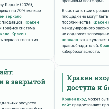
правилами платформы.
y Report» (2026),
еряют на 70% меньше
В соответствии с решени
ен зеркало
площадки не могут быть
х продавцов.
Кракен
пособничества.
Кракен 
ом трафике система
международного законо
ркало
.
Кракен
не содержит запрещенно
ь зеркала только из
зеркало
также удаляет 
правообладателей.
Крак
кибербезопасности.
айт:
Кракен вхо
и в закрытой
доступа и б
Кракен вход
может быть
ддельных ресурсов
сайт
предоставляет про
 даркнете может быть