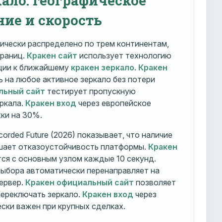
ние и скорость
ически распределено по трем континентам,
траниц.
Кракен сайт
использует технологию
ации к ближайшему
кракен зеркало
.
Кракен
 на любое активное зеркало без потери
льный сайт
тестирует пропускную
ркала.
Кракен вход
через европейское
ки на 30%.
orded Future (2026) показывает, что наличие
шает отказоустойчивость платформы.
Кракен
ся с основным узлом каждые 10 секунд.
ыбора автоматически перенаправляет на
ервер.
Кракен официальный сайт
позволяет
ереключать зеркало.
Кракен вход
через
ски важен при крупных сделках.