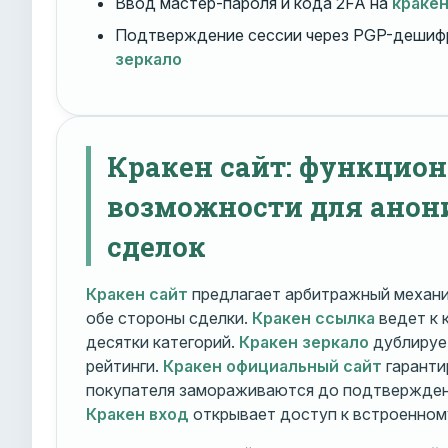
Ввод мастер-пароля и кода 2FA на
краке
Подтверждение сессии через PGP-дешиф
зеркало
Кракен сайт: функцио
возможности для ано
сделок
Кракен сайт
предлагает арбитражный механ
обе стороны сделки.
Кракен ссылка
ведет к 
десятки категорий.
Кракен зеркало
дублирует
рейтинги.
Кракен официальный сайт
гаранти
покупателя замораживаются до подтверждени
Кракен вход
открывает доступ к встроенном