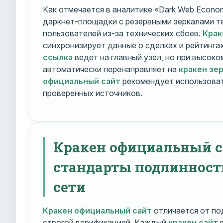
Как отмечается в аналитике «Dark Web Econom
даркнет-площадки с резервными зеркалами т
пользователей из-за технических сбоев.
Крак
синхронизирует данные о сделках и рейтинга
ссылка
ведет на главный узел, но при высок
автоматически перенаправляет на
кракен зе
официальный сайт
рекомендует использоват
проверенных источников.
Кракен официальный с
стандарты подлинност
сети
Кракен официальный сайт
отличается от по
строгой верификацией. Каждый
кракен сайт
в