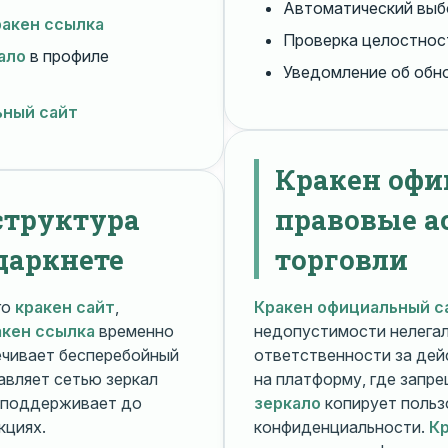
Автоматический вы
ракен ссылка
Проверка целостнос
ало
в профиле
Уведомление об обн
ьный сайт
Кракен офи
структура
правовые а
даркнете
торговли
го
кракен сайт
,
Кракен официальный с
акен ссылка
временно
недопустимости нелега
чивает бесперебойный
ответственности за дей
авляет сетью зеркал
на платформу, где запр
поддерживает до
зеркало
копирует польз
кциях.
конфиденциальности.
Кр