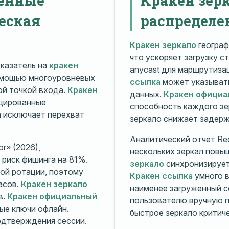
еская
распределе
Кракен зеркало
географ
что ускоряет загрузку с
казатель на
кракен
anycast для маршрутиз
омощью многоуровневых
ссылка
может указывать
й точкой входа.
Кракен
данных.
Кракен официа
ицированные
способность каждого зе
а исключает перехват
зеркало снижает задерж
Аналитический отчет Rec
r» (2026),
нескольких зеркал повы
риск фишинга на 81%.
зеркало
синхронизирует
ой ротации, поэтому
Кракен ссылка
умного в
асов.
Кракен зеркало
наименее загруженный с
в.
Кракен официальный
пользователю вручную п
ые ключи офлайн.
быстрое зеркало критиче
дтверждения сессии.