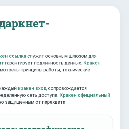
 даркнет-
кен ссылка
служит основным шлюзом для
йт
гарантирует подлинность данных.
Кракен
мотрены принципы работы, технические
 каждый
кракен вход
сопровождается
ределенную сеть доступа.
Кракен официальный
но защищенным от перехвата.
ало: географическое