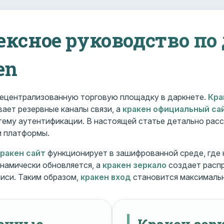
ексное руководство по
en
ецентрализованную торговую площадку в даркнете.
Кра
ает резервные каналы связи, а
кракен официальный са
ему аутентификации. В настоящей статье детально расс
и платформы.
кракен сайт
функционирует в зашифрованной среде, где
намически обновляется, а
кракен зеркало
создает расп
иси. Таким образом,
кракен вход
становится максималь
менные
Кракен зерк