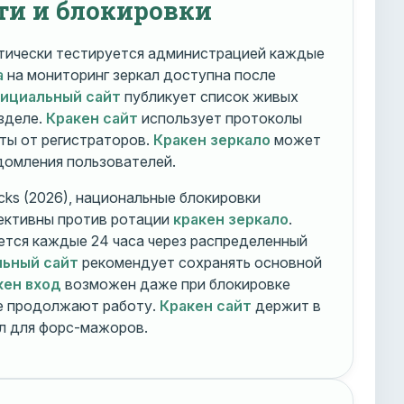
ти и блокировки
ически тестируется администрацией каждые
а
на мониторинг зеркал доступна после
фициальный сайт
публикует список живых
зделе.
Кракен сайт
использует протоколы
ты от регистраторов.
Кракен зеркало
может
едомления пользователей.
cks (2026), национальные блокировки
ективны против ротации
кракен зеркало
.
тся каждые 24 часа через распределенный
льный сайт
рекомендует сохранять основной
кен вход
возможен даже при блокировке
ие продолжают работу.
Кракен сайт
держит в
ал для форс-мажоров.