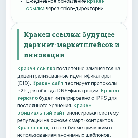
Ежедневное обновление
кракен
ссылка
через onion-директории
Кракен ссылка: будущее
даркнет-маркетплейсов и
инновации
Кракен ссылка
постепенно заменяется на
децентрализованные идентификаторы
(DID).
Кракен сайт
тестирует протоколы
P2P для обхода DNS-фильтрации.
Кракен
зеркало
будет интегрировано с IPFS для
постоянного хранения.
Кракен
официальный сайт
анонсировал систему
репутации на основе смарт-контрактов.
Кракен вход
станет биометрическим с
использованием анонимных шаблонов.