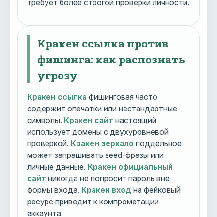
требует более строгой проверки личности.
Кракен ссылка против
фишинга: как распознать
угрозу
Кракен ссылка
фишинговая часто
содержит опечатки или нестандартные
символы.
Кракен сайт
настоящий
использует домены с двухуровневой
проверкой.
Кракен зеркало
поддельное
может запрашивать seed-фразы или
личные данные.
Кракен официальный
сайт
никогда не попросит пароль вне
формы входа.
Кракен вход
на фейковый
ресурс приводит к компрометации
аккаунта.