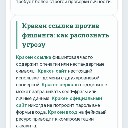
требует более строгой проверки личности.
Кракен ссылка против
фишинга: как распознать
угрозу
Кракен ссылка
фишинговая часто
содержит опечатки или нестандартные
символы.
Кракен сайт
настоящий
использует домены с двухуровневой
проверкой.
Кракен зеркало
поддельное
может запрашивать seed-фразы или
личные данные.
Кракен официальный
сайт
никогда не попросит пароль вне
формы входа.
Кракен вход
на фейковый
ресурс приводит к компрометации
аккаунта.