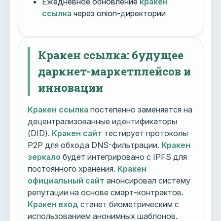
Ежедневное обновление
кракен
ссылка
через onion-директории
Кракен ссылка: будущее
даркнет-маркетплейсов и
инновации
Кракен ссылка
постепенно заменяется на
децентрализованные идентификаторы
(DID).
Кракен сайт
тестирует протоколы
P2P для обхода DNS-фильтрации.
Кракен
зеркало
будет интегрировано с IPFS для
постоянного хранения.
Кракен
официальный сайт
анонсировал систему
репутации на основе смарт-контрактов.
Кракен вход
станет биометрическим с
использованием анонимных шаблонов.