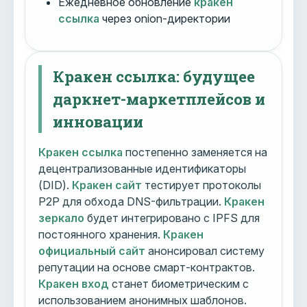
Ежедневное обновление
кракен
ссылка
через onion-директории
Кракен ссылка: будущее
даркнет-маркетплейсов и
инновации
Кракен ссылка
постепенно заменяется на
децентрализованные идентификаторы
(DID).
Кракен сайт
тестирует протоколы
P2P для обхода DNS-фильтрации.
Кракен
зеркало
будет интегрировано с IPFS для
постоянного хранения.
Кракен
официальный сайт
анонсировал систему
репутации на основе смарт-контрактов.
Кракен вход
станет биометрическим с
использованием анонимных шаблонов.