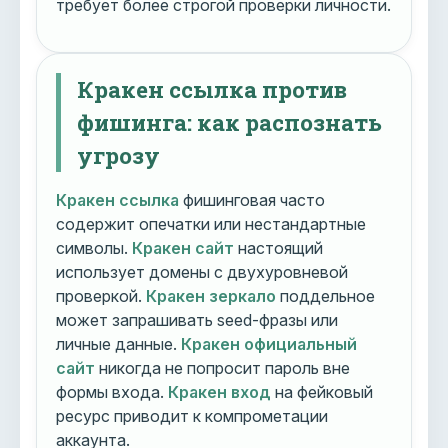
требует более строгой проверки личности.
Кракен ссылка против
фишинга: как распознать
угрозу
Кракен ссылка
фишинговая часто
содержит опечатки или нестандартные
символы.
Кракен сайт
настоящий
использует домены с двухуровневой
проверкой.
Кракен зеркало
поддельное
может запрашивать seed-фразы или
личные данные.
Кракен официальный
сайт
никогда не попросит пароль вне
формы входа.
Кракен вход
на фейковый
ресурс приводит к компрометации
аккаунта.