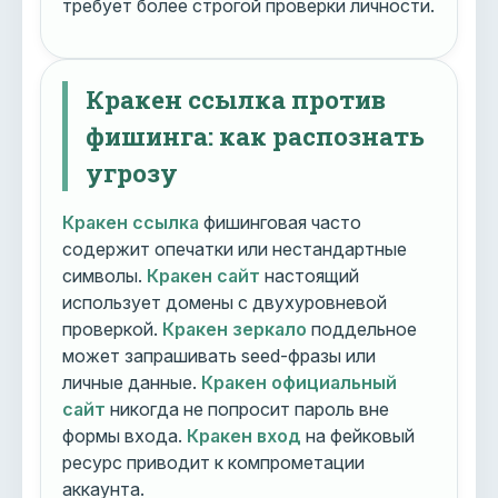
требует более строгой проверки личности.
Кракен ссылка против
фишинга: как распознать
угрозу
Кракен ссылка
фишинговая часто
содержит опечатки или нестандартные
символы.
Кракен сайт
настоящий
использует домены с двухуровневой
проверкой.
Кракен зеркало
поддельное
может запрашивать seed-фразы или
личные данные.
Кракен официальный
сайт
никогда не попросит пароль вне
формы входа.
Кракен вход
на фейковый
ресурс приводит к компрометации
аккаунта.