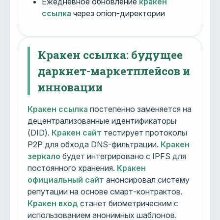
Ежедневное обновление
кракен
ссылка
через onion-директории
Кракен ссылка: будущее
даркнет-маркетплейсов и
инновации
Кракен ссылка
постепенно заменяется на
децентрализованные идентификаторы
(DID).
Кракен сайт
тестирует протоколы
P2P для обхода DNS-фильтрации.
Кракен
зеркало
будет интегрировано с IPFS для
постоянного хранения.
Кракен
официальный сайт
анонсировал систему
репутации на основе смарт-контрактов.
Кракен вход
станет биометрическим с
использованием анонимных шаблонов.