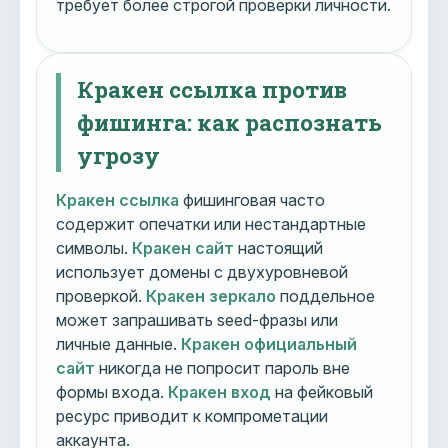
требует более строгой проверки личности.
Кракен ссылка против
фишинга: как распознать
угрозу
Кракен ссылка
фишинговая часто
содержит опечатки или нестандартные
символы.
Кракен сайт
настоящий
использует домены с двухуровневой
проверкой.
Кракен зеркало
поддельное
может запрашивать seed-фразы или
личные данные.
Кракен официальный
сайт
никогда не попросит пароль вне
формы входа.
Кракен вход
на фейковый
ресурс приводит к компрометации
аккаунта.