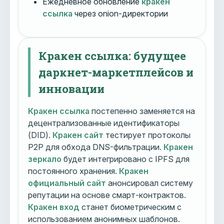
Ежедневное обновление
кракен
ссылка
через onion-директории
Кракен ссылка: будущее
даркнет-маркетплейсов и
инновации
Кракен ссылка
постепенно заменяется на
децентрализованные идентификаторы
(DID).
Кракен сайт
тестирует протоколы
P2P для обхода DNS-фильтрации.
Кракен
зеркало
будет интегрировано с IPFS для
постоянного хранения.
Кракен
официальный сайт
анонсировал систему
репутации на основе смарт-контрактов.
Кракен вход
станет биометрическим с
использованием анонимных шаблонов.