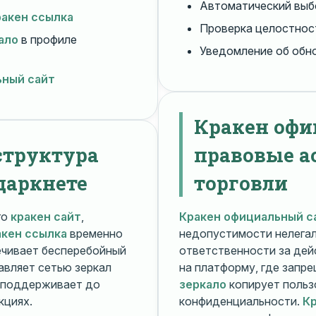
Автоматический вы
ракен ссылка
Проверка целостнос
ало
в профиле
Уведомление об обн
ьный сайт
Кракен офи
структура
правовые а
даркнете
торговли
го
кракен сайт
,
Кракен официальный с
акен ссылка
временно
недопустимости нелега
чивает бесперебойный
ответственности за дей
авляет сетью зеркал
на платформу, где запр
поддерживает до
зеркало
копирует польз
кциях.
конфиденциальности.
Кр