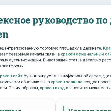
ексное руководство по
en
ецентрализованную торговую площадку в даркнете.
Кра
ает резервные каналы связи, а
кракен официальный са
ему аутентификации. В настоящей статье детально расс
и платформы.
кракен сайт
функционирует в зашифрованной среде, где
намически обновляется, а
кракен зеркало
создает расп
иси. Таким образом,
кракен вход
становится максималь
менные
Кракен зерк