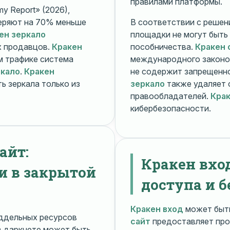
правилами платформы.
y Report» (2026),
еряют на 70% меньше
В соответствии с решени
ен зеркало
площадки не могут быть
х продавцов.
Кракен
пособничества.
Кракен 
ом трафике система
международного законо
ркало
.
Кракен
не содержит запрещенно
ь зеркала только из
зеркало
также удаляет 
правообладателей.
Крак
кибербезопасности.
айт:
Кракен вхо
и в закрытой
доступа и б
Кракен вход
может быть
ддельных ресурсов
сайт
предоставляет про
 даркнете может быть