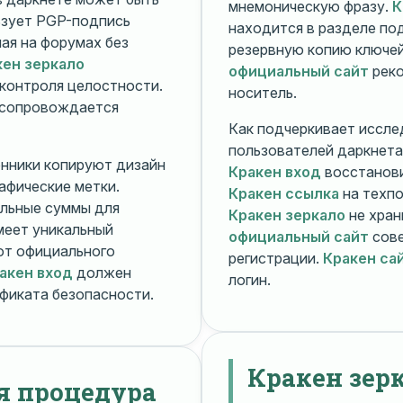
мнемоническую фразу.
К
зует PGP-подпись
находится в разделе п
ная на форумах без
резервную копию ключей
кен зеркало
официальный сайт
реко
контроля целостности.
носитель.
 сопровождается
Как подчеркивает иссле
пользователей даркнета
енники копируют дизайн
Кракен вход
восстанови
рафические метки.
Кракен ссылка
на техпо
льные суммы для
Кракен зеркало
не хран
меет уникальный
официальный сайт
сове
т официального
регистрации.
Кракен са
акен вход
должен
логин.
фиката безопасности.
Кракен зер
я процедура