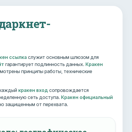
 даркнет-
кен ссылка
служит основным шлюзом для
йт
гарантирует подлинность данных.
Кракен
мотрены принципы работы, технические
 каждый
кракен вход
сопровождается
ределенную сеть доступа.
Кракен официальный
но защищенным от перехвата.
ало: географическое