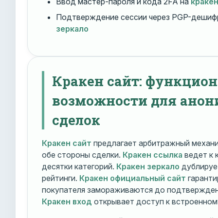
Ввод мастер-пароля и кода 2FA на
краке
Подтверждение сессии через PGP-дешиф
зеркало
Кракен сайт: функцио
возможности для ано
сделок
Кракен сайт
предлагает арбитражный механ
обе стороны сделки.
Кракен ссылка
ведет к 
десятки категорий.
Кракен зеркало
дублирует
рейтинги.
Кракен официальный сайт
гаранти
покупателя замораживаются до подтверждени
Кракен вход
открывает доступ к встроенном