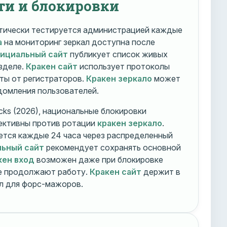
ти и блокировки
ически тестируется администрацией каждые
а
на мониторинг зеркал доступна после
фициальный сайт
публикует список живых
зделе.
Кракен сайт
использует протоколы
ты от регистраторов.
Кракен зеркало
может
едомления пользователей.
cks (2026), национальные блокировки
ективны против ротации
кракен зеркало
.
тся каждые 24 часа через распределенный
льный сайт
рекомендует сохранять основной
кен вход
возможен даже при блокировке
ие продолжают работу.
Кракен сайт
держит в
ал для форс-мажоров.