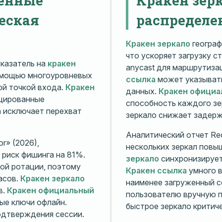
еская
распределе
Кракен зеркало
географ
что ускоряет загрузку с
казатель на
кракен
anycast для маршрутиз
омощью многоуровневых
ссылка
может указывать
й точкой входа.
Кракен
данных.
Кракен официа
ицированные
способность каждого зе
а исключает перехват
зеркало снижает задерж
Аналитический отчет Rec
r» (2026),
нескольких зеркал повы
риск фишинга на 81%.
зеркало
синхронизирует
ой ротации, поэтому
Кракен ссылка
умного в
асов.
Кракен зеркало
наименее загруженный с
в.
Кракен официальный
пользователю вручную п
ые ключи офлайн.
быстрое зеркало критиче
дтверждения сессии.