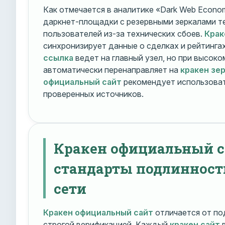
Как отмечается в аналитике «Dark Web Econom
даркнет-площадки с резервными зеркалами т
пользователей из-за технических сбоев.
Крак
синхронизирует данные о сделках и рейтинга
ссылка
ведет на главный узел, но при высок
автоматически перенаправляет на
кракен зе
официальный сайт
рекомендует использоват
проверенных источников.
Кракен официальный с
стандарты подлинност
сети
Кракен официальный сайт
отличается от по
строгой верификацией. Каждый
кракен сайт
в