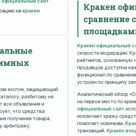
н официальный сайт
Кракен офи
рацию на
кракен
сравнение 
площадкам
Кракен официальный с
нальные
скорости модерации.
Кр
нимных
рейтингов, основанную 
продавцов доступна ка
функционал по сравнени
устроен по принципу zer
изм escrow, защищающий
Аналитический обзор «Da
каталогу, разбитому на
на первое место по вре
 все объявления и
официальный сайт
испо
рует, что средства
исключает кражу средс
я получения товара.
помогает новичкам.
Кра
у арбитражу.
транзакций.
Кракен вхо