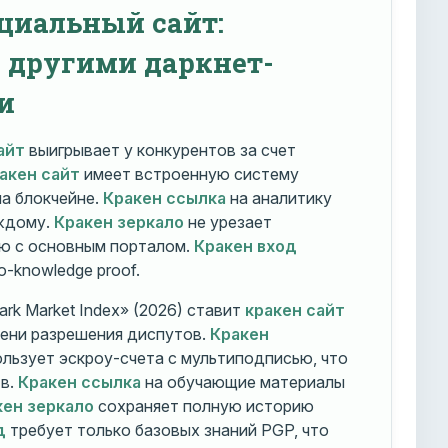
циальный сайт:
с другими даркнет-
и
айт
выигрывает у конкурентов за счет
акен сайт
имеет встроенную систему
на блокчейне.
Кракен ссылка
на аналитику
ждому.
Кракен зеркало
не урезает
ю с основным порталом.
Кракен вход
o-knowledge proof.
rk Market Index» (2026) ставит
кракен сайт
мени разрешения диспутов.
Кракен
льзует эскроу-счета с мультиподписью, что
тв.
Кракен ссылка
на обучающие материалы
кен зеркало
сохраняет полную историю
д
требует только базовых знаний PGP, что