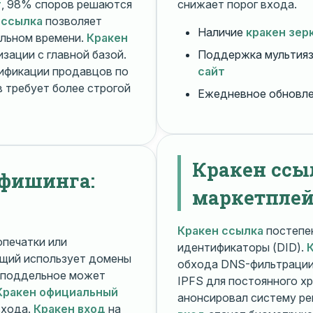
т
, 98% споров решаются
снижает порог входа.
 ссылка
позволяет
Наличие
кракен зер
альном времени.
Кракен
зации с главной базой.
Поддержка мультияз
ификации продавцов по
сайт
 требует более строгой
Ежедневное обновл
Кракен ссы
 фишинга:
маркетплей
Кракен ссылка
постепен
печатки или
идентификаторы (DID).
щий использует домены
обхода DNS-фильтраци
поддельное может
IPFS для постоянного х
Кракен официальный
анонсировал систему ре
входа.
Кракен вход
на