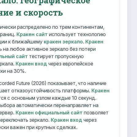
ние и скорость
ически распределено по трем континентам,
траниц.
Кракен сайт
использует технологию
ации к ближайшему
кракен зеркало
.
Кракен
 на любое активное зеркало без потери
льный сайт
тестирует пропускную
ркала.
Кракен вход
через европейское
ки на 30%.
orded Future (2026) показывает, что наличие
шает отказоустойчивость платформы.
Кракен
ся с основным узлом каждые 10 секунд.
ыбора автоматически перенаправляет на
ервер.
Кракен официальный сайт
позволяет
ереключать зеркало.
Кракен вход
через
ски важен при крупных сделках.