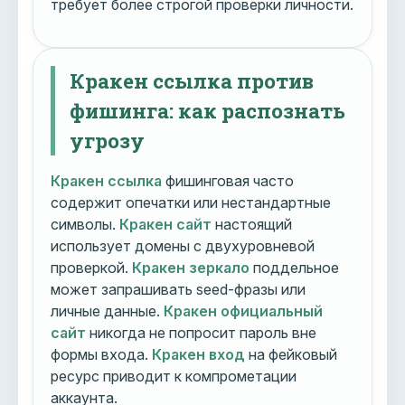
требует более строгой проверки личности.
Кракен ссылка против
фишинга: как распознать
угрозу
Кракен ссылка
фишинговая часто
содержит опечатки или нестандартные
символы.
Кракен сайт
настоящий
использует домены с двухуровневой
проверкой.
Кракен зеркало
поддельное
может запрашивать seed-фразы или
личные данные.
Кракен официальный
сайт
никогда не попросит пароль вне
формы входа.
Кракен вход
на фейковый
ресурс приводит к компрометации
аккаунта.