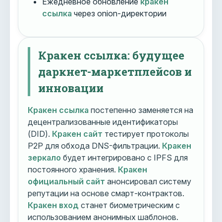
Ежедневное обновление
кракен
ссылка
через onion-директории
Кракен ссылка: будущее
даркнет-маркетплейсов и
инновации
Кракен ссылка
постепенно заменяется на
децентрализованные идентификаторы
(DID).
Кракен сайт
тестирует протоколы
P2P для обхода DNS-фильтрации.
Кракен
зеркало
будет интегрировано с IPFS для
постоянного хранения.
Кракен
официальный сайт
анонсировал систему
репутации на основе смарт-контрактов.
Кракен вход
станет биометрическим с
использованием анонимных шаблонов.