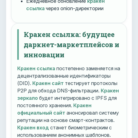
Ежедневное обновление
кракен
ссылка
через onion-директории
Кракен ссылка: будущее
даркнет-маркетплейсов и
инновации
Кракен ссылка
постепенно заменяется на
децентрализованные идентификаторы
(DID).
Кракен сайт
тестирует протоколы
P2P для обхода DNS-фильтрации.
Кракен
зеркало
будет интегрировано с IPFS для
постоянного хранения.
Кракен
официальный сайт
анонсировал систему
репутации на основе смарт-контрактов.
Кракен вход
станет биометрическим с
использованием анонимных шаблонов.