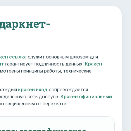
 даркнет-
кен ссылка
служит основным шлюзом для
йт
гарантирует подлинность данных.
Кракен
мотрены принципы работы, технические
 каждый
кракен вход
сопровождается
ределенную сеть доступа.
Кракен официальный
но защищенным от перехвата.
ало: географическое