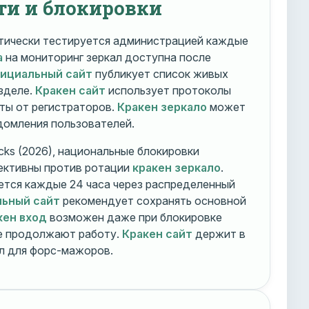
ти и блокировки
ически тестируется администрацией каждые
а
на мониторинг зеркал доступна после
фициальный сайт
публикует список живых
зделе.
Кракен сайт
использует протоколы
ты от регистраторов.
Кракен зеркало
может
едомления пользователей.
cks (2026), национальные блокировки
ективны против ротации
кракен зеркало
.
тся каждые 24 часа через распределенный
льный сайт
рекомендует сохранять основной
кен вход
возможен даже при блокировке
ие продолжают работу.
Кракен сайт
держит в
ал для форс-мажоров.