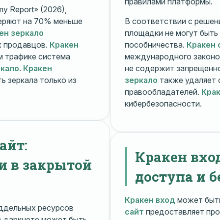
правилами платформы.
y Report» (2026),
еряют на 70% меньше
В соответствии с решени
ен зеркало
площадки не могут быть
х продавцов.
Кракен
пособничества.
Кракен 
ом трафике система
международного законо
ркало
.
Кракен
не содержит запрещенно
ь зеркала только из
зеркало
также удаляет 
правообладателей.
Крак
кибербезопасности.
айт:
Кракен вхо
и в закрытой
доступа и б
Кракен вход
может быть
ддельных ресурсов
сайт
предоставляет про
 даркнете может быть