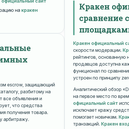
н официальный сайт
Кракен офи
рацию на
кракен
сравнение 
площадкам
Кракен официальный с
нальные
скорости модерации.
Кр
нимных
рейтингов, основанную 
продавцов доступна ка
функционал по сравнени
устроен по принципу zer
изм escrow, защищающий
Аналитический обзор «Da
каталогу, разбитому на
на первое место по вре
 все объявления и
официальный сайт
испо
рует, что средства
исключает кражу средс
я получения товара.
помогает новичкам.
Кра
у арбитражу.
транзакций.
Кракен вхо