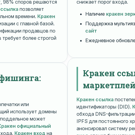
т
, 98% споров решаются
снижает порог входа.
 ссылка
позволяет
Наличие
кракен зер
альном времени.
Кракен
зации с главной базой.
Поддержка мультияз
ификации продавцов по
сайт
 требует более строгой
Ежедневное обновл
Кракен ссы
 фишинга:
маркетплей
Кракен ссылка
постепен
печатки или
идентификаторы (DID).
щий использует домены
обхода DNS-фильтраци
поддельное может
IPFS для постоянного х
Кракен официальный
анонсировал систему ре
входа.
Кракен вход
на