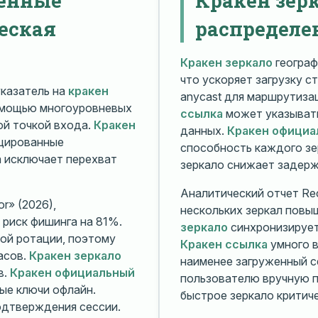
еская
распределе
Кракен зеркало
географ
что ускоряет загрузку с
казатель на
кракен
anycast для маршрутиз
омощью многоуровневых
ссылка
может указывать
й точкой входа.
Кракен
данных.
Кракен официа
ицированные
способность каждого зе
а исключает перехват
зеркало снижает задерж
Аналитический отчет Rec
r» (2026),
нескольких зеркал повы
риск фишинга на 81%.
зеркало
синхронизирует
ой ротации, поэтому
Кракен ссылка
умного в
асов.
Кракен зеркало
наименее загруженный с
в.
Кракен официальный
пользователю вручную п
ые ключи офлайн.
быстрое зеркало критиче
дтверждения сессии.