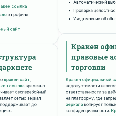
Автоматический вы
ракен ссылка
Проверка целостнос
ало
в профиле
Уведомление об обн
ьный сайт
Кракен офи
структура
правовые а
даркнете
торговли
го
кракен сайт
,
Кракен официальный с
акен ссылка
временно
недопустимости нелега
чивает бесперебойный
ответственности за дей
авляет сетью зеркал
на платформу, где запр
поддерживает до
зеркало
копирует польз
кциях.
конфиденциальности.
Кр