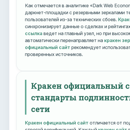
Как отмечается в аналитике «Dark Web Econom
даркнет-площадки с резервными зеркалами т
пользователей из-за технических сбоев.
Крак
синхронизирует данные о сделках и рейтинга
ссылка
ведет на главный узел, но при высок
автоматически перенаправляет на
кракен зе
официальный сайт
рекомендует использоват
проверенных источников.
Кракен официальный с
стандарты подлинност
сети
Кракен официальный сайт
отличается от по
строгой верификацией. Каждый
кракен сайт
в