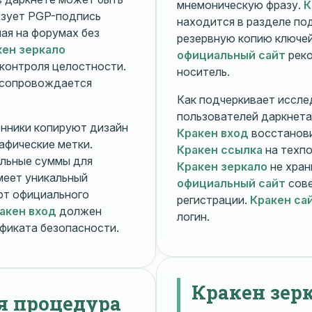
мнемоническую фразу.
К
зует PGP-подпись
находится в разделе п
ная на форумах без
резервную копию ключей
кен зеркало
официальный сайт
реко
контроля целостности.
носитель.
 сопровождается
Как подчеркивает иссле
пользователей даркнета
енники копируют дизайн
Кракен вход
восстанови
рафические метки.
Кракен ссылка
на техпо
льные суммы для
Кракен зеркало
не хран
меет уникальный
официальный сайт
сове
т официального
регистрации.
Кракен са
акен вход
должен
логин.
фиката безопасности.
Кракен зер
я процедура