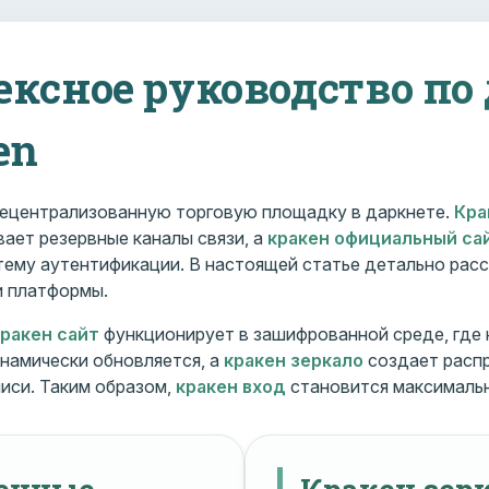
ексное руководство по
en
ецентрализованную торговую площадку в даркнете.
Кра
ает резервные каналы связи, а
кракен официальный са
ему аутентификации. В настоящей статье детально расс
и платформы.
кракен сайт
функционирует в зашифрованной среде, где
намически обновляется, а
кракен зеркало
создает расп
иси. Таким образом,
кракен вход
становится максималь
менные
Кракен зерк