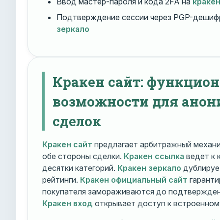
Ввод мастер-пароля и кода 2FA на
краке
Подтверждение сессии через PGP-дешиф
зеркало
Кракен сайт: функцио
возможности для ано
сделок
Кракен сайт
предлагает арбитражный механ
обе стороны сделки.
Кракен ссылка
ведет к 
десятки категорий.
Кракен зеркало
дублирует
рейтинги.
Кракен официальный сайт
гаранти
покупателя замораживаются до подтверждени
Кракен вход
открывает доступ к встроенном