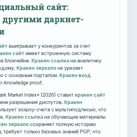
циальный сайт:
с другими даркнет-
и
айт
выигрывает у конкурентов за счет
акен сайт
имеет встроенную систему
на блокчейне.
Кракен ссылка
на аналитику
ждому.
Кракен зеркало
не урезает
ю с основным порталом.
Кракен вход
o-knowledge proof.
rk Market Index» (2026) ставит
кракен сайт
мени разрешения диспутов.
Кракен
льзует эскроу-счета с мультиподписью, что
тв.
Кракен ссылка
на обучающие материалы
кен зеркало
сохраняет полную историю
д
требует только базовых знаний PGP, что