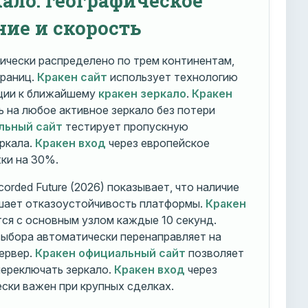
ние и скорость
ически распределено по трем континентам,
траниц.
Кракен сайт
использует технологию
ации к ближайшему
кракен зеркало
.
Кракен
 на любое активное зеркало без потери
льный сайт
тестирует пропускную
ркала.
Кракен вход
через европейское
ки на 30%.
orded Future (2026) показывает, что наличие
шает отказоустойчивость платформы.
Кракен
ся с основным узлом каждые 10 секунд.
ыбора автоматически перенаправляет на
ервер.
Кракен официальный сайт
позволяет
ереключать зеркало.
Кракен вход
через
ски важен при крупных сделках.