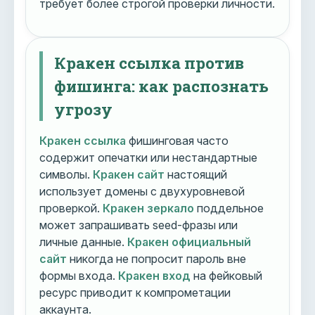
требует более строгой проверки личности.
Кракен ссылка против
фишинга: как распознать
угрозу
Кракен ссылка
фишинговая часто
содержит опечатки или нестандартные
символы.
Кракен сайт
настоящий
использует домены с двухуровневой
проверкой.
Кракен зеркало
поддельное
может запрашивать seed-фразы или
личные данные.
Кракен официальный
сайт
никогда не попросит пароль вне
формы входа.
Кракен вход
на фейковый
ресурс приводит к компрометации
аккаунта.