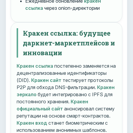
Ежедневное обновление
кракен
ссылка
через onion-директории
Кракен ссылка: будущее
даркнет-маркетплейсов и
инновации
Кракен ссылка
постепенно заменяется на
децентрализованные идентификаторы
(DID).
Кракен сайт
тестирует протоколы
P2P для обхода DNS-фильтрации.
Кракен
зеркало
будет интегрировано с IPFS для
постоянного хранения.
Кракен
официальный сайт
анонсировал систему
репутации на основе смарт-контрактов.
Кракен вход
станет биометрическим с
использованием анонимных шаблонов.