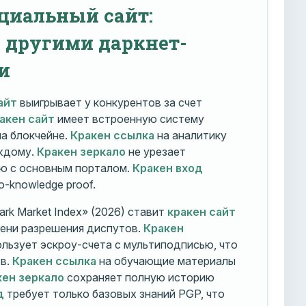
циальный сайт:
с другими даркнет-
и
айт
выигрывает у конкурентов за счет
акен сайт
имеет встроенную систему
на блокчейне.
Кракен ссылка
на аналитику
ждому.
Кракен зеркало
не урезает
ю с основным порталом.
Кракен вход
o-knowledge proof.
rk Market Index» (2026) ставит
кракен сайт
мени разрешения диспутов.
Кракен
льзует эскроу-счета с мультиподписью, что
тв.
Кракен ссылка
на обучающие материалы
кен зеркало
сохраняет полную историю
д
требует только базовых знаний PGP, что