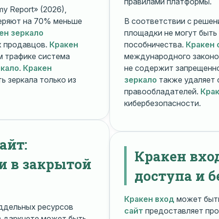
правилами платформы.
y Report» (2026),
еряют на 70% меньше
В соответствии с решени
ен зеркало
площадки не могут быть
х продавцов.
Кракен
пособничества.
Кракен 
ом трафике система
международного законо
ркало
.
Кракен
не содержит запрещенно
ь зеркала только из
зеркало
также удаляет 
правообладателей.
Крак
кибербезопасности.
айт:
Кракен вхо
и в закрытой
доступа и б
Кракен вход
может быть
ддельных ресурсов
сайт
предоставляет про
 даркнете может быть