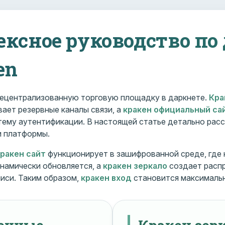
ексное руководство по
en
ецентрализованную торговую площадку в даркнете.
Кра
ает резервные каналы связи, а
кракен официальный са
ему аутентификации. В настоящей статье детально расс
и платформы.
кракен сайт
функционирует в зашифрованной среде, где
намически обновляется, а
кракен зеркало
создает расп
иси. Таким образом,
кракен вход
становится максималь
менные
Кракен зерк