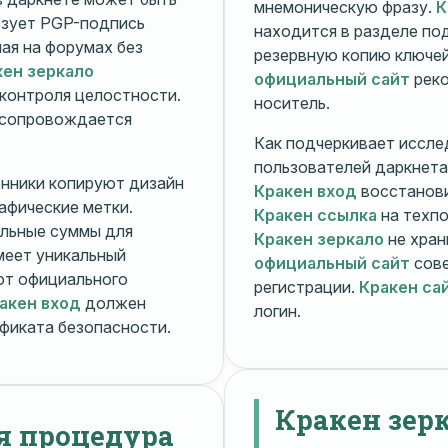
мнемоническую фразу.
К
зует PGP-подпись
находится в разделе п
ная на форумах без
резервную копию ключей
кен зеркало
официальный сайт
реко
контроля целостности.
носитель.
 сопровождается
Как подчеркивает иссле
пользователей даркнета
енники копируют дизайн
Кракен вход
восстанови
рафические метки.
Кракен ссылка
на техпо
льные суммы для
Кракен зеркало
не хран
меет уникальный
официальный сайт
сове
т официального
регистрации.
Кракен са
акен вход
должен
логин.
фиката безопасности.
Кракен зер
я процедура