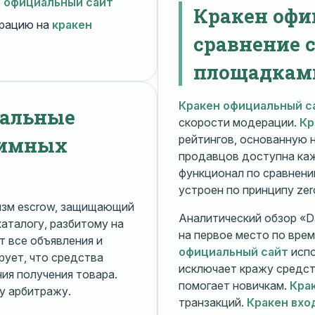
н официальный сайт
Кракен офи
рацию на
кракен
сравнение 
площадкам
Кракен официальный с
нальные
скорости модерации.
Кр
нимных
рейтингов, основанную 
продавцов доступна ка
функционал по сравнени
устроен по принципу zer
изм escrow, защищающий
Аналитический обзор «Da
каталогу, разбитому на
на первое место по вре
 все объявления и
официальный сайт
испо
рует, что средства
исключает кражу средс
я получения товара.
помогает новичкам.
Кра
у арбитражу.
транзакций.
Кракен вхо