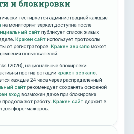
ти и блокировки
ически тестируется администрацией каждые
а
на мониторинг зеркал доступна после
фициальный сайт
публикует список живых
зделе.
Кракен сайт
использует протоколы
ты от регистраторов.
Кракен зеркало
может
едомления пользователей.
cks (2026), национальные блокировки
ективны против ротации
кракен зеркало
.
тся каждые 24 часа через распределенный
льный сайт
рекомендует сохранять основной
кен вход
возможен даже при блокировке
ие продолжают работу.
Кракен сайт
держит в
ал для форс-мажоров.