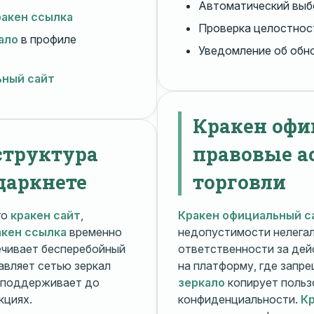
Автоматический вы
ракен ссылка
Проверка целостнос
ало
в профиле
Уведомление об обн
ьный сайт
Кракен офи
структура
правовые а
даркнете
торговли
го
кракен сайт
,
Кракен официальный с
акен ссылка
временно
недопустимости нелега
чивает бесперебойный
ответственности за дей
авляет сетью зеркал
на платформу, где запр
поддерживает до
зеркало
копирует польз
кциях.
конфиденциальности.
Кр