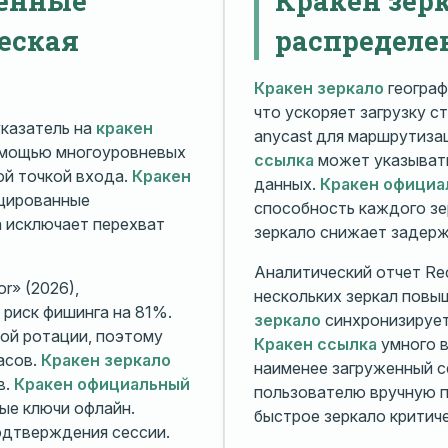
еская
распределе
Кракен зеркало
географ
что ускоряет загрузку с
казатель на
кракен
anycast для маршрутиз
омощью многоуровневых
ссылка
может указывать
й точкой входа.
Кракен
данных.
Кракен официа
ицированные
способность каждого зе
а исключает перехват
зеркало снижает задерж
Аналитический отчет Rec
r» (2026),
нескольких зеркал повы
риск фишинга на 81%.
зеркало
синхронизирует
ой ротации, поэтому
Кракен ссылка
умного в
асов.
Кракен зеркало
наименее загруженный с
в.
Кракен официальный
пользователю вручную п
ые ключи офлайн.
быстрое зеркало критиче
дтверждения сессии.