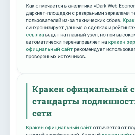
Как отмечается в аналитике «Dark Web Econom
даркнет-площадки с резервными зеркалами т
пользователей из-за технических сбоев.
Крак
синхронизирует данные о сделках и рейтинга
ссылка
ведет на главный узел, но при высок
автоматически перенаправляет на
кракен зе
официальный сайт
рекомендует использоват
проверенных источников.
Кракен официальный с
стандарты подлинност
сети
Кракен официальный сайт
отличается от по
строгой верификацией. Каждый
кракен сайт
в