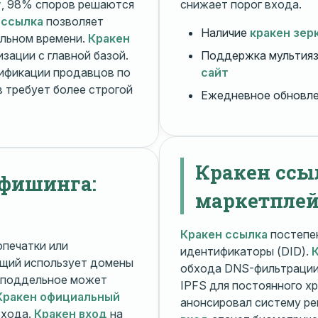
т
, 98% споров решаются
снижает порог входа.
 ссылка
позволяет
Наличие
кракен зер
альном времени.
Кракен
зации с главной базой.
Поддержка мультияз
ификации продавцов по
сайт
 требует более строгой
Ежедневное обновл
Кракен ссы
 фишинга:
маркетплей
Кракен ссылка
постепен
печатки или
идентификаторы (DID).
щий использует домены
обхода DNS-фильтраци
поддельное может
IPFS для постоянного х
Кракен официальный
анонсировал систему ре
входа.
Кракен вход
на