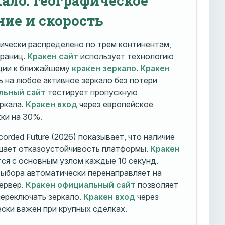
ние и скорость
ически распределено по трем континентам,
траниц.
Кракен сайт
использует технологию
ации к ближайшему
кракен зеркало
.
Кракен
 на любое активное зеркало без потери
льный сайт
тестирует пропускную
ркала.
Кракен вход
через европейское
ки на 30%.
orded Future (2026) показывает, что наличие
шает отказоустойчивость платформы.
Кракен
ся с основным узлом каждые 10 секунд.
ыбора автоматически перенаправляет на
ервер.
Кракен официальный сайт
позволяет
ереключать зеркало.
Кракен вход
через
ски важен при крупных сделках.