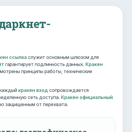
 даркнет-
кен ссылка
служит основным шлюзом для
йт
гарантирует подлинность данных.
Кракен
мотрены принципы работы, технические
 каждый
кракен вход
сопровождается
ределенную сеть доступа.
Кракен официальный
но защищенным от перехвата.
ало: географическое