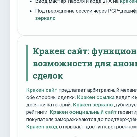
Ввод мастер-пароля и кода 2FA на
краке
Подтверждение сессии через PGP-дешиф
зеркало
Кракен сайт: функцио
возможности для ано
сделок
Кракен сайт
предлагает арбитражный механ
обе стороны сделки.
Кракен ссылка
ведет к 
десятки категорий.
Кракен зеркало
дублирует
рейтинги.
Кракен официальный сайт
гаранти
покупателя замораживаются до подтверждени
Кракен вход
открывает доступ к встроенном