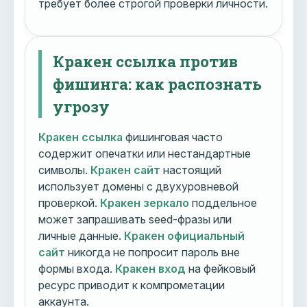
требует более строгой проверки личности.
Кракен ссылка против
фишинга: как распознать
угрозу
Кракен ссылка
фишинговая часто
содержит опечатки или нестандартные
символы.
Кракен сайт
настоящий
использует домены с двухуровневой
проверкой.
Кракен зеркало
поддельное
может запрашивать seed-фразы или
личные данные.
Кракен официальный
сайт
никогда не попросит пароль вне
формы входа.
Кракен вход
на фейковый
ресурс приводит к компрометации
аккаунта.