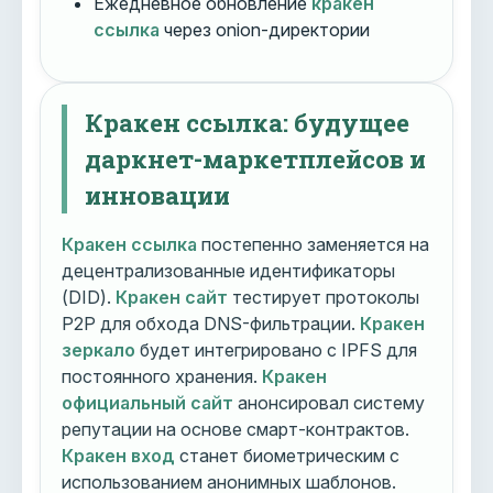
Ежедневное обновление
кракен
ссылка
через onion-директории
Кракен ссылка: будущее
даркнет-маркетплейсов и
инновации
Кракен ссылка
постепенно заменяется на
децентрализованные идентификаторы
(DID).
Кракен сайт
тестирует протоколы
P2P для обхода DNS-фильтрации.
Кракен
зеркало
будет интегрировано с IPFS для
постоянного хранения.
Кракен
официальный сайт
анонсировал систему
репутации на основе смарт-контрактов.
Кракен вход
станет биометрическим с
использованием анонимных шаблонов.