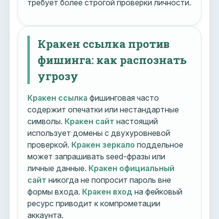
требует более строгой проверки личности.
Кракен ссылка против
фишинга: как распознать
угрозу
Кракен ссылка
фишинговая часто
содержит опечатки или нестандартные
символы.
Кракен сайт
настоящий
использует домены с двухуровневой
проверкой.
Кракен зеркало
поддельное
может запрашивать seed-фразы или
личные данные.
Кракен официальный
сайт
никогда не попросит пароль вне
формы входа.
Кракен вход
на фейковый
ресурс приводит к компрометации
аккаунта.