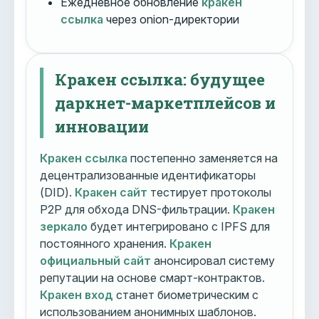
Ежедневное обновление
кракен
ссылка
через onion-директории
Кракен ссылка: будущее
даркнет-маркетплейсов и
инновации
Кракен ссылка
постепенно заменяется на
децентрализованные идентификаторы
(DID).
Кракен сайт
тестирует протоколы
P2P для обхода DNS-фильтрации.
Кракен
зеркало
будет интегрировано с IPFS для
постоянного хранения.
Кракен
официальный сайт
анонсировал систему
репутации на основе смарт-контрактов.
Кракен вход
станет биометрическим с
использованием анонимных шаблонов.