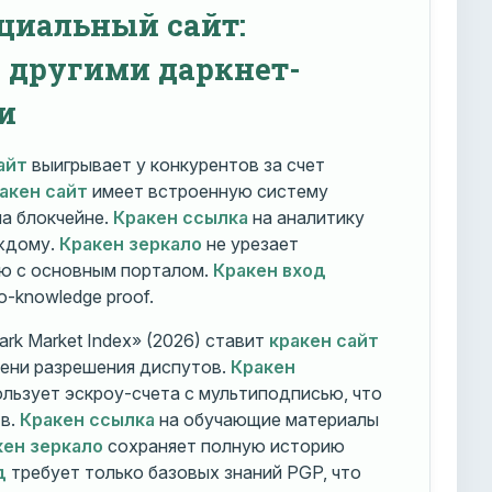
циальный сайт:
с другими даркнет-
и
айт
выигрывает у конкурентов за счет
акен сайт
имеет встроенную систему
на блокчейне.
Кракен ссылка
на аналитику
ждому.
Кракен зеркало
не урезает
ю с основным порталом.
Кракен вход
o-knowledge proof.
rk Market Index» (2026) ставит
кракен сайт
мени разрешения диспутов.
Кракен
льзует эскроу-счета с мультиподписью, что
тв.
Кракен ссылка
на обучающие материалы
кен зеркало
сохраняет полную историю
д
требует только базовых знаний PGP, что