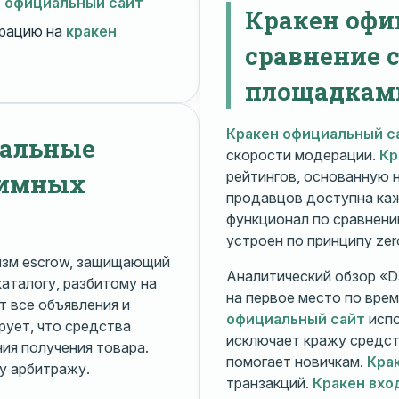
н официальный сайт
Кракен офи
рацию на
кракен
сравнение 
площадкам
Кракен официальный с
нальные
скорости модерации.
Кр
нимных
рейтингов, основанную 
продавцов доступна ка
функционал по сравнени
устроен по принципу zer
изм escrow, защищающий
Аналитический обзор «Da
каталогу, разбитому на
на первое место по вре
 все объявления и
официальный сайт
испо
рует, что средства
исключает кражу средс
я получения товара.
помогает новичкам.
Кра
у арбитражу.
транзакций.
Кракен вхо