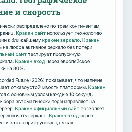
ние и скорость
ически распределено по трем континентам,
траниц.
Кракен сайт
использует технологию
ации к ближайшему
кракен зеркало
.
Кракен
 на любое активное зеркало без потери
льный сайт
тестирует пропускную
ркала.
Кракен вход
через европейское
ки на 30%.
orded Future (2026) показывает, что наличие
шает отказоустойчивость платформы.
Кракен
ся с основным узлом каждые 10 секунд.
ыбора автоматически перенаправляет на
ервер.
Кракен официальный сайт
позволяет
ереключать зеркало.
Кракен вход
через
ски важен при крупных сделках.