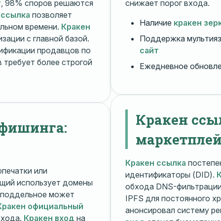
т
, 98% споров решаются
снижает порог входа.
 ссылка
позволяет
Наличие
кракен зер
альном времени.
Кракен
зации с главной базой.
Поддержка мультияз
ификации продавцов по
сайт
 требует более строгой
Ежедневное обновл
Кракен ссы
 фишинга:
маркетплей
Кракен ссылка
постепен
печатки или
идентификаторы (DID).
щий использует домены
обхода DNS-фильтраци
поддельное может
IPFS для постоянного х
Кракен официальный
анонсировал систему ре
входа.
Кракен вход
на