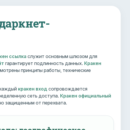
 даркнет-
кен ссылка
служит основным шлюзом для
йт
гарантирует подлинность данных.
Кракен
мотрены принципы работы, технические
 каждый
кракен вход
сопровождается
ределенную сеть доступа.
Кракен официальный
но защищенным от перехвата.
ало: географическое