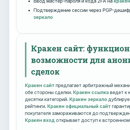
Ввод мастер-пароля и кода 2FA на
краке
Подтверждение сессии через PGP-дешиф
зеркало
Кракен сайт: функцио
возможности для ано
сделок
Кракен сайт
предлагает арбитражный механ
обе стороны сделки.
Кракен ссылка
ведет к 
десятки категорий.
Кракен зеркало
дублирует
рейтинги.
Кракен официальный сайт
гаранти
покупателя замораживаются до подтверждени
Кракен вход
открывает доступ к встроенном