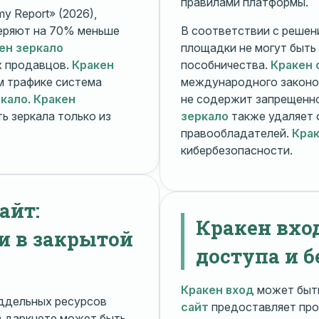
правилами платформы.
y Report» (2026),
еряют на 70% меньше
В соответствии с решени
ен зеркало
площадки не могут быть
х продавцов.
Кракен
пособничества.
Кракен 
ом трафике система
международного законо
ркало
.
Кракен
не содержит запрещенно
ь зеркала только из
зеркало
также удаляет 
правообладателей.
Крак
кибербезопасности.
айт:
Кракен вхо
и в закрытой
доступа и б
Кракен вход
может быть
ддельных ресурсов
сайт
предоставляет про
 даркнете может быть