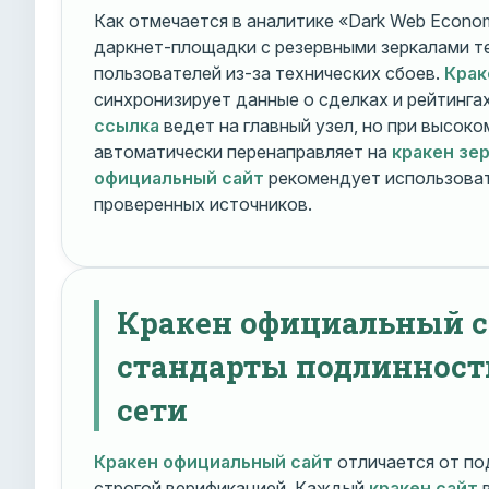
Как отмечается в аналитике «Dark Web Econom
даркнет-площадки с резервными зеркалами т
пользователей из-за технических сбоев.
Крак
синхронизирует данные о сделках и рейтинга
ссылка
ведет на главный узел, но при высок
автоматически перенаправляет на
кракен зе
официальный сайт
рекомендует использоват
проверенных источников.
Кракен официальный с
стандарты подлинност
сети
Кракен официальный сайт
отличается от по
строгой верификацией. Каждый
кракен сайт
в