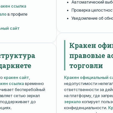
Автоматический вы
ракен ссылка
Проверка целостнос
ало
в профиле
Уведомление об обн
ьный сайт
Кракен офи
структура
правовые а
даркнете
торговли
го
кракен сайт
,
Кракен официальный с
акен ссылка
временно
недопустимости нелега
чивает бесперебойный
ответственности за дей
авляет сетью зеркал
на платформу, где запр
поддерживает до
зеркало
копирует польз
кциях.
конфиденциальности.
Кр