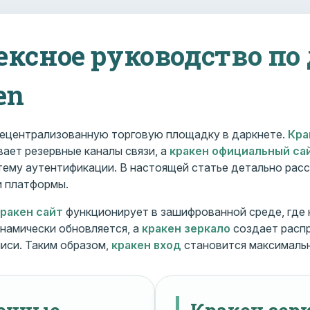
ексное руководство по
en
ецентрализованную торговую площадку в даркнете.
Кра
ает резервные каналы связи, а
кракен официальный са
ему аутентификации. В настоящей статье детально расс
и платформы.
кракен сайт
функционирует в зашифрованной среде, где
намически обновляется, а
кракен зеркало
создает расп
иси. Таким образом,
кракен вход
становится максималь
менные
Кракен зерк