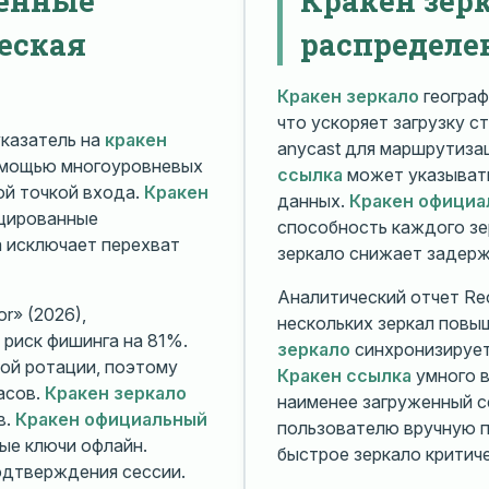
еская
распределе
Кракен зеркало
географ
что ускоряет загрузку с
казатель на
кракен
anycast для маршрутиз
омощью многоуровневых
ссылка
может указывать
й точкой входа.
Кракен
данных.
Кракен официа
ицированные
способность каждого зе
а исключает перехват
зеркало снижает задерж
Аналитический отчет Rec
r» (2026),
нескольких зеркал повы
риск фишинга на 81%.
зеркало
синхронизирует
ой ротации, поэтому
Кракен ссылка
умного в
асов.
Кракен зеркало
наименее загруженный с
в.
Кракен официальный
пользователю вручную п
ые ключи офлайн.
быстрое зеркало критиче
дтверждения сессии.