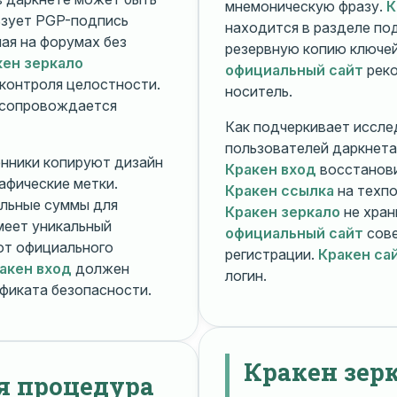
мнемоническую фразу.
К
зует PGP-подпись
находится в разделе п
ная на форумах без
резервную копию ключей
кен зеркало
официальный сайт
реко
контроля целостности.
носитель.
 сопровождается
Как подчеркивает иссле
пользователей даркнета
енники копируют дизайн
Кракен вход
восстанови
рафические метки.
Кракен ссылка
на техпо
льные суммы для
Кракен зеркало
не хран
меет уникальный
официальный сайт
сове
т официального
регистрации.
Кракен са
акен вход
должен
логин.
фиката безопасности.
Кракен зер
я процедура