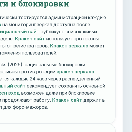
ти и блокировки
ически тестируется администрацией каждые
а
на мониторинг зеркал доступна после
фициальный сайт
публикует список живых
зделе.
Кракен сайт
использует протоколы
ты от регистраторов.
Кракен зеркало
может
едомления пользователей.
cks (2026), национальные блокировки
ективны против ротации
кракен зеркало
.
тся каждые 24 часа через распределенный
льный сайт
рекомендует сохранять основной
кен вход
возможен даже при блокировке
ие продолжают работу.
Кракен сайт
держит в
ал для форс-мажоров.