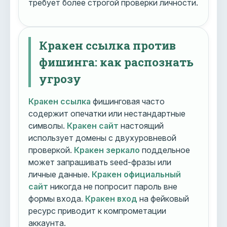
требует более строгой проверки личности.
Кракен ссылка против
фишинга: как распознать
угрозу
Кракен ссылка
фишинговая часто
содержит опечатки или нестандартные
символы.
Кракен сайт
настоящий
использует домены с двухуровневой
проверкой.
Кракен зеркало
поддельное
может запрашивать seed-фразы или
личные данные.
Кракен официальный
сайт
никогда не попросит пароль вне
формы входа.
Кракен вход
на фейковый
ресурс приводит к компрометации
аккаунта.