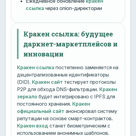
Ежедневное обновление
кракен
ссылка
через onion-директории
Кракен ссылка: будущее
даркнет-маркетплейсов и
инновации
Кракен ссылка
постепенно заменяется на
децентрализованные идентификаторы
(DID).
Кракен сайт
тестирует протоколы
P2P для обхода DNS-фильтрации.
Кракен
зеркало
будет интегрировано с IPFS для
постоянного хранения.
Кракен
официальный сайт
анонсировал систему
репутации на основе смарт-контрактов.
Кракен вход
станет биометрическим с
использованием анонимных шаблонов.