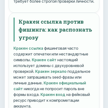
требует более строгой проверки личности.
Кракен ссылка против
фишинга: как распознать
угрозу
Кракен ссылка
фишинговая часто
содержит опечатки или нестандартные
символы.
Кракен сайт
настоящий
использует домены с двухуровневой
проверкой.
Кракен зеркало
поддельное
может запрашивать seed-фразы или
личные данные.
Кракен официальный
сайт
никогда не попросит пароль вне
формы входа.
Кракен вход
на фейковый
ресурс приводит к компрометации
аккаунта.