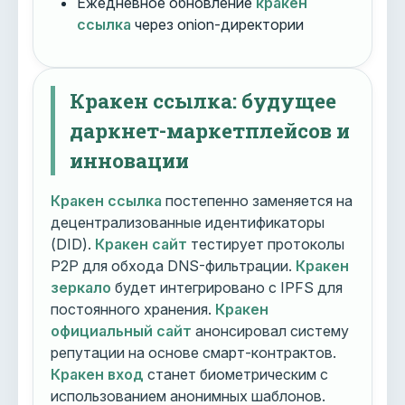
Ежедневное обновление
кракен
ссылка
через onion-директории
Кракен ссылка: будущее
даркнет-маркетплейсов и
инновации
Кракен ссылка
постепенно заменяется на
децентрализованные идентификаторы
(DID).
Кракен сайт
тестирует протоколы
P2P для обхода DNS-фильтрации.
Кракен
зеркало
будет интегрировано с IPFS для
постоянного хранения.
Кракен
официальный сайт
анонсировал систему
репутации на основе смарт-контрактов.
Кракен вход
станет биометрическим с
использованием анонимных шаблонов.