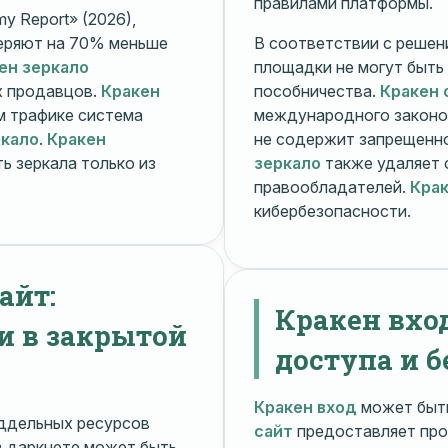
правилами платформы.
y Report» (2026),
еряют на 70% меньше
В соответствии с решени
ен зеркало
площадки не могут быть
х продавцов.
Кракен
пособничества.
Кракен 
ом трафике система
международного законо
ркало
.
Кракен
не содержит запрещенно
ь зеркала только из
зеркало
также удаляет 
правообладателей.
Крак
кибербезопасности.
айт:
Кракен вхо
и в закрытой
доступа и б
Кракен вход
может быть
ддельных ресурсов
сайт
предоставляет про
 даркнете может быть