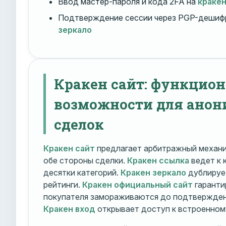
Ввод мастер-пароля и кода 2FA на
краке
Подтверждение сессии через PGP-дешиф
зеркало
Кракен сайт: функцио
возможности для ано
сделок
Кракен сайт
предлагает арбитражный механ
обе стороны сделки.
Кракен ссылка
ведет к 
десятки категорий.
Кракен зеркало
дублирует
рейтинги.
Кракен официальный сайт
гаранти
покупателя замораживаются до подтверждени
Кракен вход
открывает доступ к встроенном