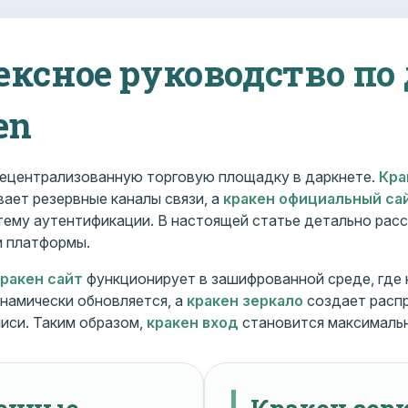
ексное руководство по
en
ецентрализованную торговую площадку в даркнете.
Кра
ает резервные каналы связи, а
кракен официальный са
ему аутентификации. В настоящей статье детально расс
и платформы.
кракен сайт
функционирует в зашифрованной среде, где
намически обновляется, а
кракен зеркало
создает расп
иси. Таким образом,
кракен вход
становится максималь
менные
Кракен зерк