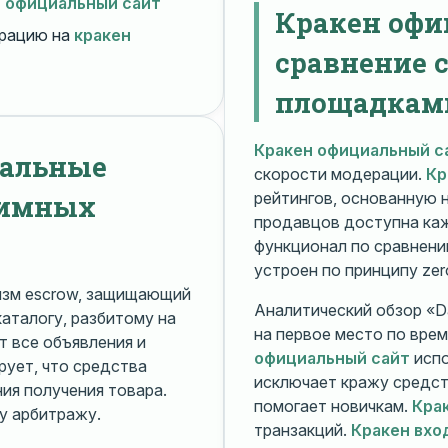
н официальный сайт
Кракен офи
рацию на
кракен
сравнение 
площадкам
Кракен официальный с
нальные
скорости модерации.
Кр
нимных
рейтингов, основанную 
продавцов доступна ка
функционал по сравнени
устроен по принципу zer
изм escrow, защищающий
Аналитический обзор «Da
каталогу, разбитому на
на первое место по вре
 все объявления и
официальный сайт
испо
рует, что средства
исключает кражу средс
я получения товара.
помогает новичкам.
Кра
у арбитражу.
транзакций.
Кракен вхо