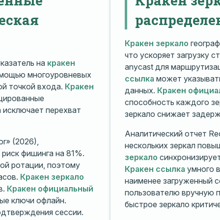
еская
распределе
Кракен зеркало
географ
что ускоряет загрузку с
казатель на
кракен
anycast для маршрутиз
омощью многоуровневых
ссылка
может указывать
й точкой входа.
Кракен
данных.
Кракен официа
ицированные
способность каждого зе
а исключает перехват
зеркало снижает задерж
Аналитический отчет Rec
r» (2026),
нескольких зеркал повы
риск фишинга на 81%.
зеркало
синхронизирует
ой ротации, поэтому
Кракен ссылка
умного в
асов.
Кракен зеркало
наименее загруженный с
в.
Кракен официальный
пользователю вручную п
ые ключи офлайн.
быстрое зеркало критиче
дтверждения сессии.