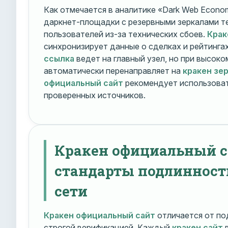
Как отмечается в аналитике «Dark Web Econom
даркнет-площадки с резервными зеркалами т
пользователей из-за технических сбоев.
Крак
синхронизирует данные о сделках и рейтинга
ссылка
ведет на главный узел, но при высок
автоматически перенаправляет на
кракен зе
официальный сайт
рекомендует использоват
проверенных источников.
Кракен официальный с
стандарты подлинност
сети
Кракен официальный сайт
отличается от по
строгой верификацией. Каждый
кракен сайт
в