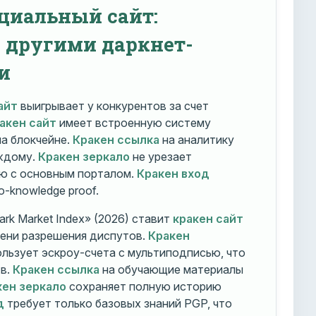
циальный сайт:
с другими даркнет-
и
айт
выигрывает у конкурентов за счет
акен сайт
имеет встроенную систему
на блокчейне.
Кракен ссылка
на аналитику
ждому.
Кракен зеркало
не урезает
ю с основным порталом.
Кракен вход
o-knowledge proof.
rk Market Index» (2026) ставит
кракен сайт
мени разрешения диспутов.
Кракен
льзует эскроу-счета с мультиподписью, что
тв.
Кракен ссылка
на обучающие материалы
кен зеркало
сохраняет полную историю
д
требует только базовых знаний PGP, что