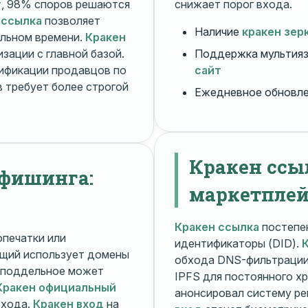
т
, 98% споров решаются
снижает порог входа.
 ссылка
позволяет
Наличие
кракен зер
альном времени.
Кракен
зации с главной базой.
Поддержка мультияз
ификации продавцов по
сайт
 требует более строгой
Ежедневное обновл
Кракен ссы
 фишинга:
маркетплей
Кракен ссылка
постепен
печатки или
идентификаторы (DID).
щий использует домены
обхода DNS-фильтраци
поддельное может
IPFS для постоянного х
Кракен официальный
анонсировал систему ре
входа.
Кракен вход
на