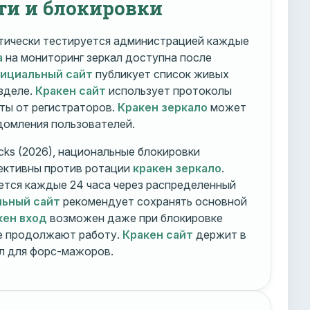
ти и блокировки
ически тестируется администрацией каждые
а
на мониторинг зеркал доступна после
фициальный сайт
публикует список живых
зделе.
Кракен сайт
использует протоколы
ты от регистраторов.
Кракен зеркало
может
едомления пользователей.
cks (2026), национальные блокировки
ективны против ротации
кракен зеркало
.
тся каждые 24 часа через распределенный
льный сайт
рекомендует сохранять основной
кен вход
возможен даже при блокировке
ие продолжают работу.
Кракен сайт
держит в
ал для форс-мажоров.