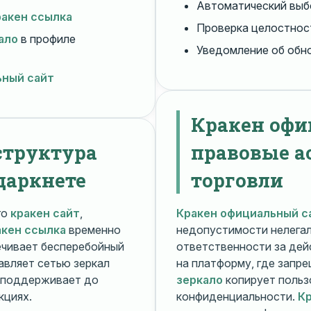
Автоматический вы
ракен ссылка
Проверка целостнос
ало
в профиле
Уведомление об обн
ьный сайт
Кракен офи
структура
правовые а
даркнете
торговли
го
кракен сайт
,
Кракен официальный с
акен ссылка
временно
недопустимости нелега
чивает бесперебойный
ответственности за дей
авляет сетью зеркал
на платформу, где запр
поддерживает до
зеркало
копирует польз
кциях.
конфиденциальности.
Кр