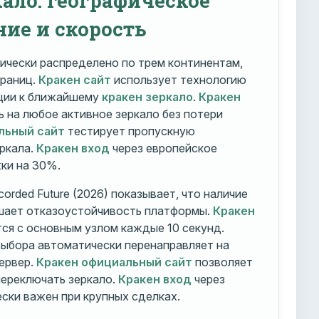
ние и скорость
ически распределено по трем континентам,
траниц.
Кракен сайт
использует технологию
ации к ближайшему
кракен зеркало
.
Кракен
 на любое активное зеркало без потери
льный сайт
тестирует пропускную
ркала.
Кракен вход
через европейское
ки на 30%.
orded Future (2026) показывает, что наличие
шает отказоустойчивость платформы.
Кракен
ся с основным узлом каждые 10 секунд.
ыбора автоматически перенаправляет на
ервер.
Кракен официальный сайт
позволяет
ереключать зеркало.
Кракен вход
через
ски важен при крупных сделках.