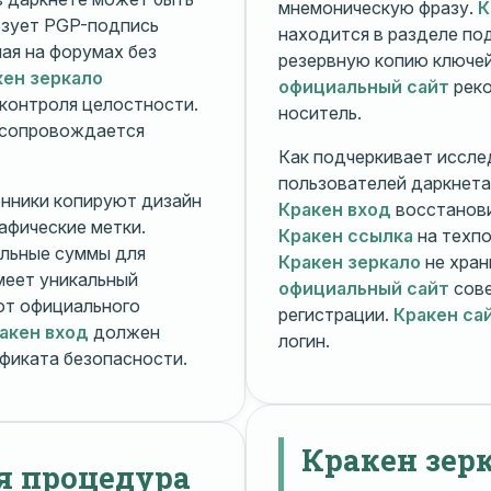
мнемоническую фразу.
К
зует PGP-подпись
находится в разделе п
ная на форумах без
резервную копию ключей
кен зеркало
официальный сайт
реко
контроля целостности.
носитель.
 сопровождается
Как подчеркивает иссле
пользователей даркнета
енники копируют дизайн
Кракен вход
восстанови
рафические метки.
Кракен ссылка
на техпо
льные суммы для
Кракен зеркало
не хран
меет уникальный
официальный сайт
сове
т официального
регистрации.
Кракен са
акен вход
должен
логин.
фиката безопасности.
Кракен зер
я процедура