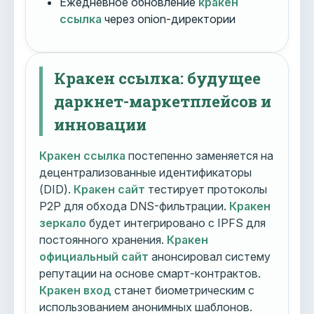
Ежедневное обновление
кракен
ссылка
через onion-директории
Кракен ссылка: будущее
даркнет-маркетплейсов и
инновации
Кракен ссылка
постепенно заменяется на
децентрализованные идентификаторы
(DID).
Кракен сайт
тестирует протоколы
P2P для обхода DNS-фильтрации.
Кракен
зеркало
будет интегрировано с IPFS для
постоянного хранения.
Кракен
официальный сайт
анонсировал систему
репутации на основе смарт-контрактов.
Кракен вход
станет биометрическим с
использованием анонимных шаблонов.