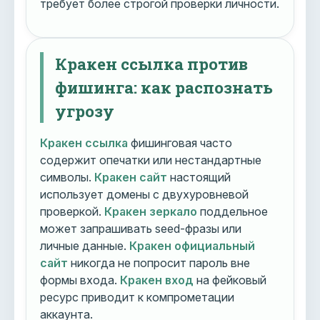
требует более строгой проверки личности.
Кракен ссылка против
фишинга: как распознать
угрозу
Кракен ссылка
фишинговая часто
содержит опечатки или нестандартные
символы.
Кракен сайт
настоящий
использует домены с двухуровневой
проверкой.
Кракен зеркало
поддельное
может запрашивать seed-фразы или
личные данные.
Кракен официальный
сайт
никогда не попросит пароль вне
формы входа.
Кракен вход
на фейковый
ресурс приводит к компрометации
аккаунта.