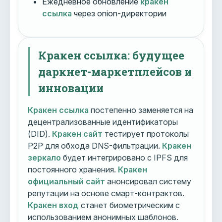
Ежедневное обновление
кракен
ссылка
через onion-директории
Кракен ссылка: будущее
даркнет-маркетплейсов и
инновации
Кракен ссылка
постепенно заменяется на
децентрализованные идентификаторы
(DID).
Кракен сайт
тестирует протоколы
P2P для обхода DNS-фильтрации.
Кракен
зеркало
будет интегрировано с IPFS для
постоянного хранения.
Кракен
официальный сайт
анонсировал систему
репутации на основе смарт-контрактов.
Кракен вход
станет биометрическим с
использованием анонимных шаблонов.