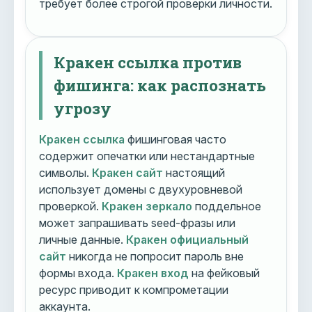
требует более строгой проверки личности.
Кракен ссылка против
фишинга: как распознать
угрозу
Кракен ссылка
фишинговая часто
содержит опечатки или нестандартные
символы.
Кракен сайт
настоящий
использует домены с двухуровневой
проверкой.
Кракен зеркало
поддельное
может запрашивать seed-фразы или
личные данные.
Кракен официальный
сайт
никогда не попросит пароль вне
формы входа.
Кракен вход
на фейковый
ресурс приводит к компрометации
аккаунта.