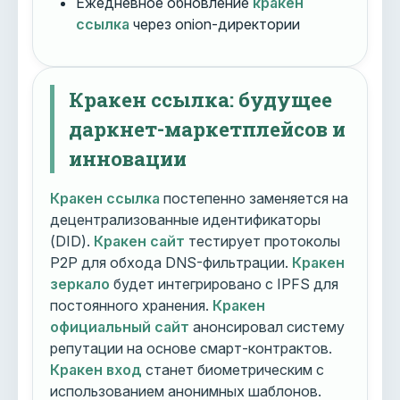
Ежедневное обновление
кракен
ссылка
через onion-директории
Кракен ссылка: будущее
даркнет-маркетплейсов и
инновации
Кракен ссылка
постепенно заменяется на
децентрализованные идентификаторы
(DID).
Кракен сайт
тестирует протоколы
P2P для обхода DNS-фильтрации.
Кракен
зеркало
будет интегрировано с IPFS для
постоянного хранения.
Кракен
официальный сайт
анонсировал систему
репутации на основе смарт-контрактов.
Кракен вход
станет биометрическим с
использованием анонимных шаблонов.