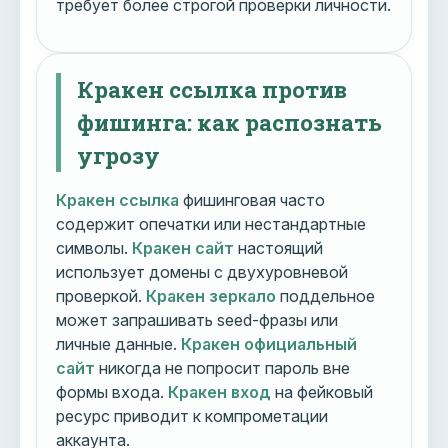
требует более строгой проверки личности.
Кракен ссылка против
фишинга: как распознать
угрозу
Кракен ссылка
фишинговая часто
содержит опечатки или нестандартные
символы.
Кракен сайт
настоящий
использует домены с двухуровневой
проверкой.
Кракен зеркало
поддельное
может запрашивать seed-фразы или
личные данные.
Кракен официальный
сайт
никогда не попросит пароль вне
формы входа.
Кракен вход
на фейковый
ресурс приводит к компрометации
аккаунта.