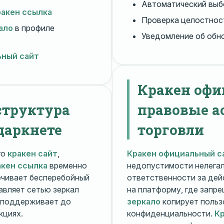
Автоматический вы
ракен ссылка
Проверка целостнос
ало
в профиле
Уведомление об обн
ьный сайт
Кракен офи
структура
правовые а
даркнете
торговли
го
кракен сайт
,
Кракен официальный с
акен ссылка
временно
недопустимости нелега
чивает бесперебойный
ответственности за дей
авляет сетью зеркал
на платформу, где запр
поддерживает до
зеркало
копирует польз
кциях.
конфиденциальности.
Кр