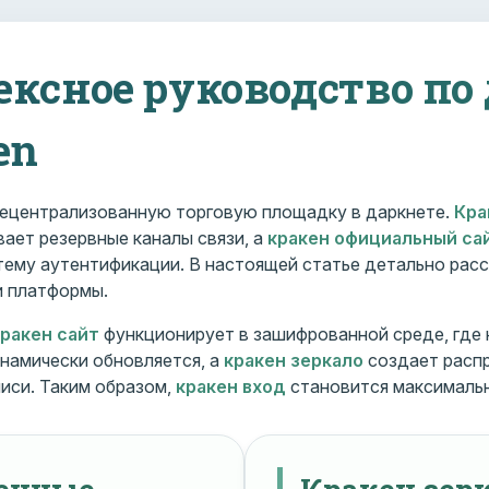
ексное руководство по
en
ецентрализованную торговую площадку в даркнете.
Кра
ает резервные каналы связи, а
кракен официальный са
ему аутентификации. В настоящей статье детально расс
и платформы.
кракен сайт
функционирует в зашифрованной среде, где
намически обновляется, а
кракен зеркало
создает расп
иси. Таким образом,
кракен вход
становится максималь
менные
Кракен зерк