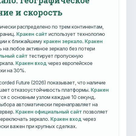
ние и скорость
ически распределено по трем континентам,
траниц.
Кракен сайт
использует технологию
ации к ближайшему
кракен зеркало
.
Кракен
 на любое активное зеркало без потери
льный сайт
тестирует пропускную
ркала.
Кракен вход
через европейское
ки на 30%.
orded Future (2026) показывает, что наличие
шает отказоустойчивость платформы.
Кракен
ся с основным узлом каждые 10 секунд.
ыбора автоматически перенаправляет на
ервер.
Кракен официальный сайт
позволяет
ереключать зеркало.
Кракен вход
через
ски важен при крупных сделках.