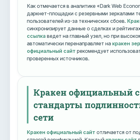
Как отмечается в аналитике «Dark Web Econom
даркнет-площадки с резервными зеркалами т
пользователей из-за технических сбоев.
Крак
синхронизирует данные о сделках и рейтинга
ссылка
ведет на главный узел, но при высок
автоматически перенаправляет на
кракен зе
официальный сайт
рекомендует использоват
проверенных источников.
Кракен официальный с
стандарты подлинност
сети
Кракен официальный сайт
отличается от по
строгой верификацией. Каждый
кракен сайт
в