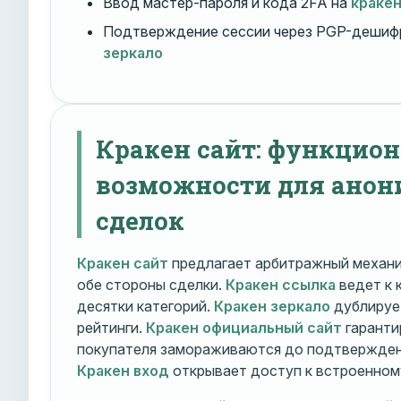
Ввод мастер-пароля и кода 2FA на
краке
Подтверждение сессии через PGP-дешиф
зеркало
Кракен сайт: функцио
возможности для ано
сделок
Кракен сайт
предлагает арбитражный механ
обе стороны сделки.
Кракен ссылка
ведет к 
десятки категорий.
Кракен зеркало
дублирует
рейтинги.
Кракен официальный сайт
гаранти
покупателя замораживаются до подтверждени
Кракен вход
открывает доступ к встроенном