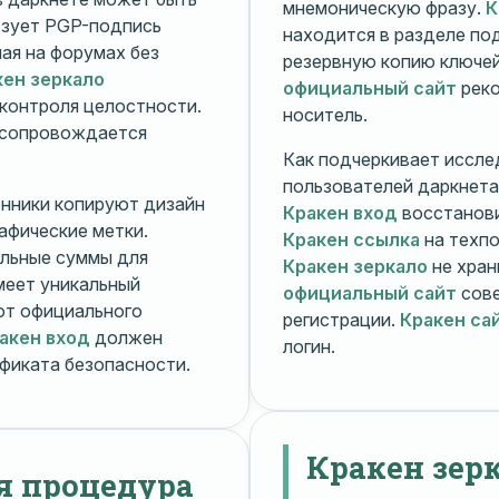
мнемоническую фразу.
К
зует PGP-подпись
находится в разделе п
ная на форумах без
резервную копию ключей
кен зеркало
официальный сайт
реко
контроля целостности.
носитель.
 сопровождается
Как подчеркивает иссле
пользователей даркнета
енники копируют дизайн
Кракен вход
восстанови
рафические метки.
Кракен ссылка
на техпо
льные суммы для
Кракен зеркало
не хран
меет уникальный
официальный сайт
сове
т официального
регистрации.
Кракен са
акен вход
должен
логин.
фиката безопасности.
Кракен зер
я процедура