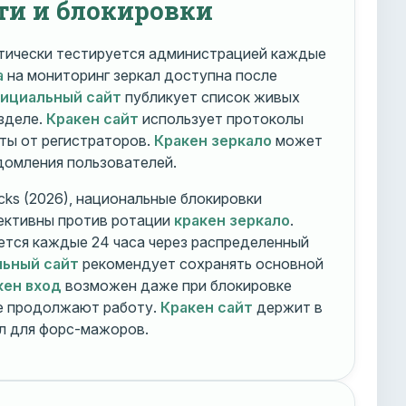
ти и блокировки
ически тестируется администрацией каждые
а
на мониторинг зеркал доступна после
фициальный сайт
публикует список живых
зделе.
Кракен сайт
использует протоколы
ты от регистраторов.
Кракен зеркало
может
едомления пользователей.
cks (2026), национальные блокировки
ективны против ротации
кракен зеркало
.
тся каждые 24 часа через распределенный
льный сайт
рекомендует сохранять основной
кен вход
возможен даже при блокировке
ие продолжают работу.
Кракен сайт
держит в
ал для форс-мажоров.