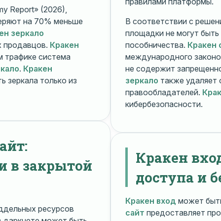
правилами платформы.
y Report» (2026),
еряют на 70% меньше
В соответствии с решени
ен зеркало
площадки не могут быть
х продавцов.
Кракен
пособничества.
Кракен 
ом трафике система
международного законо
ркало
.
Кракен
не содержит запрещенно
ь зеркала только из
зеркало
также удаляет 
правообладателей.
Крак
кибербезопасности.
айт:
Кракен вхо
и в закрытой
доступа и б
Кракен вход
может быть
ддельных ресурсов
сайт
предоставляет про
 даркнете может быть