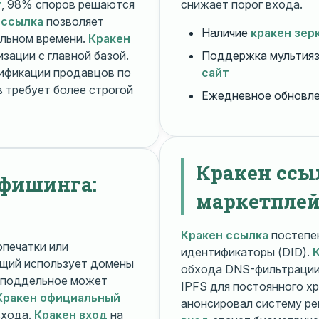
т
, 98% споров решаются
снижает порог входа.
 ссылка
позволяет
Наличие
кракен зер
альном времени.
Кракен
зации с главной базой.
Поддержка мультияз
ификации продавцов по
сайт
 требует более строгой
Ежедневное обновл
Кракен ссы
 фишинга:
маркетплей
Кракен ссылка
постепен
печатки или
идентификаторы (DID).
щий использует домены
обхода DNS-фильтраци
поддельное может
IPFS для постоянного х
Кракен официальный
анонсировал систему ре
входа.
Кракен вход
на