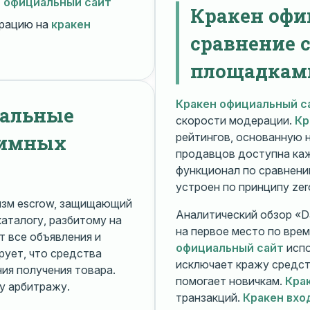
н официальный сайт
Кракен офи
рацию на
кракен
сравнение 
площадкам
Кракен официальный с
нальные
скорости модерации.
Кр
нимных
рейтингов, основанную 
продавцов доступна ка
функционал по сравнени
устроен по принципу zer
изм escrow, защищающий
Аналитический обзор «Da
каталогу, разбитому на
на первое место по вре
 все объявления и
официальный сайт
испо
рует, что средства
исключает кражу средс
я получения товара.
помогает новичкам.
Кра
у арбитражу.
транзакций.
Кракен вхо