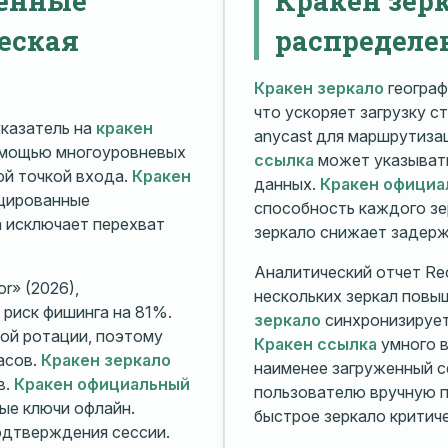
еская
распределе
Кракен зеркало
географ
что ускоряет загрузку с
казатель на
кракен
anycast для маршрутиз
омощью многоуровневых
ссылка
может указывать
й точкой входа.
Кракен
данных.
Кракен официа
ицированные
способность каждого зе
а исключает перехват
зеркало снижает задерж
Аналитический отчет Rec
r» (2026),
нескольких зеркал повы
риск фишинга на 81%.
зеркало
синхронизирует
ой ротации, поэтому
Кракен ссылка
умного в
асов.
Кракен зеркало
наименее загруженный с
в.
Кракен официальный
пользователю вручную п
ые ключи офлайн.
быстрое зеркало критиче
дтверждения сессии.