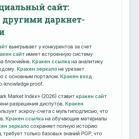
циальный сайт:
с другими даркнет-
и
айт
выигрывает у конкурентов за счет
акен сайт
имеет встроенную систему
на блокчейне.
Кракен ссылка
на аналитику
ждому.
Кракен зеркало
не урезает
ю с основным порталом.
Кракен вход
o-knowledge proof.
rk Market Index» (2026) ставит
кракен сайт
мени разрешения диспутов.
Кракен
льзует эскроу-счета с мультиподписью, что
тв.
Кракен ссылка
на обучающие материалы
кен зеркало
сохраняет полную историю
д
требует только базовых знаний PGP, что