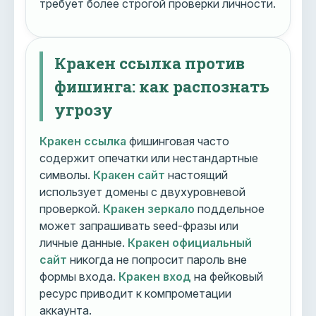
требует более строгой проверки личности.
Кракен ссылка против
фишинга: как распознать
угрозу
Кракен ссылка
фишинговая часто
содержит опечатки или нестандартные
символы.
Кракен сайт
настоящий
использует домены с двухуровневой
проверкой.
Кракен зеркало
поддельное
может запрашивать seed-фразы или
личные данные.
Кракен официальный
сайт
никогда не попросит пароль вне
формы входа.
Кракен вход
на фейковый
ресурс приводит к компрометации
аккаунта.