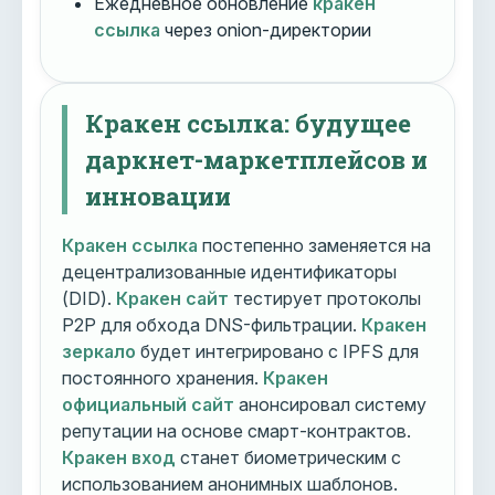
Ежедневное обновление
кракен
ссылка
через onion-директории
Кракен ссылка: будущее
даркнет-маркетплейсов и
инновации
Кракен ссылка
постепенно заменяется на
децентрализованные идентификаторы
(DID).
Кракен сайт
тестирует протоколы
P2P для обхода DNS-фильтрации.
Кракен
зеркало
будет интегрировано с IPFS для
постоянного хранения.
Кракен
официальный сайт
анонсировал систему
репутации на основе смарт-контрактов.
Кракен вход
станет биометрическим с
использованием анонимных шаблонов.