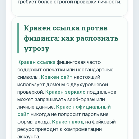
требует более строгой проверки личности.
Кракен ссылка против
фишинга: как распознать
угрозу
Кракен ссылка
фишинговая часто
содержит опечатки или нестандартные
символы.
Кракен сайт
настоящий
использует домены с двухуровневой
проверкой.
Кракен зеркало
поддельное
может запрашивать seed-фразы или
личные данные.
Кракен официальный
сайт
никогда не попросит пароль вне
формы входа.
Кракен вход
на фейковый
ресурс приводит к компрометации
аккаунта.