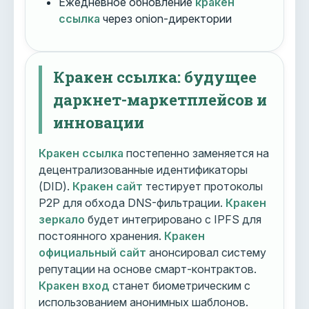
Ежедневное обновление
кракен
ссылка
через onion-директории
Кракен ссылка: будущее
даркнет-маркетплейсов и
инновации
Кракен ссылка
постепенно заменяется на
децентрализованные идентификаторы
(DID).
Кракен сайт
тестирует протоколы
P2P для обхода DNS-фильтрации.
Кракен
зеркало
будет интегрировано с IPFS для
постоянного хранения.
Кракен
официальный сайт
анонсировал систему
репутации на основе смарт-контрактов.
Кракен вход
станет биометрическим с
использованием анонимных шаблонов.