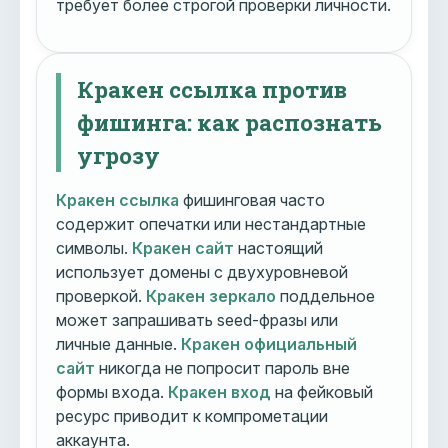
требует более строгой проверки личности.
Кракен ссылка против
фишинга: как распознать
угрозу
Кракен ссылка
фишинговая часто
содержит опечатки или нестандартные
символы.
Кракен сайт
настоящий
использует домены с двухуровневой
проверкой.
Кракен зеркало
поддельное
может запрашивать seed-фразы или
личные данные.
Кракен официальный
сайт
никогда не попросит пароль вне
формы входа.
Кракен вход
на фейковый
ресурс приводит к компрометации
аккаунта.