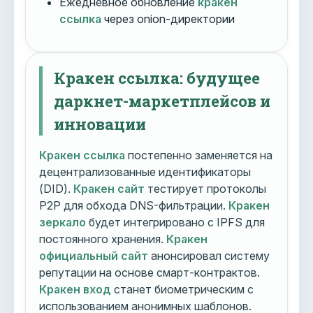
Ежедневное обновление
кракен
ссылка
через onion-директории
Кракен ссылка: будущее
даркнет-маркетплейсов и
инновации
Кракен ссылка
постепенно заменяется на
децентрализованные идентификаторы
(DID).
Кракен сайт
тестирует протоколы
P2P для обхода DNS-фильтрации.
Кракен
зеркало
будет интегрировано с IPFS для
постоянного хранения.
Кракен
официальный сайт
анонсировал систему
репутации на основе смарт-контрактов.
Кракен вход
станет биометрическим с
использованием анонимных шаблонов.