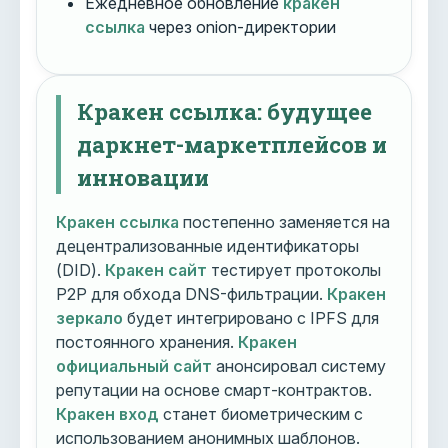
Ежедневное обновление
кракен
ссылка
через onion-директории
Кракен ссылка: будущее
даркнет-маркетплейсов и
инновации
Кракен ссылка
постепенно заменяется на
децентрализованные идентификаторы
(DID).
Кракен сайт
тестирует протоколы
P2P для обхода DNS-фильтрации.
Кракен
зеркало
будет интегрировано с IPFS для
постоянного хранения.
Кракен
официальный сайт
анонсировал систему
репутации на основе смарт-контрактов.
Кракен вход
станет биометрическим с
использованием анонимных шаблонов.