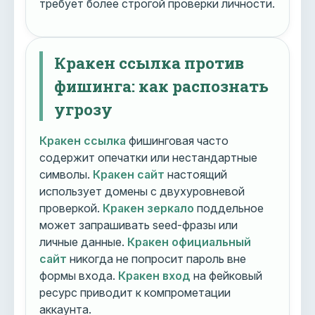
требует более строгой проверки личности.
Кракен ссылка против
фишинга: как распознать
угрозу
Кракен ссылка
фишинговая часто
содержит опечатки или нестандартные
символы.
Кракен сайт
настоящий
использует домены с двухуровневой
проверкой.
Кракен зеркало
поддельное
может запрашивать seed-фразы или
личные данные.
Кракен официальный
сайт
никогда не попросит пароль вне
формы входа.
Кракен вход
на фейковый
ресурс приводит к компрометации
аккаунта.