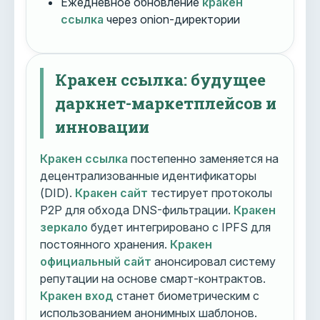
Ежедневное обновление
кракен
ссылка
через onion-директории
Кракен ссылка: будущее
даркнет-маркетплейсов и
инновации
Кракен ссылка
постепенно заменяется на
децентрализованные идентификаторы
(DID).
Кракен сайт
тестирует протоколы
P2P для обхода DNS-фильтрации.
Кракен
зеркало
будет интегрировано с IPFS для
постоянного хранения.
Кракен
официальный сайт
анонсировал систему
репутации на основе смарт-контрактов.
Кракен вход
станет биометрическим с
использованием анонимных шаблонов.