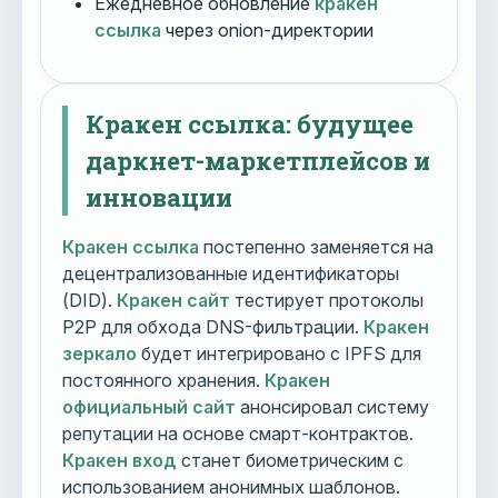
Ежедневное обновление
кракен
ссылка
через onion-директории
Кракен ссылка: будущее
даркнет-маркетплейсов и
инновации
Кракен ссылка
постепенно заменяется на
децентрализованные идентификаторы
(DID).
Кракен сайт
тестирует протоколы
P2P для обхода DNS-фильтрации.
Кракен
зеркало
будет интегрировано с IPFS для
постоянного хранения.
Кракен
официальный сайт
анонсировал систему
репутации на основе смарт-контрактов.
Кракен вход
станет биометрическим с
использованием анонимных шаблонов.