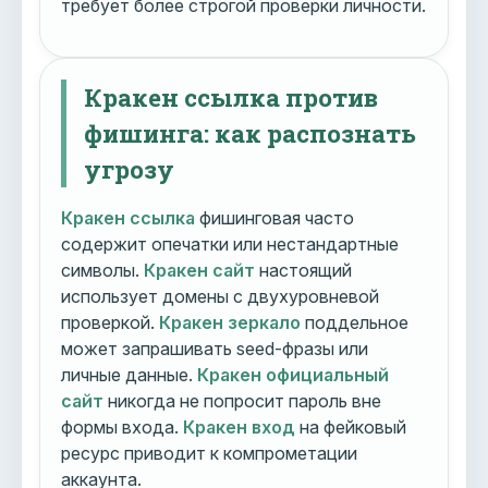
требует более строгой проверки личности.
Кракен ссылка против
фишинга: как распознать
угрозу
Кракен ссылка
фишинговая часто
содержит опечатки или нестандартные
символы.
Кракен сайт
настоящий
использует домены с двухуровневой
проверкой.
Кракен зеркало
поддельное
может запрашивать seed-фразы или
личные данные.
Кракен официальный
сайт
никогда не попросит пароль вне
формы входа.
Кракен вход
на фейковый
ресурс приводит к компрометации
аккаунта.