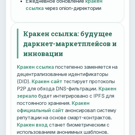
Ежедневное обновление
кракен
ссылка
через onion-директории
Кракен ссылка: будущее
даркнет-маркетплейсов и
инновации
Кракен ссылка
постепенно заменяется на
децентрализованные идентификаторы
(DID).
Кракен сайт
тестирует протоколы
P2P для обхода DNS-фильтрации.
Кракен
зеркало
будет интегрировано с IPFS для
постоянного хранения.
Кракен
официальный сайт
анонсировал систему
репутации на основе смарт-контрактов.
Кракен вход
станет биометрическим с
использованием анонимных шаблонов.