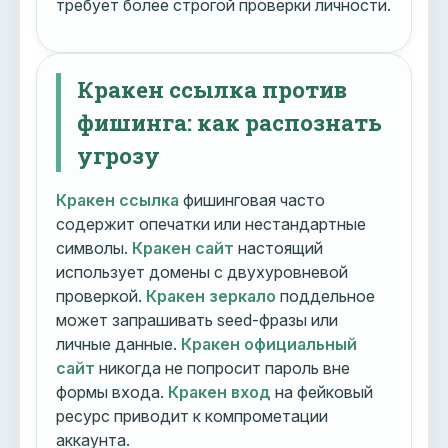
требует более строгой проверки личности.
Кракен ссылка против
фишинга: как распознать
угрозу
Кракен ссылка
фишинговая часто
содержит опечатки или нестандартные
символы.
Кракен сайт
настоящий
использует домены с двухуровневой
проверкой.
Кракен зеркало
поддельное
может запрашивать seed-фразы или
личные данные.
Кракен официальный
сайт
никогда не попросит пароль вне
формы входа.
Кракен вход
на фейковый
ресурс приводит к компрометации
аккаунта.