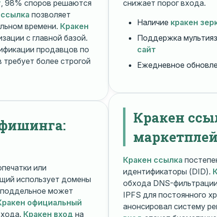
т
, 98% споров решаются
снижает порог входа.
 ссылка
позволяет
Наличие
кракен зер
альном времени.
Кракен
зации с главной базой.
Поддержка мультияз
ификации продавцов по
сайт
 требует более строгой
Ежедневное обновл
Кракен ссы
 фишинга:
маркетплей
Кракен ссылка
постепен
печатки или
идентификаторы (DID).
щий использует домены
обхода DNS-фильтраци
поддельное может
IPFS для постоянного х
Кракен официальный
анонсировал систему ре
входа.
Кракен вход
на