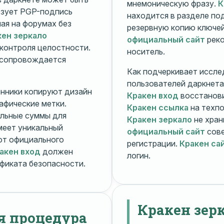
мнемоническую фразу.
К
зует PGP-подпись
находится в разделе п
ная на форумах без
резервную копию ключей
кен зеркало
официальный сайт
реко
контроля целостности.
носитель.
 сопровождается
Как подчеркивает иссле
пользователей даркнета
енники копируют дизайн
Кракен вход
восстанови
рафические метки.
Кракен ссылка
на техпо
льные суммы для
Кракен зеркало
не хран
меет уникальный
официальный сайт
сове
т официального
регистрации.
Кракен са
акен вход
должен
логин.
фиката безопасности.
Кракен зер
я процедура