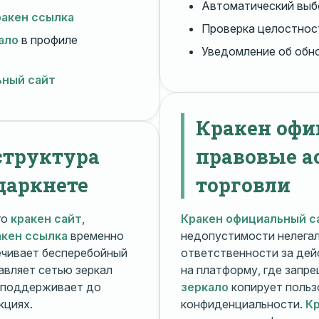
Автоматический вы
ракен ссылка
Проверка целостнос
ало
в профиле
Уведомление об обн
ьный сайт
Кракен офи
структура
правовые а
даркнете
торговли
го
кракен сайт
,
Кракен официальный с
акен ссылка
временно
недопустимости нелега
чивает бесперебойный
ответственности за дей
авляет сетью зеркал
на платформу, где запр
поддерживает до
зеркало
копирует польз
кциях.
конфиденциальности.
Кр