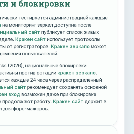
ти и блокировки
ически тестируется администрацией каждые
а
на мониторинг зеркал доступна после
фициальный сайт
публикует список живых
зделе.
Кракен сайт
использует протоколы
ты от регистраторов.
Кракен зеркало
может
едомления пользователей.
cks (2026), национальные блокировки
ективны против ротации
кракен зеркало
.
тся каждые 24 часа через распределенный
льный сайт
рекомендует сохранять основной
кен вход
возможен даже при блокировке
ие продолжают работу.
Кракен сайт
держит в
ал для форс-мажоров.