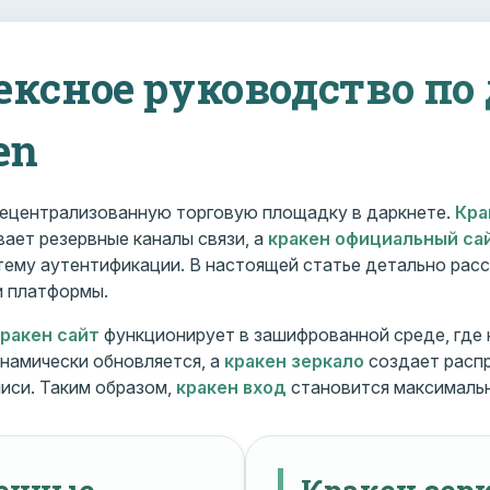
ексное руководство по
en
ецентрализованную торговую площадку в даркнете.
Кра
ает резервные каналы связи, а
кракен официальный са
ему аутентификации. В настоящей статье детально расс
и платформы.
кракен сайт
функционирует в зашифрованной среде, где
намически обновляется, а
кракен зеркало
создает расп
иси. Таким образом,
кракен вход
становится максималь
менные
Кракен зерк