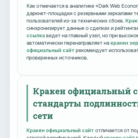
Как отмечается в аналитике «Dark Web Econom
даркнет-площадки с резервными зеркалами т
пользователей из-за технических сбоев.
Крак
синхронизирует данные о сделках и рейтинга
ссылка
ведет на главный узел, но при высок
автоматически перенаправляет на
кракен зе
официальный сайт
рекомендует использоват
проверенных источников.
Кракен официальный с
стандарты подлинност
сети
Кракен официальный сайт
отличается от по
строгой верификацией. Каждый
кракен сайт
в