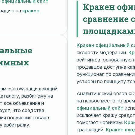
н официальный сайт
Кракен офи
рацию на
кракен
сравнение 
площадкам
Кракен официальный с
нальные
скорости модерации.
Кр
нимных
рейтингов, основанную 
продавцов доступна ка
функционал по сравнени
устроен по принципу zer
изм escrow, защищающий
Аналитический обзор «Da
каталогу, разбитому на
на первое место по вре
 все объявления и
официальный сайт
испо
рует, что средства
исключает кражу средс
я получения товара.
помогает новичкам.
Кра
у арбитражу.
транзакций.
Кракен вхо