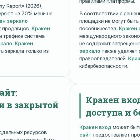
правилами платформы.
y Report» (2026),
еряют на 70% меньше
В соответствии с решени
ен зеркало
площадки не могут быть
х продавцов.
Кракен
пособничества.
Кракен 
ом трафике система
международного законо
ркало
.
Кракен
не содержит запрещенно
ь зеркала только из
зеркало
также удаляет 
правообладателей.
Крак
кибербезопасности.
айт:
Кракен вхо
и в закрытой
доступа и б
Кракен вход
может быть
ддельных ресурсов
сайт
предоставляет про
 даркнете может быть