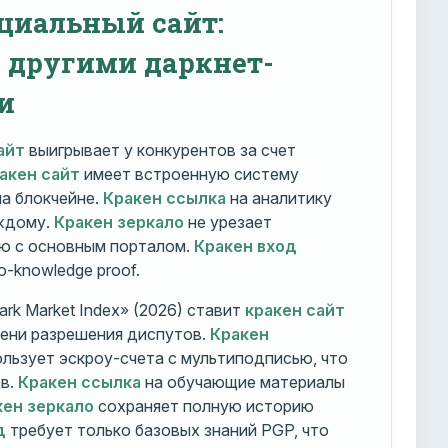
циальный сайт:
с другими даркнет-
и
айт
выигрывает у конкурентов за счет
акен сайт
имеет встроенную систему
на блокчейне.
Кракен ссылка
на аналитику
ждому.
Кракен зеркало
не урезает
ю с основным порталом.
Кракен вход
o-knowledge proof.
rk Market Index» (2026) ставит
кракен сайт
мени разрешения диспутов.
Кракен
льзует эскроу-счета с мультиподписью, что
тв.
Кракен ссылка
на обучающие материалы
кен зеркало
сохраняет полную историю
д
требует только базовых знаний PGP, что