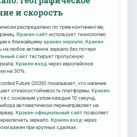
ние и скорость
ически распределено по трем континентам,
траниц.
Кракен сайт
использует технологию
ации к ближайшему
кракен зеркало
.
Кракен
 на любое активное зеркало без потери
льный сайт
тестирует пропускную
ркала.
Кракен вход
через европейское
ки на 30%.
orded Future (2026) показывает, что наличие
шает отказоустойчивость платформы.
Кракен
ся с основным узлом каждые 10 секунд.
ыбора автоматически перенаправляет на
ервер.
Кракен официальный сайт
позволяет
ереключать зеркало.
Кракен вход
через
ски важен при крупных сделках.