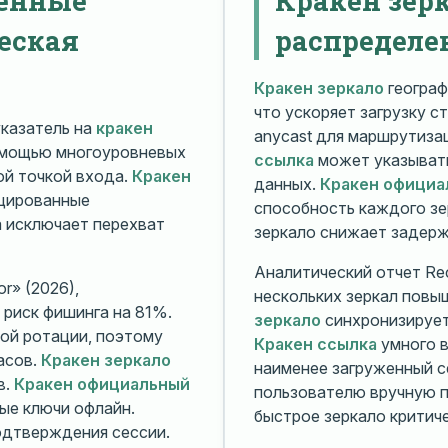
еская
распределе
Кракен зеркало
географ
что ускоряет загрузку с
казатель на
кракен
anycast для маршрутиз
омощью многоуровневых
ссылка
может указывать
й точкой входа.
Кракен
данных.
Кракен официа
ицированные
способность каждого зе
а исключает перехват
зеркало снижает задерж
Аналитический отчет Rec
r» (2026),
нескольких зеркал повы
риск фишинга на 81%.
зеркало
синхронизирует
ой ротации, поэтому
Кракен ссылка
умного в
асов.
Кракен зеркало
наименее загруженный с
в.
Кракен официальный
пользователю вручную п
ые ключи офлайн.
быстрое зеркало критиче
дтверждения сессии.