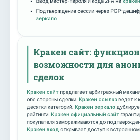
Ввод мастер-пароля и кода 2FA на
краке
Подтверждение сессии через PGP-дешиф
зеркало
Кракен сайт: функцио
возможности для ано
сделок
Кракен сайт
предлагает арбитражный механ
обе стороны сделки.
Кракен ссылка
ведет к 
десятки категорий.
Кракен зеркало
дублирует
рейтинги.
Кракен официальный сайт
гаранти
покупателя замораживаются до подтверждени
Кракен вход
открывает доступ к встроенном