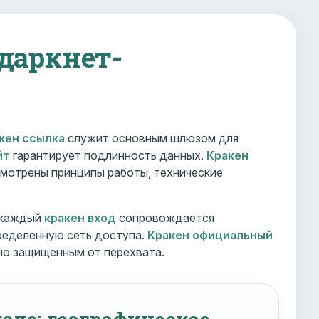
 даркнет-
кен ссылка
служит основным шлюзом для
йт
гарантирует подлинность данных.
Кракен
мотрены принципы работы, технические
 каждый
кракен вход
сопровождается
ределенную сеть доступа.
Кракен официальный
но защищенным от перехвата.
ало: географическое