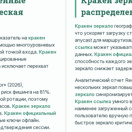
еская
распределе
Кракен зеркало
географ
что ускоряет загрузку с
казатель на
кракен
anycast для маршрутиз
омощью многоуровневых
ссылка
может указывать
й точкой входа.
Кракен
данных.
Кракен официа
ицированные
способность каждого зе
а исключает перехват
зеркало снижает задерж
Аналитический отчет Rec
r» (2026),
нескольких зеркал повы
риск фишинга на 81%.
зеркало
синхронизирует
ой ротации, поэтому
Кракен ссылка
умного в
асов.
Кракен зеркало
наименее загруженный с
в.
Кракен официальный
пользователю вручную п
ые ключи офлайн.
быстрое зеркало критиче
дтверждения сессии.