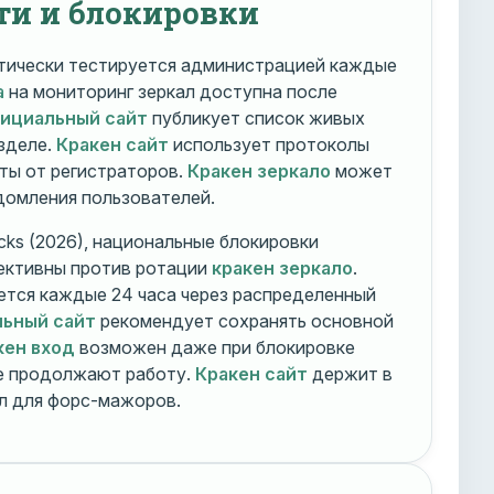
ти и блокировки
ически тестируется администрацией каждые
а
на мониторинг зеркал доступна после
фициальный сайт
публикует список живых
зделе.
Кракен сайт
использует протоколы
ты от регистраторов.
Кракен зеркало
может
едомления пользователей.
cks (2026), национальные блокировки
ективны против ротации
кракен зеркало
.
тся каждые 24 часа через распределенный
льный сайт
рекомендует сохранять основной
кен вход
возможен даже при блокировке
ие продолжают работу.
Кракен сайт
держит в
ал для форс-мажоров.