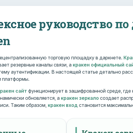
ексное руководство по
en
ецентрализованную торговую площадку в даркнете.
Кра
ает резервные каналы связи, а
кракен официальный са
ему аутентификации. В настоящей статье детально расс
и платформы.
кракен сайт
функционирует в зашифрованной среде, где
намически обновляется, а
кракен зеркало
создает расп
иси. Таким образом,
кракен вход
становится максималь
менные
Кракен зерк