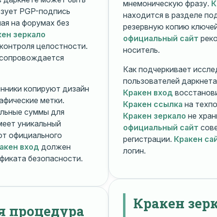
мнемоническую фразу.
К
зует PGP-подпись
находится в разделе п
ная на форумах без
резервную копию ключей
кен зеркало
официальный сайт
реко
контроля целостности.
носитель.
 сопровождается
Как подчеркивает иссле
пользователей даркнета
енники копируют дизайн
Кракен вход
восстанови
рафические метки.
Кракен ссылка
на техпо
льные суммы для
Кракен зеркало
не хран
меет уникальный
официальный сайт
сове
т официального
регистрации.
Кракен са
акен вход
должен
логин.
фиката безопасности.
Кракен зер
я процедура