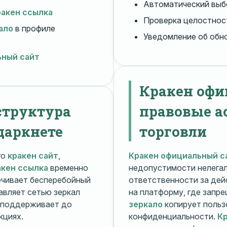
Автоматический вы
ракен ссылка
Проверка целостнос
ало
в профиле
Уведомление об обн
ьный сайт
Кракен офи
структура
правовые а
даркнете
торговли
го
кракен сайт
,
Кракен официальный с
акен ссылка
временно
недопустимости нелега
чивает бесперебойный
ответственности за дей
авляет сетью зеркал
на платформу, где запр
поддерживает до
зеркало
копирует польз
кциях.
конфиденциальности.
Кр