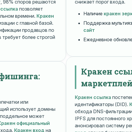
т
, 98% споров решаются
снижает порог входа.
 ссылка
позволяет
Наличие
кракен зер
альном времени.
Кракен
зации с главной базой.
Поддержка мультияз
ификации продавцов по
сайт
 требует более строгой
Ежедневное обновл
Кракен ссы
 фишинга:
маркетплей
Кракен ссылка
постепен
печатки или
идентификаторы (DID).
щий использует домены
обхода DNS-фильтраци
поддельное может
IPFS для постоянного х
Кракен официальный
анонсировал систему ре
входа.
Кракен вход
на