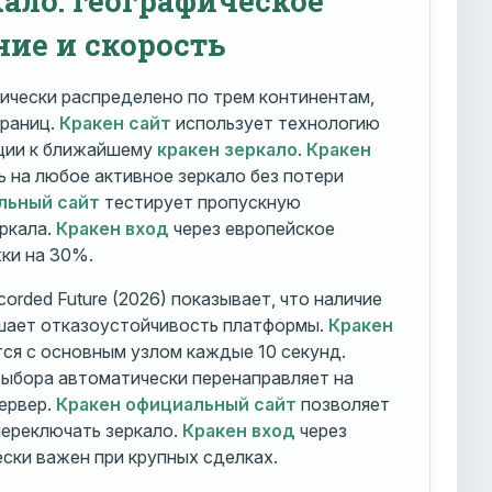
ние и скорость
ически распределено по трем континентам,
траниц.
Кракен сайт
использует технологию
ации к ближайшему
кракен зеркало
.
Кракен
 на любое активное зеркало без потери
льный сайт
тестирует пропускную
ркала.
Кракен вход
через европейское
ки на 30%.
orded Future (2026) показывает, что наличие
шает отказоустойчивость платформы.
Кракен
ся с основным узлом каждые 10 секунд.
ыбора автоматически перенаправляет на
ервер.
Кракен официальный сайт
позволяет
ереключать зеркало.
Кракен вход
через
ски важен при крупных сделках.