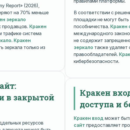
правилами платформы.
y Report» (2026),
еряют на 70% меньше
В соответствии с решени
ен зеркало
площадки не могут быть
х продавцов.
Кракен
пособничества.
Кракен 
ом трафике система
международного законо
ркало
.
Кракен
не содержит запрещенно
ь зеркала только из
зеркало
также удаляет 
правообладателей.
Крак
кибербезопасности.
айт:
Кракен вхо
и в закрытой
доступа и б
Кракен вход
может быть
ддельных ресурсов
сайт
предоставляет про
 даркнете может быть