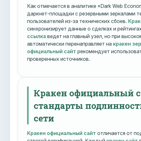
Как отмечается в аналитике «Dark Web Econom
даркнет-площадки с резервными зеркалами т
пользователей из-за технических сбоев.
Крак
синхронизирует данные о сделках и рейтинга
ссылка
ведет на главный узел, но при высок
автоматически перенаправляет на
кракен зе
официальный сайт
рекомендует использоват
проверенных источников.
Кракен официальный с
стандарты подлинност
сети
Кракен официальный сайт
отличается от по
строгой верификацией. Каждый
кракен сайт
в