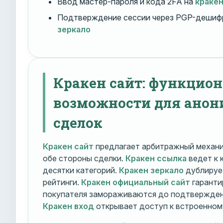
Ввод мастер-пароля и кода 2FA на
краке
Подтверждение сессии через PGP-дешиф
зеркало
Кракен сайт: функцио
возможности для ано
сделок
Кракен сайт
предлагает арбитражный механ
обе стороны сделки.
Кракен ссылка
ведет к 
десятки категорий.
Кракен зеркало
дублирует
рейтинги.
Кракен официальный сайт
гаранти
покупателя замораживаются до подтверждени
Кракен вход
открывает доступ к встроенном