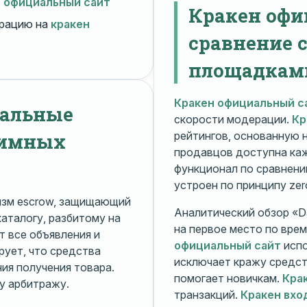
н официальный сайт
Кракен офи
рацию на
кракен
сравнение 
площадкам
Кракен официальный с
нальные
скорости модерации.
Кр
нимных
рейтингов, основанную 
продавцов доступна ка
функционал по сравнени
устроен по принципу zer
изм escrow, защищающий
Аналитический обзор «Da
каталогу, разбитому на
на первое место по вре
 все объявления и
официальный сайт
испо
рует, что средства
исключает кражу средс
я получения товара.
помогает новичкам.
Кра
у арбитражу.
транзакций.
Кракен вхо