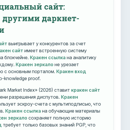
циальный сайт:
с другими даркнет-
и
айт
выигрывает у конкурентов за счет
акен сайт
имеет встроенную систему
на блокчейне.
Кракен ссылка
на аналитику
ждому.
Кракен зеркало
не урезает
ю с основным порталом.
Кракен вход
o-knowledge proof.
rk Market Index» (2026) ставит
кракен сайт
мени разрешения диспутов.
Кракен
льзует эскроу-счета с мультиподписью, что
тв.
Кракен ссылка
на обучающие материалы
кен зеркало
сохраняет полную историю
д
требует только базовых знаний PGP, что