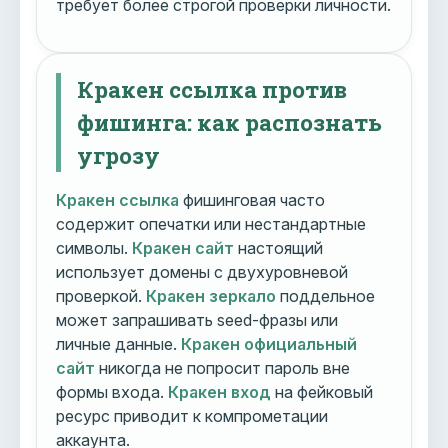
требует более строгой проверки личности.
Кракен ссылка против
фишинга: как распознать
угрозу
Кракен ссылка
фишинговая часто
содержит опечатки или нестандартные
символы.
Кракен сайт
настоящий
использует домены с двухуровневой
проверкой.
Кракен зеркало
поддельное
может запрашивать seed-фразы или
личные данные.
Кракен официальный
сайт
никогда не попросит пароль вне
формы входа.
Кракен вход
на фейковый
ресурс приводит к компрометации
аккаунта.