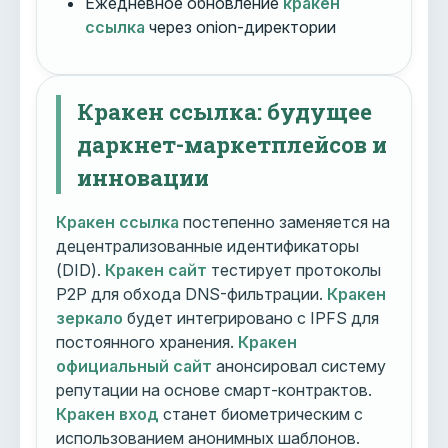
Ежедневное обновление
кракен
ссылка
через onion-директории
Кракен ссылка: будущее
даркнет-маркетплейсов и
инновации
Кракен ссылка
постепенно заменяется на
децентрализованные идентификаторы
(DID).
Кракен сайт
тестирует протоколы
P2P для обхода DNS-фильтрации.
Кракен
зеркало
будет интегрировано с IPFS для
постоянного хранения.
Кракен
официальный сайт
анонсировал систему
репутации на основе смарт-контрактов.
Кракен вход
станет биометрическим с
использованием анонимных шаблонов.