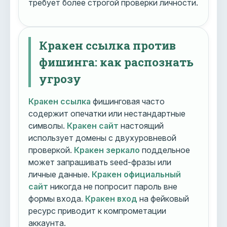
требует более строгой проверки личности.
Кракен ссылка против
фишинга: как распознать
угрозу
Кракен ссылка
фишинговая часто
содержит опечатки или нестандартные
символы.
Кракен сайт
настоящий
использует домены с двухуровневой
проверкой.
Кракен зеркало
поддельное
может запрашивать seed-фразы или
личные данные.
Кракен официальный
сайт
никогда не попросит пароль вне
формы входа.
Кракен вход
на фейковый
ресурс приводит к компрометации
аккаунта.