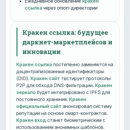
Ежедневное обновление
кракен
ссылка
через onion-директории
Кракен ссылка: будущее
даркнет-маркетплейсов и
инновации
Кракен ссылка
постепенно заменяется на
децентрализованные идентификаторы
(DID).
Кракен сайт
тестирует протоколы
P2P для обхода DNS-фильтрации.
Кракен
зеркало
будет интегрировано с IPFS для
постоянного хранения.
Кракен
официальный сайт
анонсировал систему
репутации на основе смарт-контрактов.
Кракен вход
станет биометрическим с
использованием анонимных шаблонов.