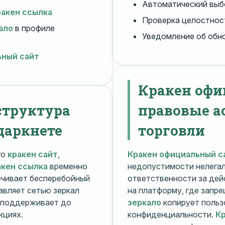
Автоматический вы
ракен ссылка
Проверка целостнос
ало
в профиле
Уведомление об обн
ьный сайт
Кракен офи
структура
правовые а
даркнете
торговли
го
кракен сайт
,
Кракен официальный с
акен ссылка
временно
недопустимости нелега
чивает бесперебойный
ответственности за дей
авляет сетью зеркал
на платформу, где запр
поддерживает до
зеркало
копирует польз
кциях.
конфиденциальности.
Кр