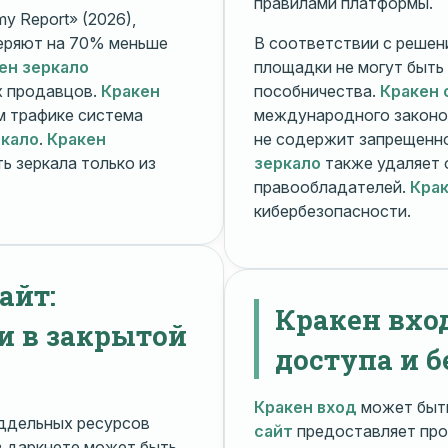
правилами платформы.
y Report» (2026),
еряют на 70% меньше
В соответствии с решени
ен зеркало
площадки не могут быть
х продавцов.
Кракен
пособничества.
Кракен 
ом трафике система
международного законо
ркало
.
Кракен
не содержит запрещенно
ь зеркала только из
зеркало
также удаляет 
правообладателей.
Крак
кибербезопасности.
айт:
Кракен вхо
и в закрытой
доступа и б
Кракен вход
может быть
ддельных ресурсов
сайт
предоставляет про
 даркнете может быть