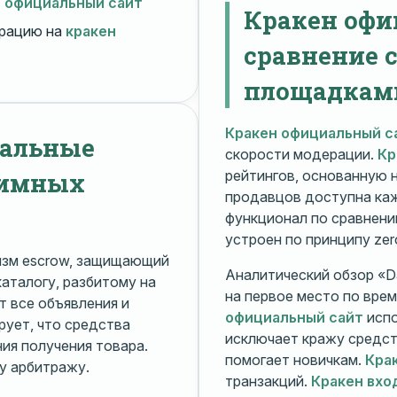
н официальный сайт
Кракен офи
рацию на
кракен
сравнение 
площадкам
Кракен официальный с
нальные
скорости модерации.
Кр
нимных
рейтингов, основанную 
продавцов доступна ка
функционал по сравнени
устроен по принципу zer
изм escrow, защищающий
Аналитический обзор «Da
каталогу, разбитому на
на первое место по вре
 все объявления и
официальный сайт
испо
рует, что средства
исключает кражу средс
я получения товара.
помогает новичкам.
Кра
у арбитражу.
транзакций.
Кракен вхо