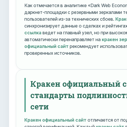
Как отмечается в аналитике «Dark Web Econom
даркнет-площадки с резервными зеркалами т
пользователей из-за технических сбоев.
Крак
синхронизирует данные о сделках и рейтинга
ссылка
ведет на главный узел, но при высок
автоматически перенаправляет на
кракен зе
официальный сайт
рекомендует использоват
проверенных источников.
Кракен официальный с
стандарты подлинност
сети
Кракен официальный сайт
отличается от по
строгой верификацией. Каждый
кракен сайт
в