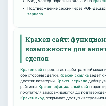
Ввод мастер-пароля и кода 2FA на
краке
Подтверждение сессии через PGP-дешиф
зеркало
Кракен сайт: функцио
возможности для ано
сделок
Кракен сайт
предлагает арбитражный механ
обе стороны сделки.
Кракен ссылка
ведет к 
десятки категорий.
Кракен зеркало
дублирует
рейтинги.
Кракен официальный сайт
гаранти
покупателя замораживаются до подтверждени
Кракен вход
открывает доступ к встроенном