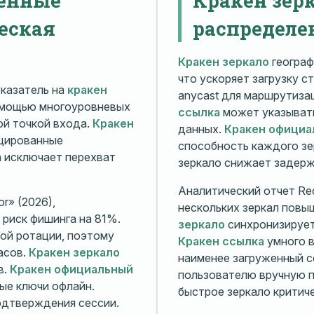
еская
распределе
Кракен зеркало
географ
что ускоряет загрузку с
казатель на
кракен
anycast для маршрутиз
омощью многоуровневых
ссылка
может указывать
й точкой входа.
Кракен
данных.
Кракен официа
ицированные
способность каждого зе
а исключает перехват
зеркало снижает задерж
Аналитический отчет Rec
r» (2026),
нескольких зеркал повы
риск фишинга на 81%.
зеркало
синхронизирует
ой ротации, поэтому
Кракен ссылка
умного в
асов.
Кракен зеркало
наименее загруженный с
в.
Кракен официальный
пользователю вручную п
ые ключи офлайн.
быстрое зеркало критиче
дтверждения сессии.