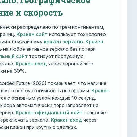
ние и скорость
ически распределено по трем континентам,
траниц.
Кракен сайт
использует технологию
ации к ближайшему
кракен зеркало
.
Кракен
 на любое активное зеркало без потери
льный сайт
тестирует пропускную
ркала.
Кракен вход
через европейское
ки на 30%.
orded Future (2026) показывает, что наличие
шает отказоустойчивость платформы.
Кракен
ся с основным узлом каждые 10 секунд.
ыбора автоматически перенаправляет на
ервер.
Кракен официальный сайт
позволяет
ереключать зеркало.
Кракен вход
через
ски важен при крупных сделках.