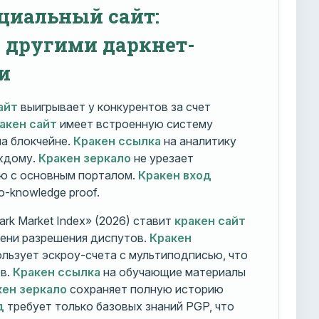
циальный сайт:
с другими даркнет-
и
айт
выигрывает у конкурентов за счет
акен сайт
имеет встроенную систему
на блокчейне.
Кракен ссылка
на аналитику
ждому.
Кракен зеркало
не урезает
ю с основным порталом.
Кракен вход
o-knowledge proof.
rk Market Index» (2026) ставит
кракен сайт
мени разрешения диспутов.
Кракен
льзует эскроу-счета с мультиподписью, что
тв.
Кракен ссылка
на обучающие материалы
кен зеркало
сохраняет полную историю
д
требует только базовых знаний PGP, что