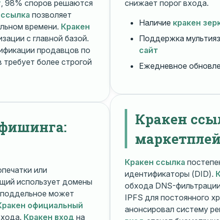
т
, 98% споров решаются
снижает порог входа.
 ссылка
позволяет
Наличие
кракен зер
альном времени.
Кракен
зации с главной базой.
Поддержка мультияз
ификации продавцов по
сайт
 требует более строгой
Ежедневное обновл
Кракен ссы
 фишинга:
маркетплей
Кракен ссылка
постепен
печатки или
идентификаторы (DID).
щий использует домены
обхода DNS-фильтраци
поддельное может
IPFS для постоянного х
Кракен официальный
анонсировал систему ре
входа.
Кракен вход
на