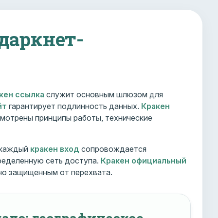
 даркнет-
кен ссылка
служит основным шлюзом для
йт
гарантирует подлинность данных.
Кракен
мотрены принципы работы, технические
 каждый
кракен вход
сопровождается
ределенную сеть доступа.
Кракен официальный
но защищенным от перехвата.
ало: географическое