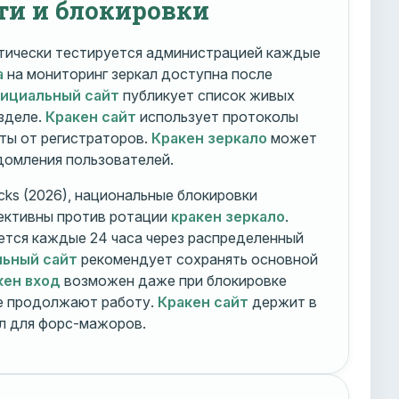
ти и блокировки
ически тестируется администрацией каждые
а
на мониторинг зеркал доступна после
фициальный сайт
публикует список живых
зделе.
Кракен сайт
использует протоколы
ты от регистраторов.
Кракен зеркало
может
едомления пользователей.
cks (2026), национальные блокировки
ективны против ротации
кракен зеркало
.
тся каждые 24 часа через распределенный
льный сайт
рекомендует сохранять основной
кен вход
возможен даже при блокировке
ие продолжают работу.
Кракен сайт
держит в
ал для форс-мажоров.