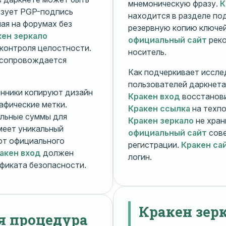
мнемоническую фразу.
К
зует PGP-подпись
находится в разделе п
ная на форумах без
резервную копию ключей
кен зеркало
официальный сайт
реко
контроля целостности.
носитель.
 сопровождается
Как подчеркивает иссле
пользователей даркнета
енники копируют дизайн
Кракен вход
восстанови
рафические метки.
Кракен ссылка
на техпо
льные суммы для
Кракен зеркало
не хран
меет уникальный
официальный сайт
сове
т официального
регистрации.
Кракен са
акен вход
должен
логин.
фиката безопасности.
Кракен зер
я процедура