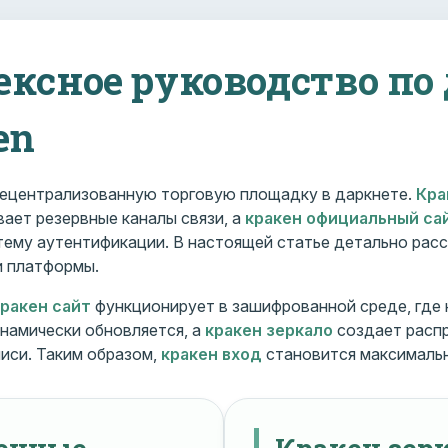
ексное руководство по
en
ецентрализованную торговую площадку в даркнете.
Кра
ает резервные каналы связи, а
кракен официальный са
ему аутентификации. В настоящей статье детально расс
и платформы.
кракен сайт
функционирует в зашифрованной среде, где
намически обновляется, а
кракен зеркало
создает расп
иси. Таким образом,
кракен вход
становится максималь
менные
Кракен зерк