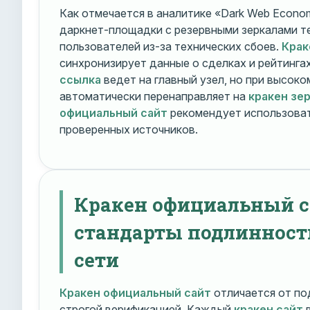
Как отмечается в аналитике «Dark Web Econom
даркнет-площадки с резервными зеркалами т
пользователей из-за технических сбоев.
Крак
синхронизирует данные о сделках и рейтинга
ссылка
ведет на главный узел, но при высок
автоматически перенаправляет на
кракен зе
официальный сайт
рекомендует использоват
проверенных источников.
Кракен официальный с
стандарты подлинност
сети
Кракен официальный сайт
отличается от по
строгой верификацией. Каждый
кракен сайт
в