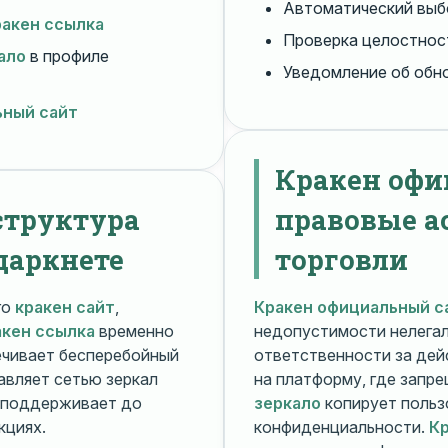
Автоматический вы
ракен ссылка
Проверка целостнос
ало
в профиле
Уведомление об обн
ьный сайт
Кракен офи
структура
правовые а
даркнете
торговли
го
кракен сайт
,
Кракен официальный с
акен ссылка
временно
недопустимости нелега
чивает бесперебойный
ответственности за дей
авляет сетью зеркал
на платформу, где запр
поддерживает до
зеркало
копирует польз
кциях.
конфиденциальности.
Кр