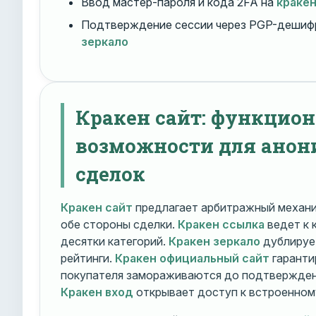
Ввод мастер-пароля и кода 2FA на
краке
Подтверждение сессии через PGP-дешиф
зеркало
Кракен сайт: функцио
возможности для ано
сделок
Кракен сайт
предлагает арбитражный механ
обе стороны сделки.
Кракен ссылка
ведет к 
десятки категорий.
Кракен зеркало
дублирует
рейтинги.
Кракен официальный сайт
гаранти
покупателя замораживаются до подтверждени
Кракен вход
открывает доступ к встроенном