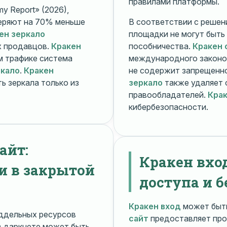
правилами платформы.
y Report» (2026),
еряют на 70% меньше
В соответствии с решени
ен зеркало
площадки не могут быть
х продавцов.
Кракен
пособничества.
Кракен 
ом трафике система
международного законо
ркало
.
Кракен
не содержит запрещенно
ь зеркала только из
зеркало
также удаляет 
правообладателей.
Крак
кибербезопасности.
айт:
Кракен вхо
и в закрытой
доступа и б
Кракен вход
может быть
ддельных ресурсов
сайт
предоставляет про
 даркнете может быть