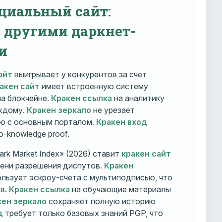
циальный сайт:
с другими даркнет-
и
айт
выигрывает у конкурентов за счет
акен сайт
имеет встроенную систему
на блокчейне.
Кракен ссылка
на аналитику
ждому.
Кракен зеркало
не урезает
ю с основным порталом.
Кракен вход
o-knowledge proof.
rk Market Index» (2026) ставит
кракен сайт
мени разрешения диспутов.
Кракен
льзует эскроу-счета с мультиподписью, что
тв.
Кракен ссылка
на обучающие материалы
кен зеркало
сохраняет полную историю
д
требует только базовых знаний PGP, что