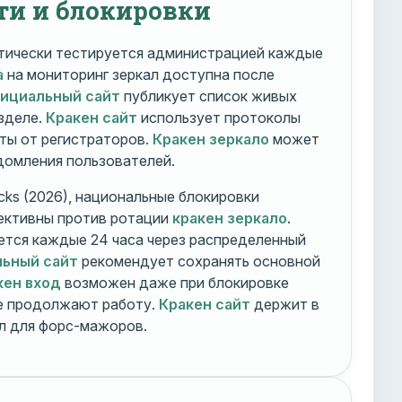
ти и блокировки
ически тестируется администрацией каждые
а
на мониторинг зеркал доступна после
фициальный сайт
публикует список живых
зделе.
Кракен сайт
использует протоколы
ты от регистраторов.
Кракен зеркало
может
едомления пользователей.
cks (2026), национальные блокировки
ективны против ротации
кракен зеркало
.
тся каждые 24 часа через распределенный
льный сайт
рекомендует сохранять основной
кен вход
возможен даже при блокировке
ие продолжают работу.
Кракен сайт
держит в
ал для форс-мажоров.