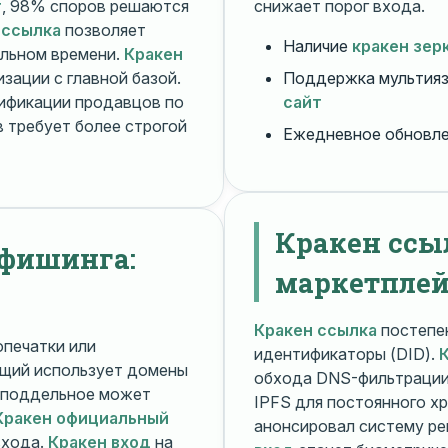
т
, 98% споров решаются
снижает порог входа.
 ссылка
позволяет
Наличие
кракен зер
альном времени.
Кракен
зации с главной базой.
Поддержка мультияз
ификации продавцов по
сайт
 требует более строгой
Ежедневное обновл
Кракен ссы
 фишинга:
маркетплей
Кракен ссылка
постепен
печатки или
идентификаторы (DID).
щий использует домены
обхода DNS-фильтраци
поддельное может
IPFS для постоянного х
Кракен официальный
анонсировал систему ре
входа.
Кракен вход
на