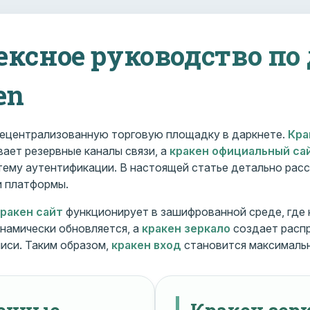
ексное руководство по
en
ецентрализованную торговую площадку в даркнете.
Кра
ает резервные каналы связи, а
кракен официальный са
ему аутентификации. В настоящей статье детально расс
и платформы.
кракен сайт
функционирует в зашифрованной среде, где
намически обновляется, а
кракен зеркало
создает расп
иси. Таким образом,
кракен вход
становится максималь
менные
Кракен зерк