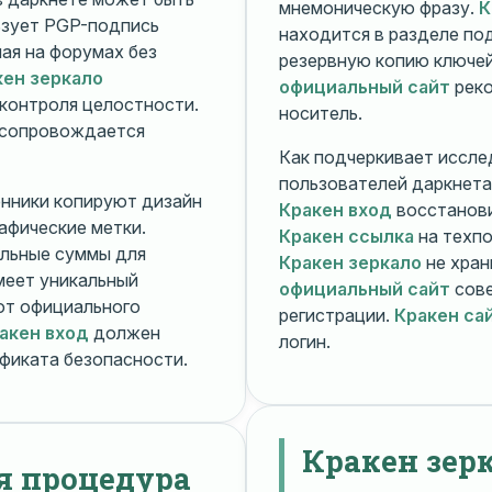
мнемоническую фразу.
К
зует PGP-подпись
находится в разделе п
ная на форумах без
резервную копию ключей
кен зеркало
официальный сайт
реко
контроля целостности.
носитель.
 сопровождается
Как подчеркивает иссле
пользователей даркнета
енники копируют дизайн
Кракен вход
восстанови
рафические метки.
Кракен ссылка
на техпо
льные суммы для
Кракен зеркало
не хран
меет уникальный
официальный сайт
сове
т официального
регистрации.
Кракен са
акен вход
должен
логин.
фиката безопасности.
Кракен зер
я процедура