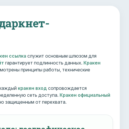
 даркнет-
кен ссылка
служит основным шлюзом для
йт
гарантирует подлинность данных.
Кракен
мотрены принципы работы, технические
 каждый
кракен вход
сопровождается
ределенную сеть доступа.
Кракен официальный
но защищенным от перехвата.
ало: географическое