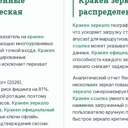
еская
распределе
Кракен зеркало
географ
что ускоряет загрузку с
казатель на
кракен
anycast для маршрутиз
омощью многоуровневых
ссылка
может указывать
й точкой входа.
Кракен
данных.
Кракен официа
ицированные
способность каждого зе
а исключает перехват
зеркало снижает задерж
Аналитический отчет Rec
r» (2026),
нескольких зеркал повы
риск фишинга на 81%.
зеркало
синхронизирует
ой ротации, поэтому
Кракен ссылка
умного в
асов.
Кракен зеркало
наименее загруженный с
в.
Кракен официальный
пользователю вручную п
ые ключи офлайн.
быстрое зеркало критиче
дтверждения сессии.