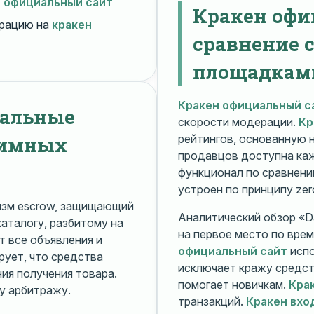
н официальный сайт
Кракен офи
рацию на
кракен
сравнение 
площадкам
Кракен официальный с
нальные
скорости модерации.
Кр
нимных
рейтингов, основанную 
продавцов доступна ка
функционал по сравнени
устроен по принципу zer
изм escrow, защищающий
Аналитический обзор «Da
каталогу, разбитому на
на первое место по вре
 все объявления и
официальный сайт
испо
рует, что средства
исключает кражу средс
я получения товара.
помогает новичкам.
Кра
у арбитражу.
транзакций.
Кракен вхо