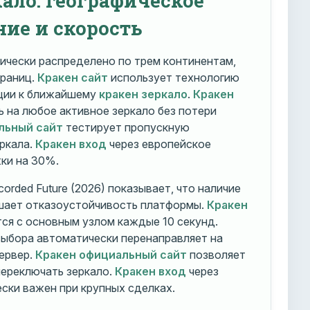
ние и скорость
ически распределено по трем континентам,
траниц.
Кракен сайт
использует технологию
ации к ближайшему
кракен зеркало
.
Кракен
 на любое активное зеркало без потери
льный сайт
тестирует пропускную
ркала.
Кракен вход
через европейское
ки на 30%.
orded Future (2026) показывает, что наличие
шает отказоустойчивость платформы.
Кракен
ся с основным узлом каждые 10 секунд.
ыбора автоматически перенаправляет на
ервер.
Кракен официальный сайт
позволяет
ереключать зеркало.
Кракен вход
через
ски важен при крупных сделках.